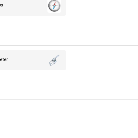
ss
eter