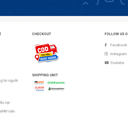
Í
CHECKOUT
FOLLOW US 
Facebook
Instagram
Youtube
SHIPPING UNIT
g tin người
ếu nại
NPAY trên