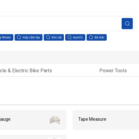
y khoan
máy cầm tay
kìm cắt
wynn's
đá mài
le & Electric Bike Parts
Power Tools
gauge
Tape Measure