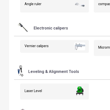
Angle ruler
compa
Electronic calipers
Vernier calipers
Microm
Leveling & Alignment Tools
Laser Level