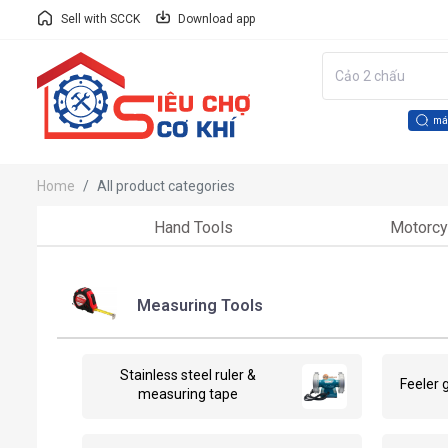
Sell with SCCK
Download app
má
Home
All product categories
Hand Tools
Motorcyc
Measuring Tools
Stainless steel ruler &
Feeler 
measuring tape