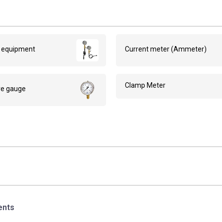
g equipment
Current meter (Ammeter)
Clamp Meter
re gauge
ents