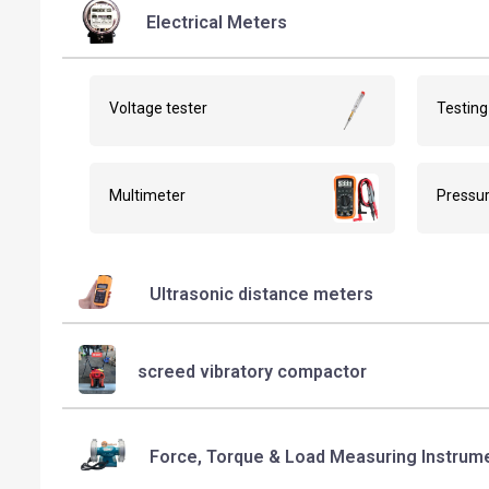
Electrical Meters
Voltage tester
Testin
Multimeter
Pressu
Ultrasonic distance meters
screed vibratory compactor
Force, Torque & Load Measuring Instrum