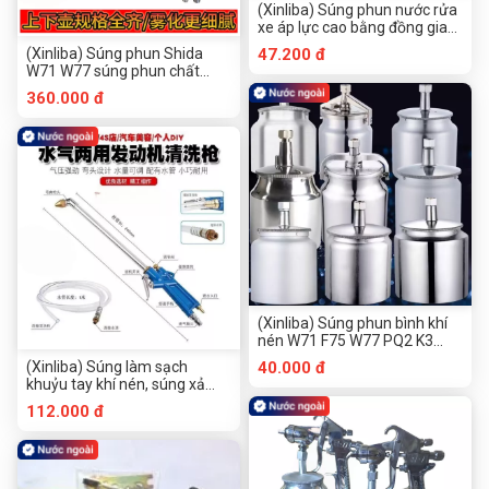
(Xinliba) Súng phun nước rửa
xe áp lực cao bằng đồng gia
dụng xả nước mạnh mẽ mặt
(Xinliba) Súng phun Shida
47.200 đ
đất tưới hoa đầu súng kim loại
W71 W77 súng phun chất
tăng áp rửa xe súng phun
lượng cao có độ chính xác
360.000 đ
nước miệng chùa răng ngoài
cao, nồi trên và nồi dưới, đồ
vít miệng 14mm 16mm
nội thất, sửa màu, sửa chữa
diện tích nhỏ, súng phun sơn ô
tô khí nén, đường kính nhỏ,
súng phun đường kính lớn
(Xinliba) Súng phun bình khí
nén W71 F75 W77 PQ2 K3
Bình trên và dưới phổ thông
(Xinliba) Súng làm sạch
40.000 đ
Bình đơn
khuỷu tay khí nén, súng xả
động cơ ô tô, súng thổi bụi
112.000 đ
hợp kim, súng phun nước,
súng phun điều hòa không khí