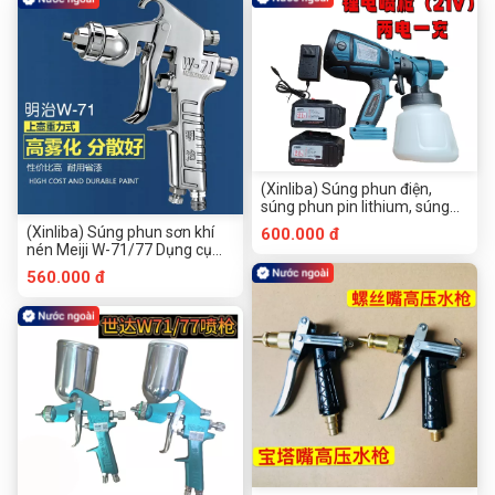
thất, súng phun sơn nồi, băng
tô, máy sấy tóc điện chuyên
đồng không điều chỉnh, đồng
dụng công nghiệp
không điều chỉnh
(Xinliba) Súng phun điện,
súng phun pin lithium, súng
phun nước áp suất cao điện,
(Xinliba) Súng phun sơn khí
600.000 đ
súng phun sơn điện, súng bắn
nén Meiji W-71/77 Dụng cụ
đinh điện, súng phun nước
phun sơn nội thất ô tô gia đình
560.000 đ