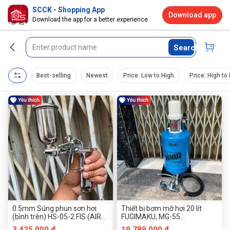
SCCK - Shopping App
Download app
Download the app for a better experience
Search
Best-selling
Newest
Price: Low to High
Price: High to
0.5mm Súng phun sơn hơi
Thiết bị bơm mỡ hơi 20 lít
(bình trên) HS-05-2 FIS (AIR
FUGIMAKU, MG-55
SPRAY GUN)
(Pneumatic Grease Pump
3.425.000 đ
19.789.000 đ