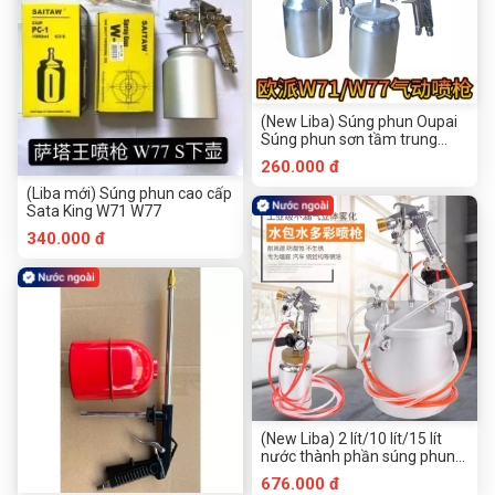
(New Liba) Súng phun Oupai
Súng phun sơn tầm trung
Súng phun sơn tiết kiệm chi
260.000 đ
phí cao Đồ nội thất áo khoác
da đường kính nhỏ Sửa màu
(Liba mới) Súng phun cao cấp
Diện tích nhỏ Súng phun khí
Sata King W71 W77
nén Súng phun cửa hàng Đồ
340.000 đ
nội thất áo khoác da nồi trên
và nồi dưới
(New Liba) 2 lít/10 lít/15 lít
nước thành phần súng phun
nước súng phun bong bóng
676.000 đ
nước bể áp lực nước súng