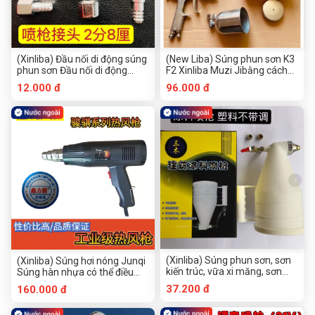
(Xinliba) Đầu nối di động súng
(New Liba) Súng phun sơn K3
phun sơn Đầu nối di động
F2 Xinliba Muzi Jibằng cách
súng phun đường kính trong 8
sửa chữa súng phun cỡ nhỏ
12.000 đ
96.000 đ
điểm 2 điểm Đường kính trong
8 điểm 3 điểm Đầu nối hai
điểm răng trong w71w77 Đầu
nối di chuyển súng phun w101
(Xinliba) Súng phun sơn, sơn
(Xinliba) Súng hơi nóng Junqi
kiến trúc, vữa xi măng, sơn
Súng hàn nhựa có thể điều
tường ngoại thất, nhựa đồng,
chỉnh nhiệt độ, súng hơi nóng
37.200 đ
160.000 đ
sơn latex, súng phun bùn tảo
chống bỏng, súng nướng
cát, máy phun tường ngoại
màng co, súng nướng phim ô