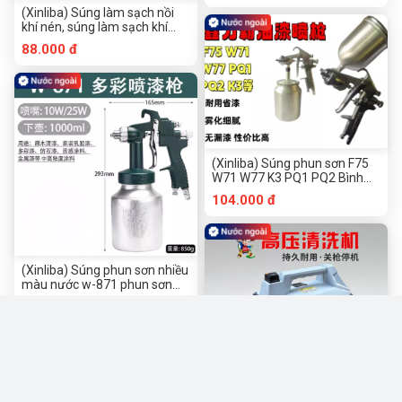
phun sơn nhiều màu sơn giả
(Xinliba) Súng làm sạch nồi
đá
khí nén, súng làm sạch khí
nén áp suất cao, súng làm
88.000 đ
sạch nồi, súng thổi bụi, súng
phun động cơ, dầu diesel,
xăng, nước và khí
(Xinliba) Súng phun sơn F75
W71 W77 K3 PQ1 PQ2 Bình
trên và Bình dưới Súng phun
104.000 đ
sơn khí nén Súng sửa chữa
(Xinliba) Súng phun sơn nhiều
màu nước w-871 phun sơn
cao su phun sơn W871 cao su
380.000 đ
đa năng phun sơn ba chống
súng phun sơn w-871 súng
phun sơn áp lực cao súng
phun sơn nồng độ cao đá