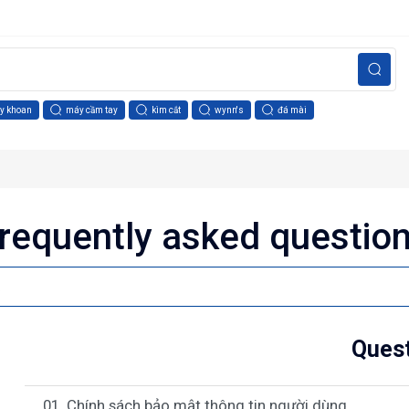
y khoan
máy cầm tay
kìm cắt
wynn's
đá mài
requently asked questio
Ques
01. Chính sách bảo mật thông tin người dùng