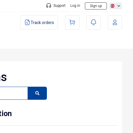
Support
Log in
Sign up
Track orders
ns
tion