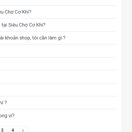
êu Chợ Cơ Khí?
 tại Siêu Chợ Cơ Khí?
i khoản shop, tôi cần làm gì ?
hí ?
ong ví?
3
4
›