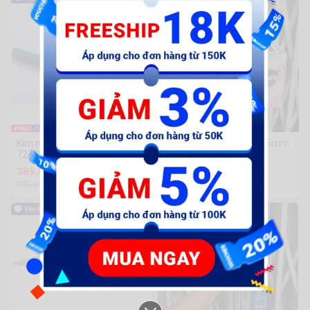
-34%
-29%
Kìm mũi nhọn 6 inch Sata
MÁY CHÀ NHÁM HƠI 125mm
72401B
YUNICA YS-288B
389.000 đ
2.152.000 đ
585.000đ
2.998.000đ