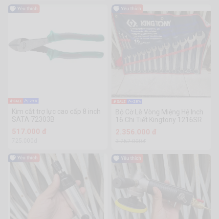
-29%
-28%
Kìm cắt trợ lực cao cấp 8 inch
Bộ Cờ Lê Vòng Miệng Hệ Inch
SATA 72303B
16 Chi Tiết Kingtony 1216SR
517.000 đ
2.356.000 đ
725.000đ
3.252.000đ