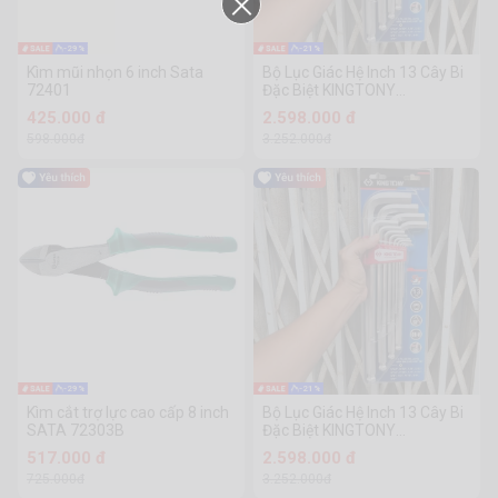
-29%
-21%
Kìm mũi nhọn 6 inch Sata
Bộ Lục Giác Hệ Inch 13 Cây Bi
72401
Đặc Biệt KINGTONY
ST20203SR
425.000 đ
2.598.000 đ
598.000đ
3.252.000đ
-29%
-21%
Kìm cắt trợ lực cao cấp 8 inch
Bộ Lục Giác Hệ Inch 13 Cây Bi
SATA 72303B
Đặc Biệt KINGTONY
ST20203SR
517.000 đ
2.598.000 đ
725.000đ
3.252.000đ