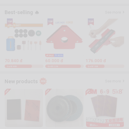
Best-selling 🔥
See more
-62%
70.840 đ
60.000 đ
176.000 đ
Sold 483
Sold 2.3k
Sold 188
New products
See more