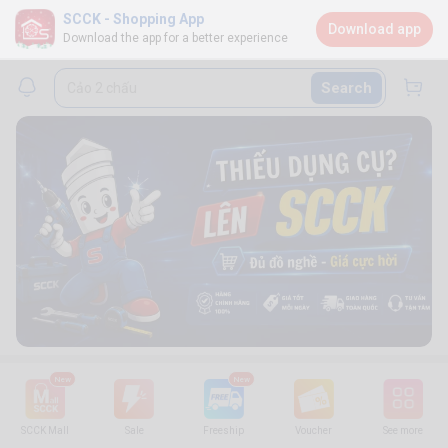
SCCK - Shopping App
Download app
Download the app for a better experience
Search
New
New
SCCK Mall
Sale
Freeship
Voucher
See more