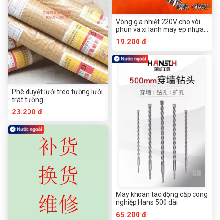
Vòng gia nhiệt 220V cho vòi
phun và xi lanh máy ép nhựa,
vòng đốt điện
19.200 đ
Phê duyệt lưới treo tường lưới
trát tường
23.200 đ
Máy khoan tác động cấp công
nghiệp Hans 500 dài
65.200 đ