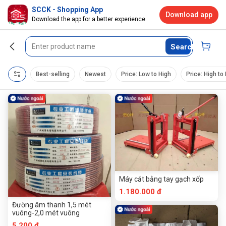
SCCK - Shopping App
Download app
Download the app for a better experience
Search
Best-selling
Newest
Price: Low to High
Price: High to
Máy cắt bằng tay gạch xốp
1.180.000 đ
Đường âm thanh 1,5 mét
vuông-2,0 mét vuông
5.200 đ