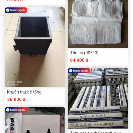
Tấn túi (90*90)
84.000 đ
Khuôn thử bê tông
36.000 đ