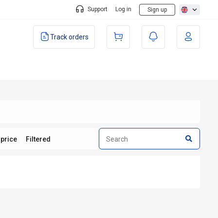
Support
Log in
Sign up
Track orders
 price
Filtered