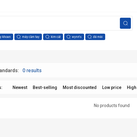
y khoan
máy cầm tay
kìm cắt
wynn's
đá mài
tandards:
0 results
s:
Newest
Best-selling
Most discounted
Low price
High
No products found