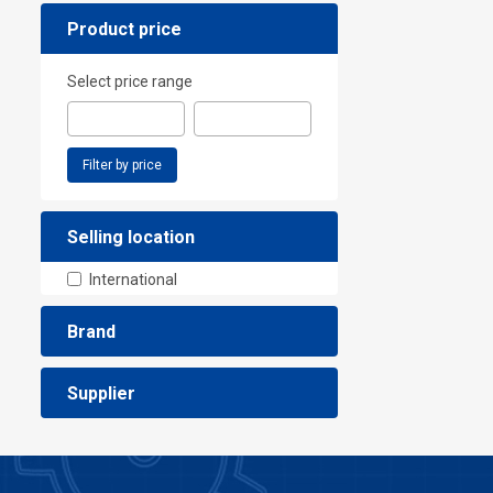
Product price
Select price range
Filter by price
Selling location
International
Brand
Supplier