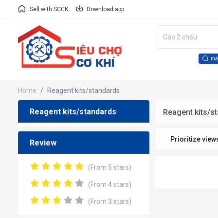
Sell with SCCK
Download app
má
Home
Reagent kits/standards
Reagent kits/standards
Reagent kits/s
Prioritize view
Review
(From 5 stars)
(From 4 stars)
(From 3 stars)