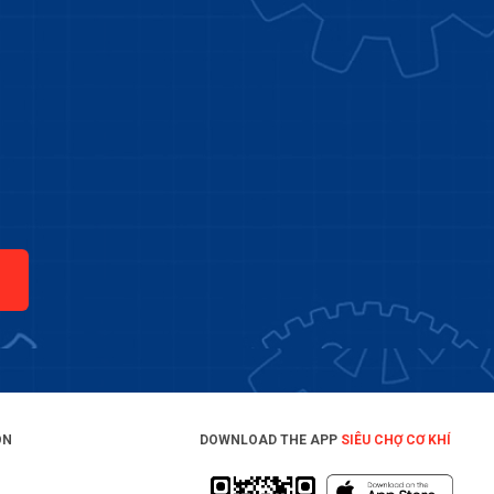
ON
DOWNLOAD THE APP
SIÊU CHỢ CƠ KHÍ