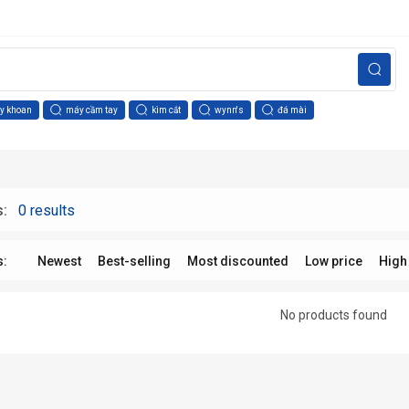
y khoan
máy cầm tay
kìm cắt
wynn's
đá mài
s:
0 results
s:
Newest
Best-selling
Most discounted
Low price
High
No products found