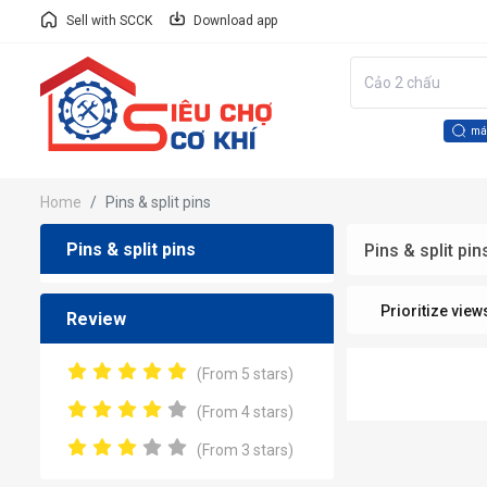
Sell with SCCK
Download app
má
Home
Pins & split pins
Pins & split pins
Pins & split pin
Prioritize view
Review
(From 5 stars)
(From 4 stars)
(From 3 stars)