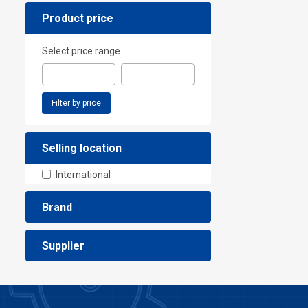
Product price
Select price range
Filter by price
Selling location
International
Brand
Supplier