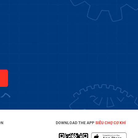
ON
DOWNLOAD THE APP
SIÊU CHỢ CƠ KHÍ