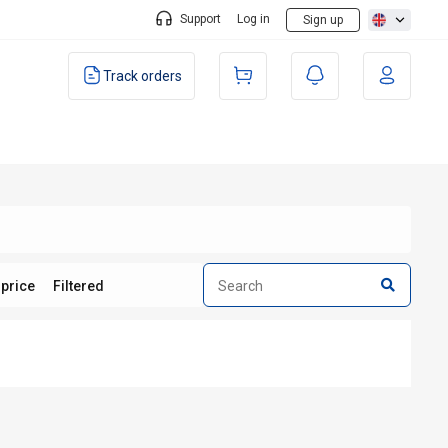
Support
Log in
Sign up
Track orders
 price
Filtered