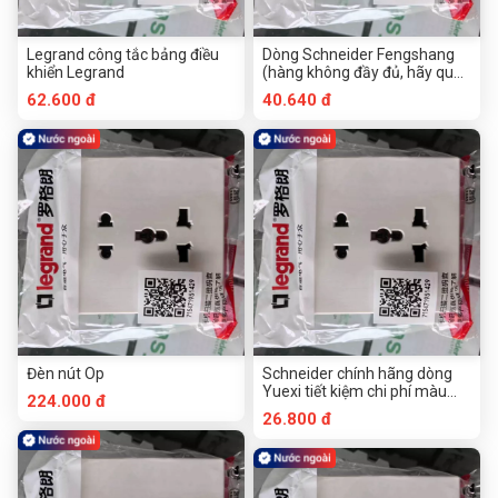
Legrand công tắc bảng điều
Dòng Schneider Fengshang
khiển Legrand
(hàng không đầy đủ, hãy quay
sau khi yêu cầu khẩn cấp)
62.600 đ
40.640 đ
Đèn nút Op
Schneider chính hãng dòng
Yuexi tiết kiệm chi phí màu
224.000 đ
xám bóng ma xám
26.800 đ