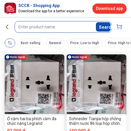
SCCK - Shopping App
Download app
Download the app for a better experience
Search
Best-selling
Newest
Price: Low to High
Price: High to
Ổ cắm hai ba phích cắm đa
Schneider Tianjia hộp chống
chức năng Legrand
thấm nước 86 loại hộp chống
văng trong suốt
92.000 đ
100.000 đ