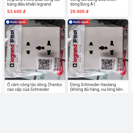
bảng điều khiển legrand
dòng Borg A1
53.600 đ
20.000 đ
Ổ cắm công tắc dòng Zhenbo
Dòng Schneider Haolang
cao cấp của Schneider
(không đủ hàng, vui lòng liên
hệ với người bán)
39.996.000 đ
105.480 đ