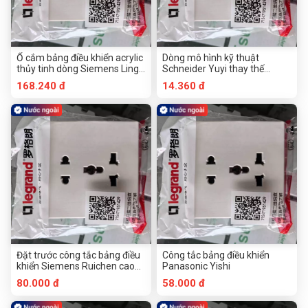
Ổ cắm bảng điều khiển acrylic
Dòng mô hình kỹ thuật
thủy tinh dòng Siemens Lingli
Schneider Yuyi thay thế
chính hãng không khung (cần
Changyi
168.240 đ
14.360 đ
đặt hàng)
Đặt trước công tắc bảng điều
Công tắc bảng điều khiển
khiển Siemens Ruichen cao
Panasonic Yishi
cấp
80.000 đ
58.000 đ