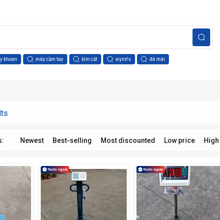
y khoan
máy cầm tay
kìm cắt
wynn's
đá mài
lts
s:
Newest
Best-selling
Most discounted
Low price
High