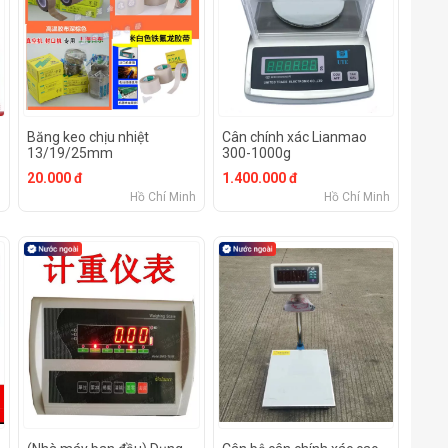
Băng keo chịu nhiệt
Cân chính xác Lianmao
13/19/25mm
300-1000g
20.000 đ
1.400.000 đ
h
Hồ Chí Minh
Hồ Chí Minh