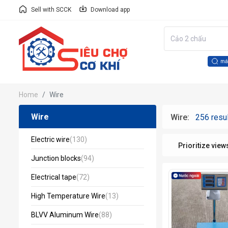
Sell with SCCK
Download app
má
Home
Wire
Wire
Wire:
256 resu
Electric wire
(130)
Prioritize view
Junction blocks
(94)
Electrical tape
(72)
High Temperature Wire
(13)
BLVV Aluminum Wire
(88)