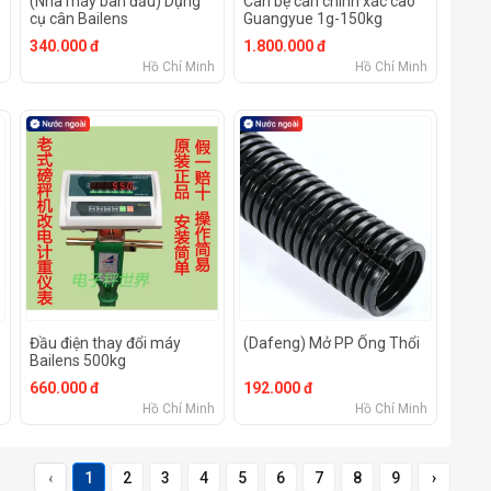
(Nhà máy ban đầu) Dụng
Cân bệ cân chính xác cao
cụ cân Bailens
Guangyue 1g-150kg
340.000 đ
1.800.000 đ
h
Hồ Chí Minh
Hồ Chí Minh
Đầu điện thay đổi máy
(Dafeng) Mở PP Ống Thổi
Bailens 500kg
660.000 đ
192.000 đ
h
Hồ Chí Minh
Hồ Chí Minh
‹
1
2
3
4
5
6
7
8
9
›