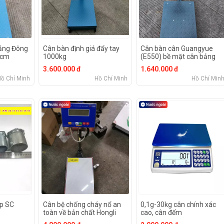
ảng Đông
Cân bàn định giá đẩy tay
Cân bàn cân Guangyue
0cm
1000kg
(E550) bề mặt cân bảng
hoa
3.600.000 đ
1.640.000 đ
Hồ Chí Minh
Hồ Chí Minh
Hồ Chí Min
ép SC
Cân bệ chống cháy nổ an
0,1g-30kg cân chính xác
toàn về bản chất Hongli
cao, cân đếm