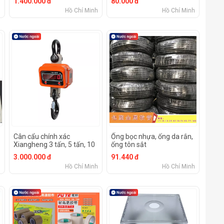
1.400.000 đ
80.000 đ
h
Hồ Chí Minh
Hồ Chí Minh
Cân cẩu chính xác
Ống bọc nhựa, ống da rắn,
Xiangheng 3 tấn, 5 tấn, 10
ống tôn sắt
tấn
3.000.000 đ
91.440 đ
h
Hồ Chí Minh
Hồ Chí Minh