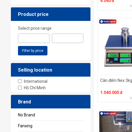
4.040 đ
Product price
Select price range
Filter by price
Selling location
Cân đếm Nex 3k
International
Hồ Chí Minh
1.040.000 đ
Brand
No Brand
Fanxing