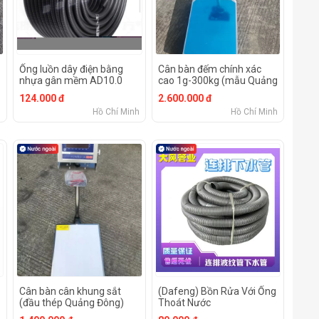
Ống luồn dây điện bằng
Cân bàn đếm chính xác
nhựa gân mềm AD10.0
cao 1g-300kg (mẫu Quảng
Đông ET)
124.000 đ
2.600.000 đ
h
Hồ Chí Minh
Hồ Chí Minh
Cân bàn cân khung sắt
(Dafeng) Bồn Rửa Với Ống
(đầu thép Quảng Đông)
Thoát Nước