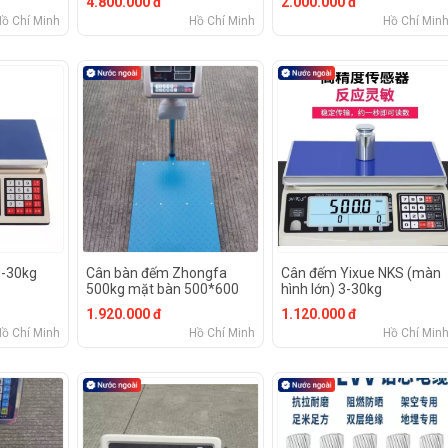
4.800.000 đ
2.000.000 đ
Hồ Chí Minh
Hồ Chí Minh
Hồ Chí Min
g-30kg
Cân bàn đếm Zhongfa
Cân đếm Yixue NKS (màn
500kg mặt bàn 500*600
hình lớn) 3-30kg
1.920.000 đ
1.120.000 đ
Hồ Chí Minh
Hồ Chí Minh
Hồ Chí Min