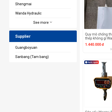
Shengmai
Wanda Hydraulic
See more
Quy mô chống t
Supplier
thép không gỉ W
30kg-500kg
1.440.000 đ
Guangboyuan
Sanbang (Tam bang)