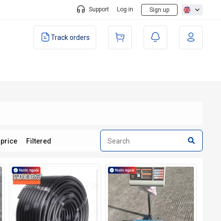
Support
Log in
Sign up
Track orders
 price
Filtered