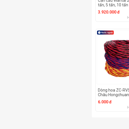
Cân cẩu Wantai 2
tấn, 5 tấn, 10 tấn
3.920.000 đ
Dòng hoa ZC-RV
Châu Hongchuan
6.000 đ