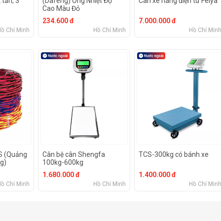
 tấn, 3
(Dafeng) Ống Nhiệt Độ
Cân xe nâng điện tử Feiya
Cao Màu Đỏ
234.600 đ
7.000.000 đ
Hồ Chí Minh
Hồ Chí Minh
Hồ Chí Min
S (Quảng
Cân bệ cân Shengfa
TCS-300kg có bánh xe
g)
100kg-600kg
1.680.000 đ
1.400.000 đ
Hồ Chí Minh
Hồ Chí Minh
Hồ Chí Min