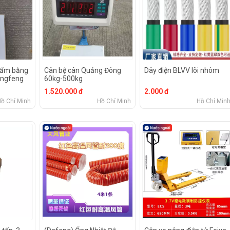
hấm bằng
Cân bệ cân Quảng Đông
Dây điện BLVV lõi nhôm
angfeng
60kg-500kg
1.520.000 đ
2.000 đ
Hồ Chí Minh
Hồ Chí Minh
Hồ Chí Min