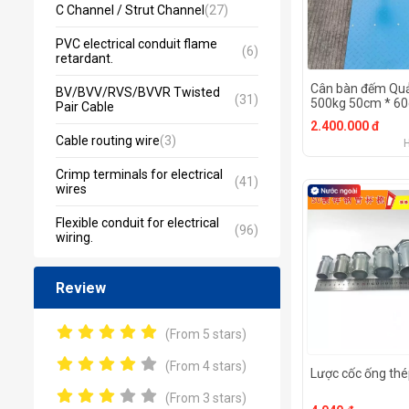
C Channel / Strut Channel
(27)
PVC electrical conduit flame
(6)
retardant.
Cân bàn đếm Qu
BV/BVV/RVS/BVVR Twisted
(31)
500kg 50cm * 6
Pair Cable
2.400.000 đ
Cable routing wire
(3)
Crimp terminals for electrical
(41)
wires
Flexible conduit for electrical
(96)
wiring.
Review
(From 5 stars)
(From 4 stars)
Lược cốc ống th
(From 3 stars)