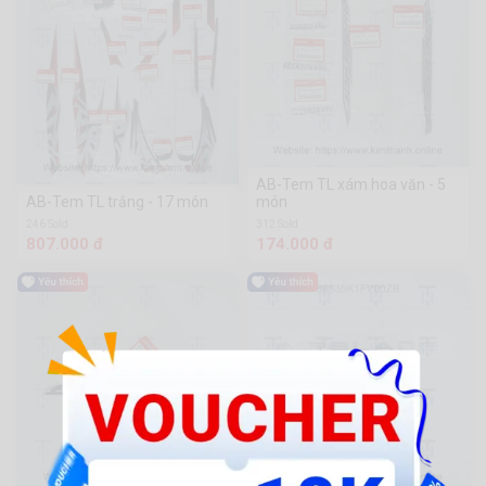
AB-Tem TL xám hoa văn - 5
AB-Tem TL trắng - 17 món
món
246 Sold
312 Sold
807.000 đ
174.000 đ