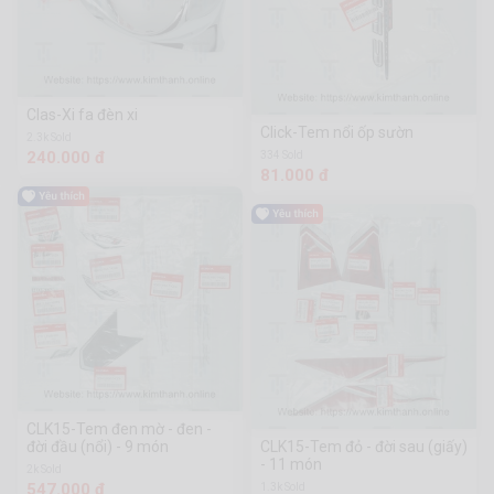
Clas-Xi fa đèn xi
Click-Tem nổi ốp sườn
2.3k Sold
240.000 đ
334 Sold
81.000 đ
CLK15-Tem đen mờ - đen -
đời đầu (nổi) - 9 món
CLK15-Tem đỏ - đời sau (giấy)
- 11 món
2k Sold
547.000 đ
1.3k Sold