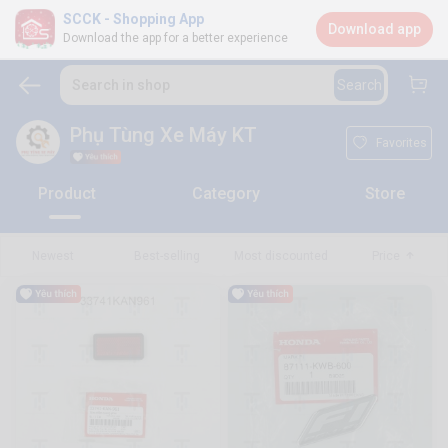
SCCK - Shopping App
Download app
Download the app for a better experience
Search in shop
Search
Phụ Tùng Xe Máy KT
Favorites
Product
Category
Store
Newest
Best-selling
Most discounted
Price