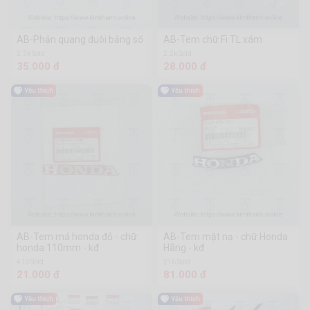
AB-Phản quang đuôi bảng số
AB-Tem chữ Fi TL xám
2.3k Sold
2.2k Sold
35.000 đ
28.000 đ
AB-Tem má honda đỏ - chữ
AB-Tem mặt nạ - chữ Honda
honda 110mm - kđ
Hãng - kđ
410 Sold
216 Sold
21.000 đ
81.000 đ