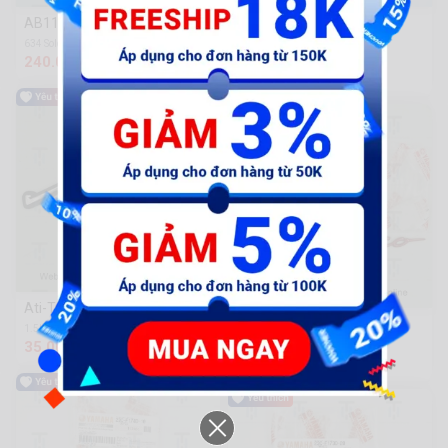
AB11-Tem ốp sườn R
AB20-Tem ốp sườn nổi xi
(125cc, 150cc, 160cc)
634 Sold
240.000 đ
2.3k Sold
201.000 đ
Ati-Tem ốp sườn
Clas-Tem ốp sườn đỏ L
1.5k Sold
35.000 đ
783 Sold
134.000 đ