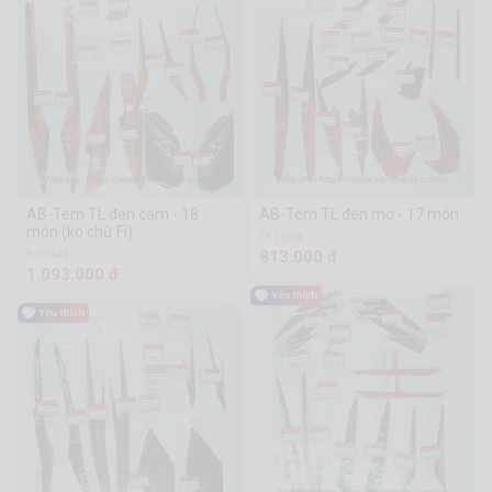
AB-Tem TL đen cam - 18
AB-Tem TL đen mờ - 17 món
món (ko chữ Fi)
781 Sold
813.000 đ
860 Sold
1.093.000 đ