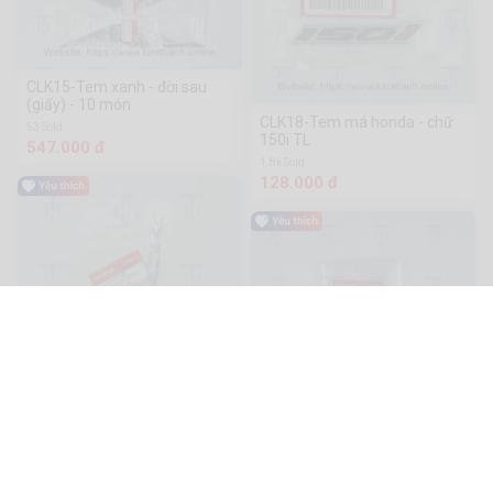
CLK15-Tem xanh - đời sau
(giấy) - 10 món
CLK18-Tem má honda - chữ
53 Sold
150i TL
547.000 đ
1.8k Sold
128.000 đ
CLK18-Tem ốp sườn TL
609 Sold
CLK22-Tem ốp sườn đồng TL
161.000 đ
(2 cái/cặp)