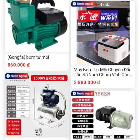
(Gongfa) bơm tự mồi
860.000 đ
Máy Bơm Tự Mồi Chuyển Đổi
Tần Số Nam Châm Vĩnh Cửu
Nisui Công Cụ Phần Cứng
2.880.000 đ
Chuanmu