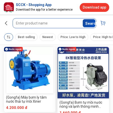
SCCK - Shopping App
Download app
Download the app for a better experience
Search
Best-selling
Newest
Price: Low to High
Price: High to
(Gongfa) Máy bơm ly tâm
nước thải tự mồi Xiner
(Gongfa) Bơm tự mồi nước
nóng và lạnh thông minh
4.200.000 đ
Lingxiao EK
1.660.000 đ