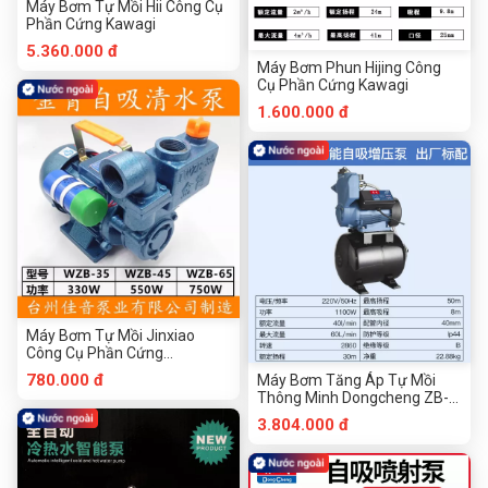
Máy Bơm Tự Mồi Hii Công Cụ
Phần Cứng Kawagi
5.360.000 đ
Máy Bơm Phun Hijing Công
Cụ Phần Cứng Kawagi
1.600.000 đ
Máy Bơm Tự Mồi Jinxiao
Công Cụ Phần Cứng
Chuanmu
780.000 đ
Máy Bơm Tăng Áp Tự Mồi
Thông Minh Dongcheng ZB-
1100A Công Cụ Phần Cứng
3.804.000 đ
Chuanmu