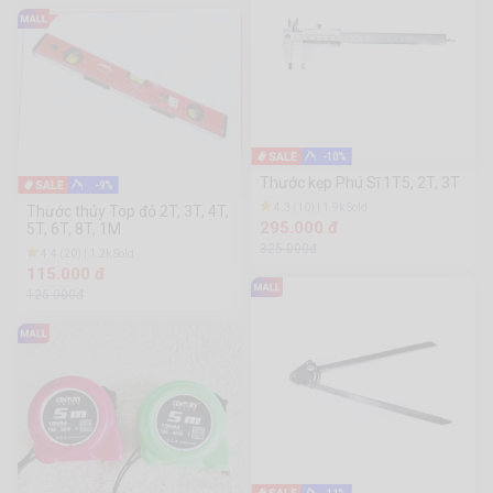
-10%
Thước kẹp Phú Sĩ 1T5, 2T, 3T
-9%
4.3 (10) | 1.9k Sold
Thước thủy Top đỏ 2T, 3T, 4T,
295.000 đ
5T, 6T, 8T, 1M
325.000đ
4.4 (20) | 1.2k Sold
115.000 đ
126.000đ