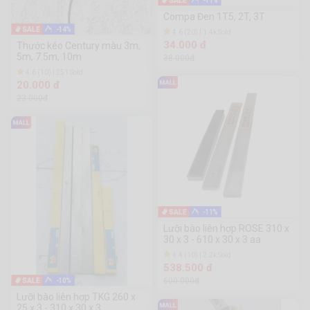
-11%
Compa Đen 1T5, 2T, 3T
-14%
4.6 (20) | 1.4k Sold
34.000 đ
Thước kéo Century màu 3m,
5m, 7.5m, 10m
38.000đ
4.6 (10) | 251 Sold
20.000 đ
23.000đ
-11%
Lưỡi bào liên hợp ROSE 310 x
30 x 3 - 610 x 30 x 3 aa
4.4 (10) | 2.2k Sold
538.500 đ
600.000đ
-10%
Lưỡi bào liên hợp TKG 260 x
25 x 3 - 310 x 30 x 3