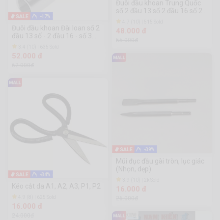
Đuôi đầu khoan Trung Quốc
số 2 đầu 13 số 2 đầu 16 số 2
-17%
đầu 20
4.7 (10) | 515 Sold
Đuôi đầu khoan Đài loan số 2
48.000 đ
đầu 13 số - 2 đầu 16 - số 3
55.000đ
đầu 13 - số 3 đầu 16 - số 4
3.4 (10) | 635 Sold
đầu 13 - số 4 đầu 16
52.000 đ
62.000đ
-39%
Mũi đục đầu gài tròn, lục giác
(Nhọn, dẹp)
-34%
3.9 (10) | 2k Sold
Kéo cắt da A1, A2, A3, P1, P2
16.000 đ
4.9 (8) | 625 Sold
26.000đ
16.000 đ
24.000đ