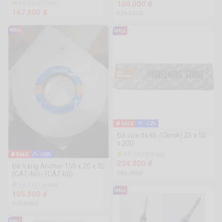
150.000 đ
4.4 (7) | 977 Sold
167.000 đ
175.000đ
-12%
Đá sửa đá ĐL (Ckinik) 25 x 50
x 200
4.3 (10) | 526 Sold
-16%
234.000 đ
Đá trắng Anchor 150 x 20 x 32
265.000đ
(CÁT 46) - (CÁT 60)
4.4 (7) | 1.4k Sold
105.000 đ
125.000đ