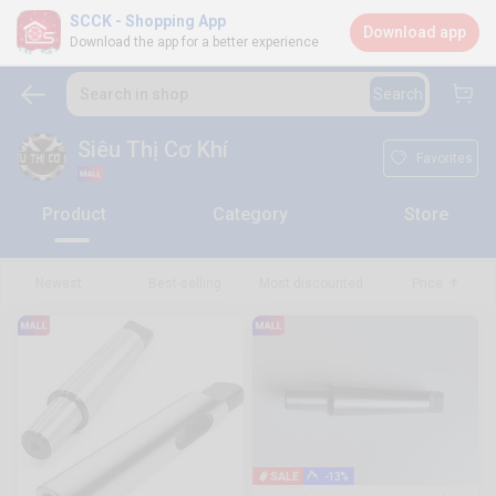
SCCK - Shopping App
Download app
Download the app for a better experience
Search in shop
Search
Siêu Thị Cơ Khí
Favorites
Product
Category
Store
Newest
Best-selling
Most discounted
Price
-13%