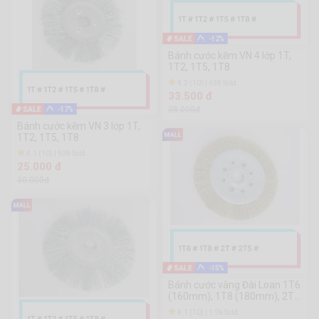
-12%
Bánh cước kẽm VN 4 lớp 1T,
1T2, 1T5, 1T8
4.2 (10) | 638 Sold
33.500 đ
38.000đ
-17%
Bánh cước kẽm VN 3 lớp 1T,
1T2, 1T5, 1T8
4.1 (10) | 938 Sold
25.000 đ
30.000đ
-15%
Bánh cước vàng Đài Loan 1T6
(160mm), 1T8 (180mm), 2T
(200mm), 2T5 (250mm)
4.1 (10) | 1.9k Sold