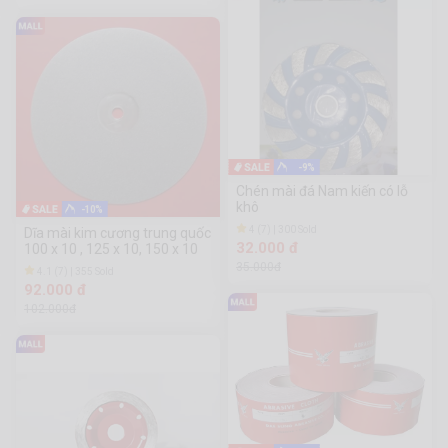
-9%
Chén mài đá Nam kiến có lỗ
khô
-10%
4 (7) | 300 Sold
Dĩa mài kim cương trung quốc
32.000 đ
100 x 10 , 125 x 10, 150 x 10
35.000đ
4.1 (7) | 355 Sold
92.000 đ
102.000đ