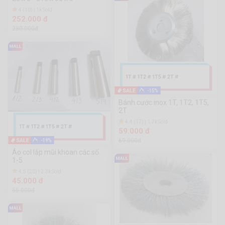
4 (10) | 1k Sold
252.000 đ
280.000đ
-15%
Bánh cước inox 1T, 1T2, 1T5,
2T
4.4 (17) | 1.7k Sold
59.000 đ
69.000đ
-19%
Áo col lắp mũi khoan các số
1-5
4.5 (20) | 2.3k Sold
45.000 đ
55.000đ