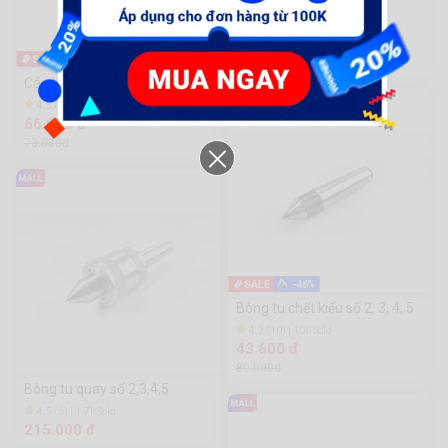
Cán dao cắt VN 2 mặt
4.1 (10) | 730 Sold
104.000 đ
-10%
114.000đ
Cán lăn nhám VN chiếc, đôi
4.5 (10) | 2.3k Sold
66.000 đ
73.000đ
-46%
Bông tu chết kiểu số 2, 3, 4, 5
4.2 (10) | 406 Sold
43.600 đ
80.000đ
Bông tu quay số 2,3,4,5
4.5 (6) | 1.7k Sold
215.000 đ