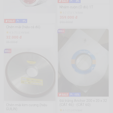
-8%
Nhám cuộn (Ó đỏ) 1T
3.7 (7) | 1.7k Sold
359.000 đ
-9%
390.000đ
Chén mài (hiệu cá đỏ)
4.3 (7) | 2.4k Sold
32.000 đ
35.000đ
-15%
Đá trắng Anchor 200 x 20 x 32
(CÁT 46) - (CÁT 60)
Chén mài kim cương (hiệu
GUILIN)
4.1 (7) | 476 Sold