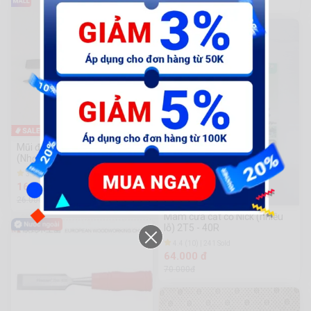
70.800 đ
-39%
Mũi đục đầu gài tròn, lục giác
(Nhọn, dẹp)
3.9 (10) | 2k Sold
16.000 đ
26.000đ
-9%
Mâm cưa cắt cỏ Nick (nhiều
lỗ) 2T5 - 40R
4.4 (10) | 241 Sold
64.000 đ
70.000đ