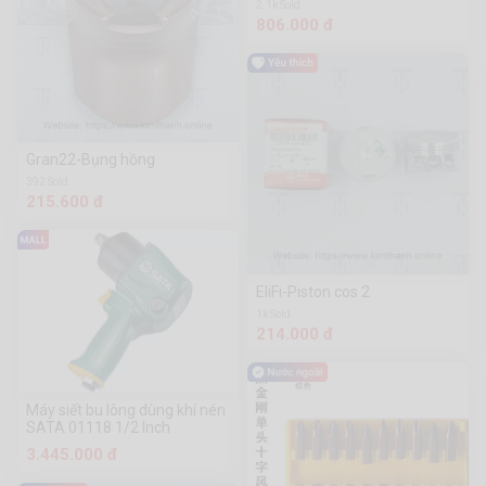
2.1k Sold
806.000 đ
Gran22-Bụng hồng
392 Sold
215.600 đ
EliFi-Piston cos 2
1k Sold
214.000 đ
Máy siết bu lông dùng khí nén
SATA 01118 1/2 Inch
3.445.000 đ