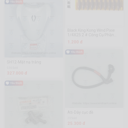
Black King Kong Wind Pixie
1/4X25 2 # Công Cụ Phần
Cứng Chuanmu
1.200 đ
SH12-Mặt nạ trắng
536 Sold
327.000 đ
Ati-Dây cục đề
20 Sold
25.300 đ