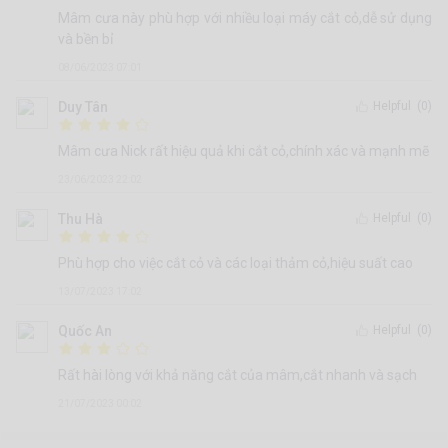
Mâm cưa này phù hợp với nhiều loại máy cắt cỏ,dễ sử dụng
và bền bỉ
08/06/2023 07:01
Duy Tân
Helpful
(0)
Mâm cưa Nick rất hiệu quả khi cắt cỏ,chính xác và mạnh mẽ
23/06/2023 22:02
Thu Hà
Helpful
(0)
Phù hợp cho việc cắt cỏ và các loại thảm cỏ,hiệu suất cao
13/07/2023 17:02
Quốc An
Helpful
(0)
Rất hài lòng với khả năng cắt của mâm,cắt nhanh và sạch
21/07/2023 00:02