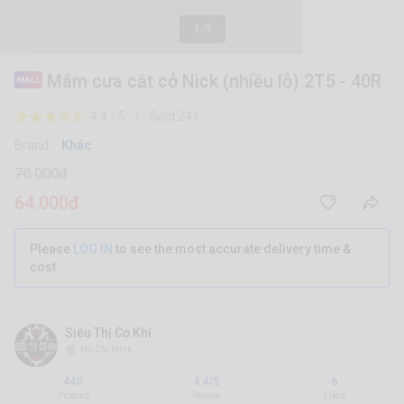
1/5
Mâm cưa cắt cỏ Nick (nhiều lỗ) 2T5 - 40R
4.4 / 5 | Sold 241
Brand:
Khác
70.000đ
64.000đ
Please
LOG IN
to see the most accurate delivery time &
cost.
Siêu Thị Cơ Khí
Hồ Chí Minh
440
4.4/5
6
|
|
Product
Review
Likes