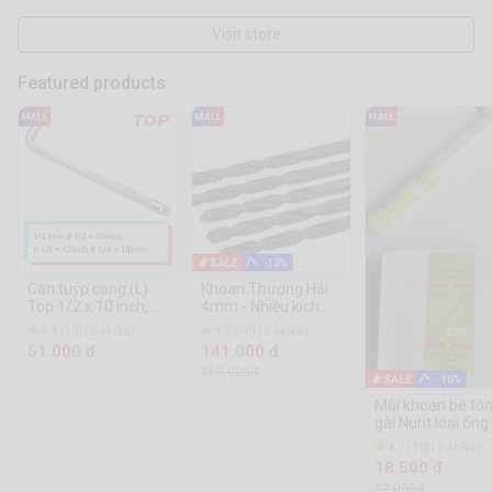
Visit store
Featured products
-12%
Cần tuýp cong (L)
Khoan Thượng Hải
Top 1/2 x 10 inch,
4mm - Nhiều kích
1/2 x 12inch, 1/4 x
thước
4.4 (10) | 2.4k Sold
4.6 (10) | 2.4k Sold
7inch, 3/4 x 18inch
51.000 đ
141.000 đ
160.000đ
-16%
Mũi khoan bê tô
gài Nurit loại ống
14ly, 16ly
4.1 (10) | 2.4k Sold
18.500 đ
22.000đ