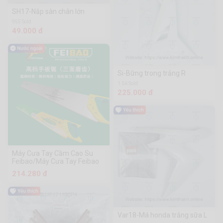
SH17-Nắp sàn chân lớn
955 Sold
49.000 đ
Si-Bững trong trắng R
1.5k Sold
225.000 đ
Máy Cưa Tay Cầm Cao Su
Feibao/Máy Cưa Tay Feibao
214.280 đ
Var18-Má honda trắng sữa L