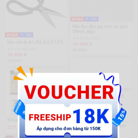
-39%
Mũi đục đầu gài tròn, lục giác
(Nhọn, dẹp)
-34%
3.9 (10) | 2k Sold
Kéo cắt da A1, A2, A3, P1, P2
16.000 đ
4.9 (8) | 625 Sold
26.000đ
16.000 đ
24.000đ
Bộ lục giác bi 9 chi tiết Ingco
Lưỡi cưa sắt 24 răng Truper
237.600 đ
12in/305mm