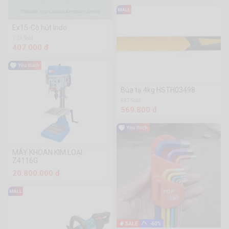
Ex15-Cò hút Indo
1.2k Sold
407.000 đ
Búa tạ 4kg HSTH03498
887 Sold
569.800 đ
MÁY KHOAN KIM LOẠI
Z4116G
20.800.000 đ
-60%