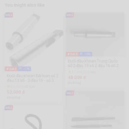
You might also like
-13%
Đuôi đầu khoan Trung Quốc
số 2 đầu 13 số 2 đầu 16 số 2
-17%
đầu 20
4.7 (10) | 515 Sold
Đuôi đầu khoan Đài loan số 2
48.000 đ
đầu 13 số - 2 đầu 16 - số 3
55.000đ
đầu 13 - số 3 đầu 16 - số 4
3.4 (10) | 635 Sold
đầu 13 - số 4 đầu 16
52.000 đ
62.000đ