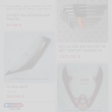
(Gongfa) đục gỗ phong cách
Châu Âu
29.440 đ
BỘ LỤC GIÁC ĐẦU BI 9 CÂY HỆ
MÉT CENTURY 060803C-9L
1.071.702 đ
Vis-Nẹp nâu R
1.9k Sold
285.000 đ