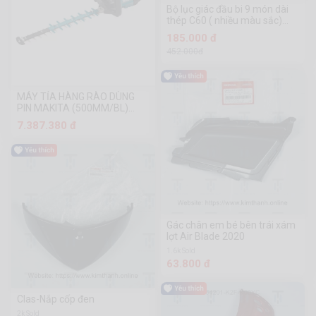
Bộ lục giác đầu bi 9 món dài
thép C60 ( nhiều màu sắc)
TOP LU-9CMAU
185.000 đ
452.000đ
MÁY TỈA HÀNG RÀO DÙNG
PIN MAKITA (500MM/BL)
(18V) DUH501Z
7.387.380 đ
Gác chân em bé bên trái xám
lợt Air Blade 2020
1.6k Sold
63.800 đ
Clas-Nắp cốp đen
2k Sold