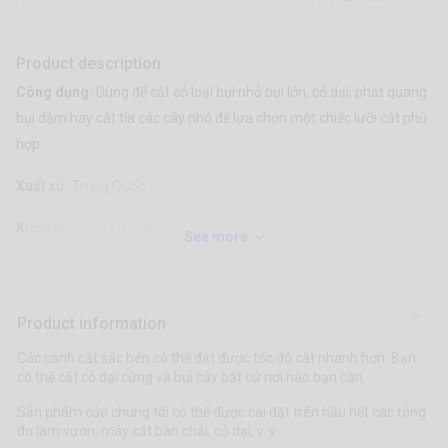
Product description
Công dụng:
Dùng để cắt cỏ loại bụi nhỏ bụi lớn, cỏ dại, phát quang
bụi dậm hay cắt tỉa các cây nhỏ để lựa chọn một chiếc lưỡi cắt phù
hợp.
Xuất xứ:
Trung Quốc
Kích thước:
2T50-40R
See more
Product information
Các cạnh cắt sắc bén có thể đạt được tốc độ cắt nhanh hơn. Bạn
có thể cắt cỏ dại cứng và bụi cây bất cứ nơi nào bạn cần.
Sản phẩm của chúng tôi có thể được cài đặt trên hầu hết các tông
đơ làm vườn, máy cắt bàn chải, cỏ dại, v. v.