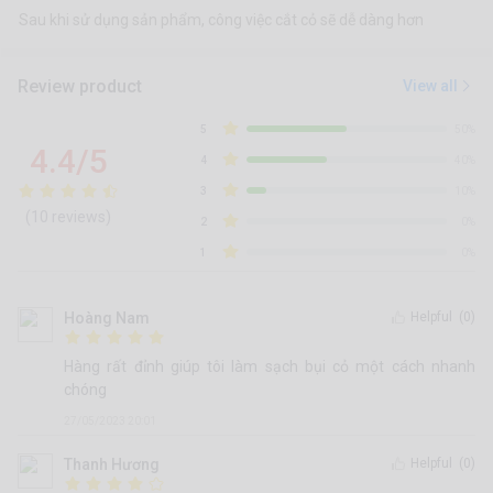
Sau khi sử dụng sản phẩm, công việc cắt cỏ sẽ dễ dàng hơn
Review product
View all
5
50%
4.4/5
4
40%
3
10%
(10 reviews)
2
0%
1
0%
Hoàng Nam
Helpful
(0)
Hàng rất đỉnh giúp tôi làm sạch bụi cỏ một cách nhanh
chóng
27/05/2023 20:01
Thanh Hương
Helpful
(0)