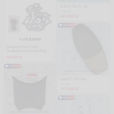
CLK15-Cản TL đỏ
1.5k Sold
593.000 đ
Công Cụ Phần Cứng
Chuanmu Chuỗi Góc Phải
Xiaohanshi
26.000 đ
Lead17-Yên nâu
2.1k Sold
797.500 đ