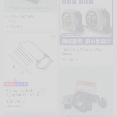
PCX17-Nắp xăng
176 Sold
31.900 đ
Thước CuộN Hongdi X12
Series
79.040 đ
-34%
Bộ Cưa Tay Đa Năng Tiện
Dụng Cần Cho Mọi Nhà
120.000 đ
180.000đ