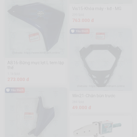
Vis15-Khóa máy - kđ - MG
299 Sold
763.000 đ
AB16-Bững mực lợt L tem lập
thể
1.1k Sold
273.000 đ
Win21-Chắn bùn trước
284 Sold
49.000 đ