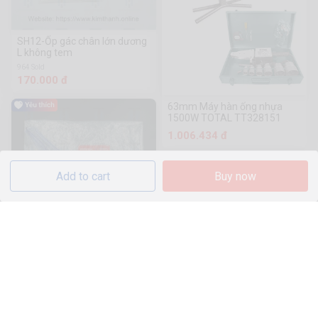
SH12-Ốp gác chân lớn dương
L không tem
964 Sold
170.000 đ
63mm Máy hàn ống nhựa
1500W TOTAL TT328151
1.006.434 đ
Add to cart
Buy now
AB-Chụp xi nhan sau TL L
1.5k Sold
101.200 đ
(New Liba) Phụ kiện van điện