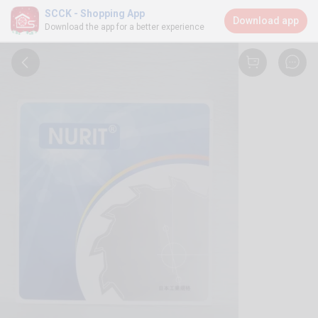
SCCK - Shopping App
Download app
Download the app for a better experience