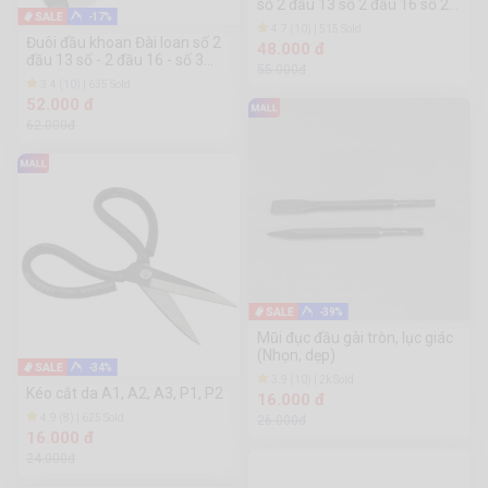
số 2 đầu 13 số 2 đầu 16 số 2
-17%
đầu 20
4.7 (10) | 515 Sold
Đuôi đầu khoan Đài loan số 2
48.000 đ
đầu 13 số - 2 đầu 16 - số 3
55.000đ
đầu 13 - số 3 đầu 16 - số 4
3.4 (10) | 635 Sold
đầu 13 - số 4 đầu 16
52.000 đ
62.000đ
-39%
Mũi đục đầu gài tròn, lục giác
(Nhọn, dẹp)
-34%
3.9 (10) | 2k Sold
Kéo cắt da A1, A2, A3, P1, P2
16.000 đ
4.9 (8) | 625 Sold
26.000đ
16.000 đ
24.000đ