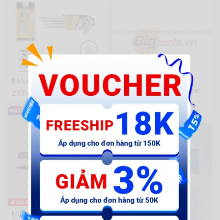
Bộ lục giác bi 9 chi tiết Ingco
Lưỡi cưa sắt 24 răng Truper
237.600 đ
12in/305mm
70.800 đ
-39%
Mũi đục đầu gài tròn, lục giác