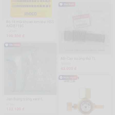
Bộ 19 mũi khoan kim loại HSS
AKDB1195
1.5k Sold
190.300 đ
AB-Cao su ống thở TL
746 Sold
43.000 đ
Jan-Bững trắng xanh L
69 Sold
133.100 đ