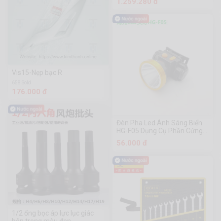
1.259.280 đ
Vis15-Nẹp bạc R
658 Sold
176.000 đ
Đèn Pha Led Ánh Sáng Biển
HG-F05 Dụng Cụ Phần Cứng
Chuanmu
56.000 đ
1/2 ống bọc áp lực lục giác