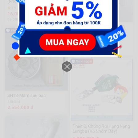
(Nhọn, dẹp)
3.9 (10) | 2k Sold
16.000 đ
26.000đ
-9%
Mâm cưa cắt cỏ Nurit (ít lỗ)
2T5 - 40R
4.4 (10) | 894 Sold
64.000 đ
70.000đ
SH13-Mâm sau bạc
1.5k Sold
2.554.000 đ
Thiết Bị Chống Rơi Hạng Nặng
Longba (Vỏ Nhôm Dày)