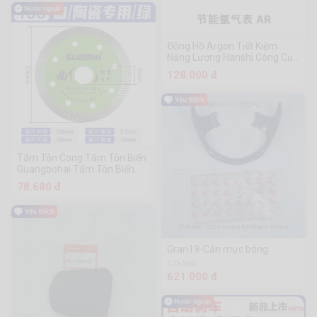
Đồng Hồ Argon Tiết Kiệm
Năng Lượng Hanshi Công Cụ
Phần Cứng Chuanmu
128.000 đ
Tấm Tôn Cong Tấm Tôn Biển
Guangbohai Tấm Tôn Biển
Guangbohai Tấm Gốm Sứ
78.680 đ
Chuyên Dụng
Gran19-Cản mực bóng
1.7k Sold
621.000 đ