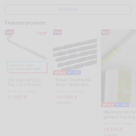
Visit store
Featured products
-12%
Cần tuýp cong (L)
Khoan Thượng Hải
Top 1/2 x 10 inch,
4mm - Nhiều kích
1/2 x 12inch, 1/4 x
thước
4.4 (10) | 2.4k Sold
4.6 (10) | 2.4k Sold
7inch, 3/4 x 18inch
51.000 đ
141.000 đ
160.000đ
-16%
Mũi khoan bê tô
gài Nurit loại ống
14ly, 16ly
4.1 (10) | 2.4k Sold
18.500 đ
22.000đ