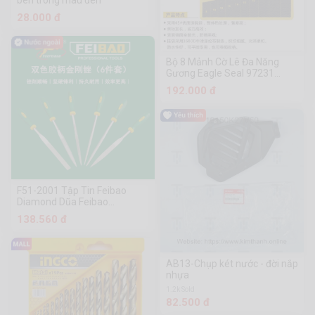
bên trong màu đen
28.000 đ
Bộ 8 Mảnh Cờ Lê Đa Năng
Gương Eagle Seal 97231
Dụng Cụ Phần Cứng
192.000 đ
Chuanmu
F51-2001 Tập Tin Feibao
Diamond Dũa Feibao
(3X140Mm)
138.560 đ
AB13-Chụp két nước - đời nắp
nhựa
1.2k Sold
82.500 đ