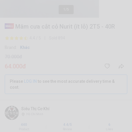
1/5
Mâm cưa cắt cỏ Nurit (ít lỗ) 2T5 - 40R
4.4 / 5 | Sold 894
Brand:
Khác
70.000đ
64.000đ
Please
LOG IN
to see the most accurate delivery time &
cost.
Siêu Thị Cơ Khí
Hồ Chí Minh
440
4.4/5
6
|
|
Product
Review
Likes