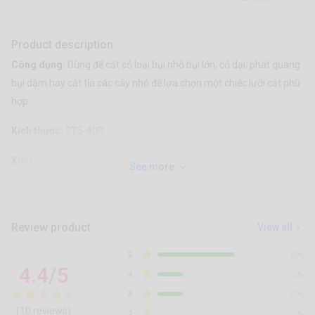
Product description
Công dụng:
Dùng để cắt cỏ loại bụi nhỏ bụi lớn, cỏ dại, phát quang
bụi dậm hay cắt tỉa các cây nhỏ để lựa chọn một chiếc lưỡi cắt phù
hợp.
Kích thước:
2T5-40R
Xuất xứ:
Trung Quốc
See more
Review product
View all
5
60%
4.4/5
4
20%
3
20%
(10 reviews)
2
0%