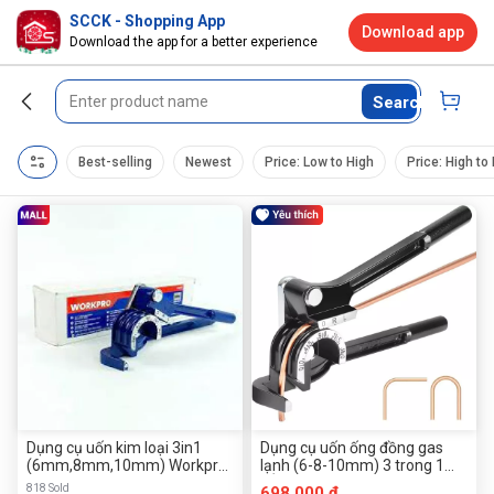
SCCK - Shopping App
Download app
Download the app for a better experience
Search
Best-selling
Newest
Price: Low to High
Price: High to
Dụng cụ uốn kim loại 3in1
Dụng cụ uốn ống đồng gas
(6mm,8mm,10mm) Workpro
lạnh (6-8-10mm) 3 trong 1
- WP103007
ĐÀI LOAN GITTA GT-368 ( 3 in
818 Sold
698.000 đ