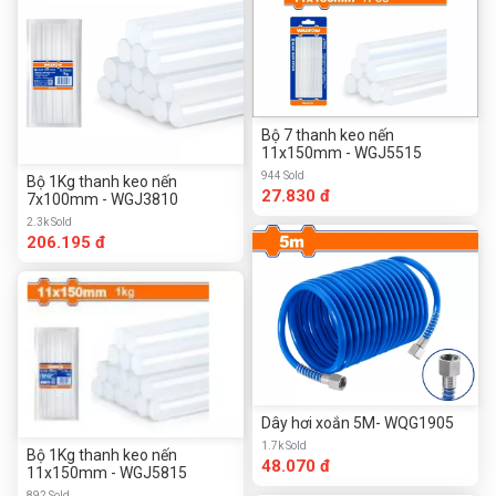
Bộ 7 thanh keo nến
11x150mm - WGJ5515
944 Sold
Bộ 1Kg thanh keo nến
27.830 đ
7x100mm - WGJ3810
2.3k Sold
206.195 đ
Dây hơi xoắn 5M- WQG1905
1.7k Sold
Bộ 1Kg thanh keo nến
48.070 đ
11x150mm - WGJ5815
892 Sold