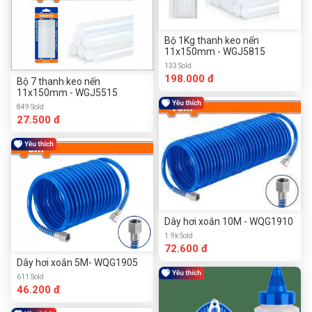
Bộ 1Kg thanh keo nến
11x150mm - WGJ5815
133 Sold
198.000 đ
Bộ 7 thanh keo nến
11x150mm - WGJ5515
849 Sold
27.500 đ
Dây hơi xoắn 10M - WQG1910
1.9k Sold
72.600 đ
Dây hơi xoắn 5M- WQG1905
611 Sold
46.200 đ