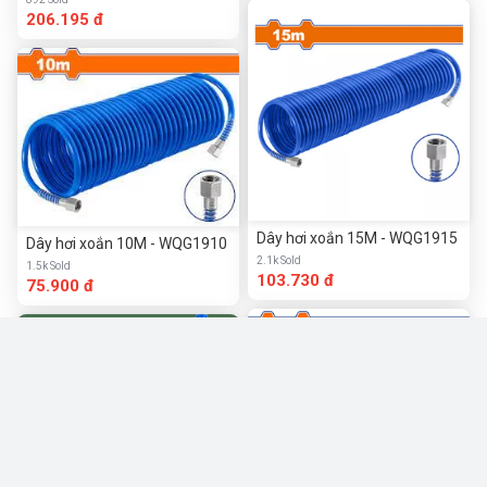
206.195 đ
Dây hơi xoắn 15M - WQG1915
Dây hơi xoắn 10M - WQG1910
2.1k Sold
1.5k Sold
103.730 đ
75.900 đ