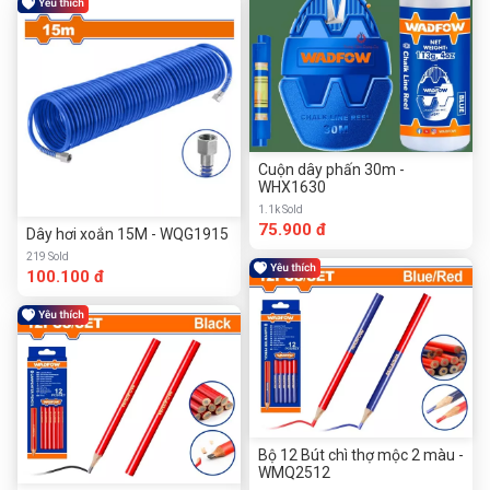
Cuộn dây phấn 30m -
WHX1630
1.1k Sold
75.900 đ
Dây hơi xoắn 15M - WQG1915
219 Sold
100.100 đ
Bộ 12 Bút chì thợ mộc 2 màu -
WMQ2512