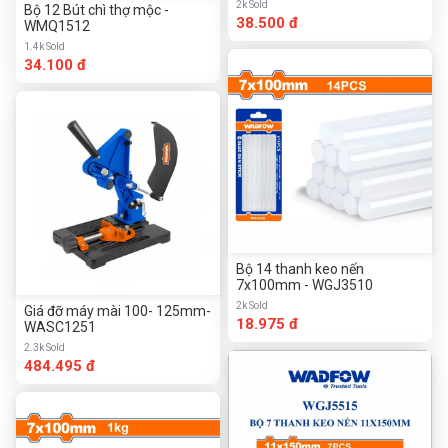
2k Sold
Bộ 12 Bút chì thợ mộc -
38.500 đ
WMQ1512
1.4k Sold
34.100 đ
Bộ 14 thanh keo nến
7x100mm - WGJ3510
2k Sold
Giá đỡ máy mài 100- 125mm-
18.975 đ
WASC1251
2.3k Sold
484.495 đ