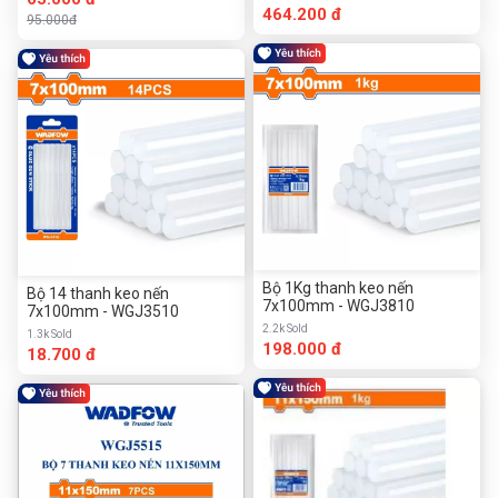
cờ lê
464.200 đ
95.000đ
Bộ 1Kg thanh keo nến
Bộ 14 thanh keo nến
7x100mm - WGJ3810
7x100mm - WGJ3510
2.2k Sold
1.3k Sold
198.000 đ
18.700 đ