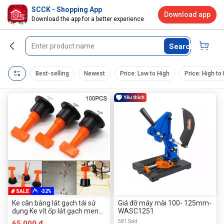
SCCK - Shopping App
Download app
Download the app for a better experience
Search
Best-selling
Newest
Price: Low to High
Price: High to
-32%
Ke cân bằng lát gạch tái sử
Giá đỡ máy mài 100- 125mm-
dụng Ke vít ốp lát gạch men
WASC1251
chữ T 1 gói gồm: 50 cái ke 1
581 Sold
65.000 đ