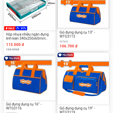
-31%
Giỏ đựng dụng cụ 13" -
Hộp nhựa nhiều ngăn đựng
WTG3113
linh kiện 340x250x60mm
66 Sold
Total THKTV02 (XẾP CHỒNG
115.000 đ
106.700 đ
LÊN NHAU)
165.000đ
Giỏ đựng dụng cụ 16" -
Giỏ đựng dụng cụ 19" -
WTG3116
WTG3119