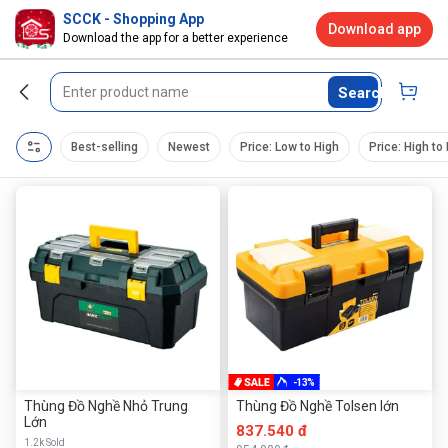
SCCK - Shopping App
Download app
Download the app for a better experience
Search
Best-selling
Newest
Price: Low to High
Price: High to
-13%
Thùng Đồ Nghề Nhỏ Trung
Thùng Đồ Nghề Tolsen lớn
Lớn
837.540 đ
1.2k Sold