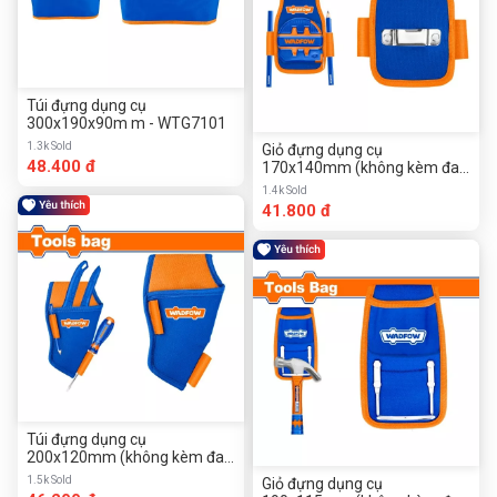
Túi đựng dụng cụ
300x190x90m m - WTG7101
1.3k Sold
Giỏ đựng dụng cụ
48.400 đ
170x140mm (không kèm đai
đeo) - WTG2101
1.4k Sold
41.800 đ
Túi đựng dụng cụ
200x120mm (không kèm đai
đeo) - WTG2103
1.5k Sold
Giỏ đựng dụng cụ