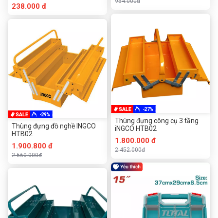
954.000đ
238.000 đ
-27%
-29%
Thùng đựng công cụ 3 tầng
Thùng đựng đồ nghề INGCO
iNGCO HTB02
HTB02
1.800.000 đ
1.900.800 đ
2.452.000đ
2.660.000đ