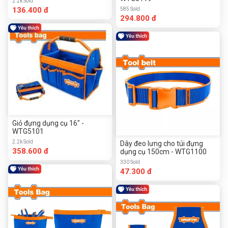
2.2k Sold
136.400 đ
585 Sold
294.800 đ
Giỏ đựng dụng cụ 16" -
WTG5101
2.2k Sold
Dây đeo lưng cho túi đựng
358.600 đ
dụng cụ 150cm - WTG1100
330 Sold
47.300 đ