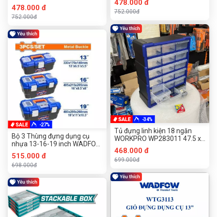
478.000 đ
WTB2103
478.000 đ
752.000đ
752.000đ
-34%
-27%
Tủ đựng linh kiện 18 ngăn
Bộ 3 Thùng đựng dụng cụ
WORKPRO WP283011 47.5 x
nhựa 13-16-19 inch WADFOW
38.5 x 16.2 cm
468.000 đ
WTB4103 (khóa kim loại)
515.000 đ
699.000đ
698.000đ