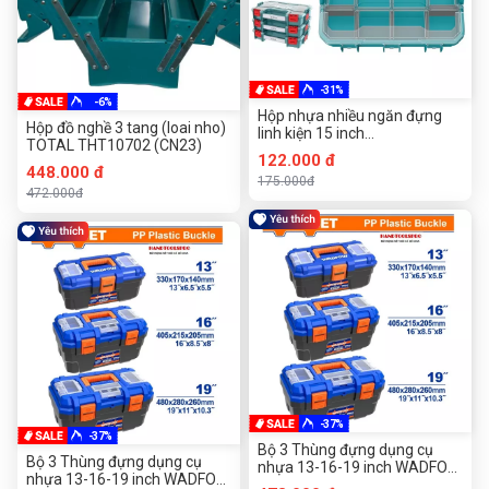
-31%
-6%
Hộp nhựa nhiều ngăn đựng
Hộp đồ nghề 3 tang (loai nho)
linh kiện 15 inch
TOTAL THT10702 (CN23)
370x290x65mm Total
122.000 đ
TPBX1151
448.000 đ
175.000đ
472.000đ
-37%
-37%
Bộ 3 Thùng đựng dụng cụ
Bộ 3 Thùng đựng dụng cụ
nhựa 13-16-19 inch WADFOW
nhựa 13-16-19 inch WADFOW
WTB2103