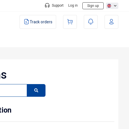
Support
Log in
Sign up
Track orders
ns
tion