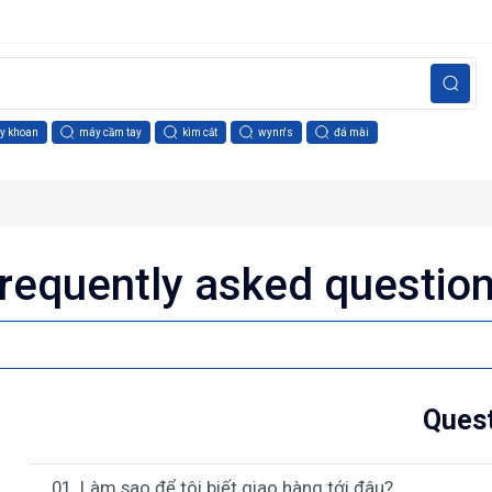
y khoan
máy cầm tay
kìm cắt
wynn's
đá mài
requently asked questio
Ques
01. Làm sao để tôi biết giao hàng tới đâu?