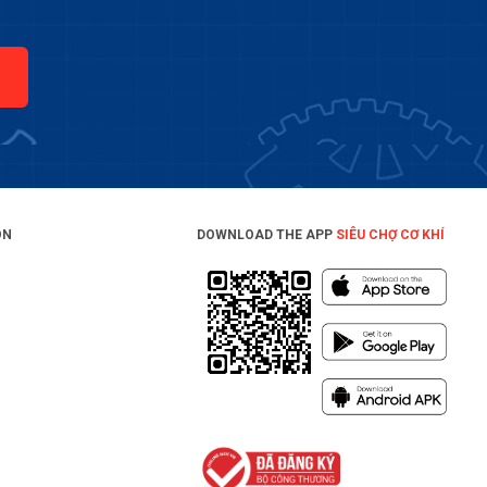
ON
DOWNLOAD THE APP
SIÊU CHỢ CƠ KHÍ