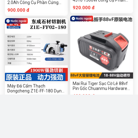
4510 1500W Công Cụ Phần
2.0Ah Công Cụ Phần Cứng
Cứng Chuanmu
Chuanmu
920.000 đ
900.000 đ
Mai Rui Tiger Sạc Cờ Lê 88vf
Máy Đá Cẩm Thạch
Pin Gốc Chuanmu Hardware
Dongcheng Z1E-FF-180 Dụng
Tools
Cụ Phần Cứng Chuanmu
420.000 đ
1.856.000 đ