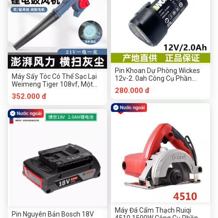
Pin Khoan Dự Phòng Wickes
Máy Sấy Tóc Có Thể Sạc Lại
12v-2. 0ah Công Cụ Phần
Weimeng Tiger 108vf, Một
Cứng Chuanmu
280.000 đ
Pin Và Một Công Cụ Phần
352.000 đ
Cứng Chuanmu
Máy Đá Cẩm Thạch Ruiqi
Pin Nguyên Bản Bosch 18V