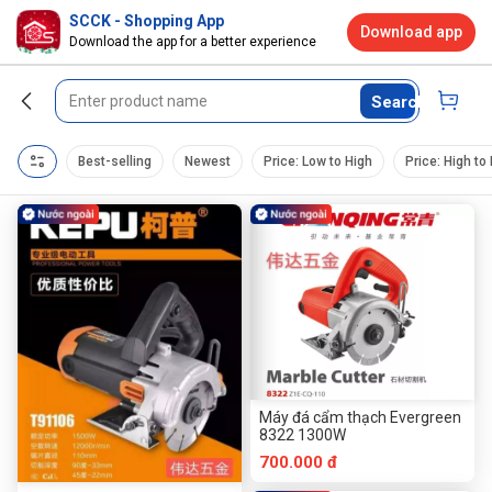
SCCK - Shopping App
Download app
Download the app for a better experience
Search
Best-selling
Newest
Price: Low to High
Price: High to
Máy đá cẩm thạch Evergreen
8322 1300W
700.000 đ