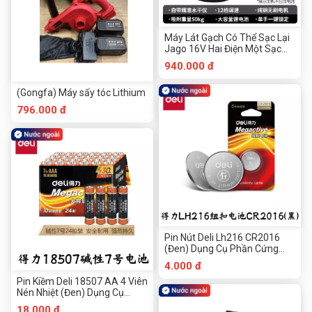
Máy Lát Gạch Có Thể Sạc Lại
Jago 16V Hai Điện Một Sạc
Công Cụ Phần Cứng
940.000 đ
Chuanmu
(Gongfa) Máy sấy tóc Lithium
796.000 đ
Pin Nút Deli Lh216 CR2016
(Đen) Dụng Cụ Phần Cứng
Chuanmu
4.000 đ
Pin Kiềm Deli 18507 AA 4 Viên
Nén Nhiệt (Đen) Dụng Cụ
Phần Cứng Chuanmu
18.000 đ