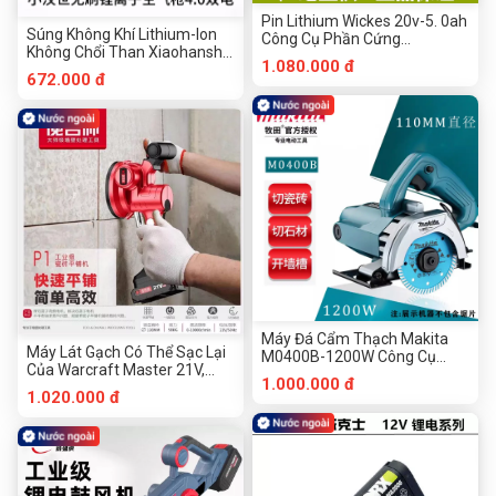
Pin Lithium Wickes 20v-5. 0ah
Súng Không Khí Lithium-Ion
Công Cụ Phần Cứng
Không Chổi Than Xiaohanshi
Chuanmu
1.080.000 đ
XHS-7022 Điện Kép Công Cụ
672.000 đ
Phần Cứng Chuanmu 4.0
Máy Đá Cẩm Thạch Makita
Máy Lát Gạch Có Thể Sạc Lại
M0400B-1200W Công Cụ
Của Warcraft Master 21V,
Phần Cứng Chuanmu
1.000.000 đ
Một Pin Và Một Công Cụ Phần
1.020.000 đ
Cứng Chuanmu