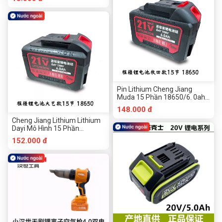
Pin Lithium Cheng Jiang
Muda 15 Phần 18650/6. 0ah
Công Cụ Phần Cứng
148.000 đ
Chuanmu
Cheng Jiang Lithium Lithium
Dayi Mô Hình 15 Phần
18650/6. 0ah Công Cụ Phần
152.000 đ
Cứng Chuanmu