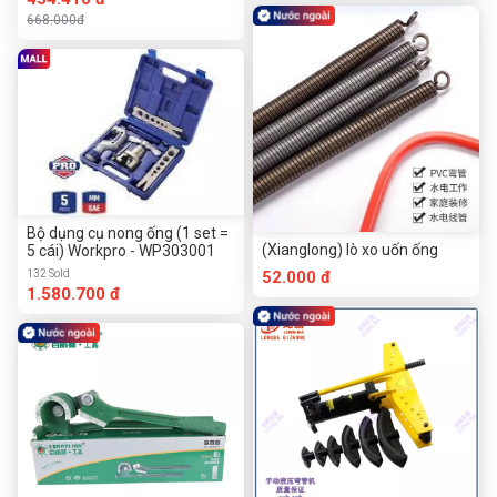
668.000đ
Bộ dụng cụ nong ống (1 set =
(Xianglong) lò xo uốn ống
5 cái) Workpro - WP303001
132 Sold
52.000 đ
1.580.700 đ