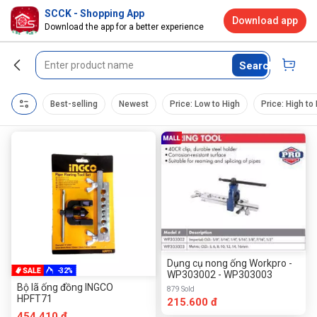
SCCK - Shopping App
Download app
Download the app for a better experience
Search
Best-selling
Newest
Price: Low to High
Price: High to
Dụng cụ nong ống Workpro -
-32%
WP303002 - WP303003
Bộ lã ống đồng INGCO
879 Sold
HPFT71
215.600 đ
454.410 đ