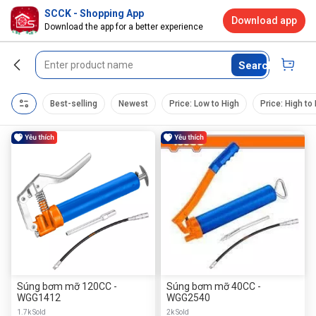
SCCK - Shopping App
Download app
Download the app for a better experience
Search
Best-selling
Newest
Price: Low to High
Price: High to
Súng bơm mỡ 120CC -
Súng bơm mỡ 40CC -
WGG1412
WGG2540
1.7k Sold
2k Sold