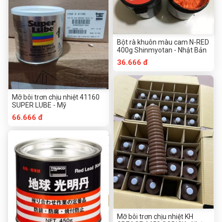
Bột rà khuôn màu cam N-RED
400g Shinmyotan - Nhật Bản
36.666 đ
Mỡ bôi trơn chịu nhiệt 41160
SUPER LUBE - Mỹ
66.666 đ
Mỡ bôi trơn chịu nhiệt KH