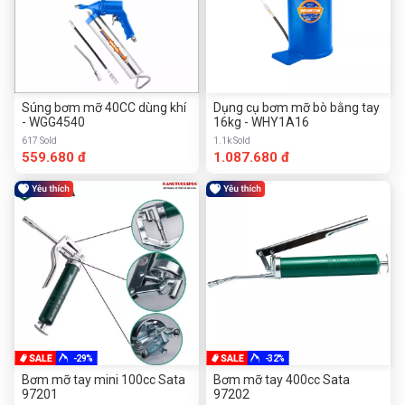
Súng bơm mỡ 40CC dùng khí
Dụng cụ bơm mỡ bò bằng tay
- WGG4540
16kg - WHY1A16
617 Sold
1.1k Sold
559.680 đ
1.087.680 đ
-29%
-32%
Bơm mỡ tay mini 100cc Sata
Bơm mỡ tay 400cc Sata
97201
97202