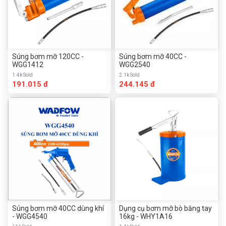
Súng bơm mỡ 120CC -
Súng bơm mỡ 40CC -
WGG1412
WGG2540
1.4k Sold
2.1k Sold
191.015 đ
244.145 đ
Súng bơm mỡ 40CC dùng khí
Dụng cụ bơm mỡ bò bằng tay
- WGG4540
16kg - WHY1A16