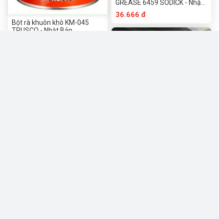
GREASE 6459 SODICK - Nhật
Bản
36.666 đ
Bột rà khuôn khô KM-045
TRUSCO - Nhật Bản
36.666 đ
-3%
Mỡ bôi trơn URETHYN E2 -
FUCHS-Đức
35.666 đ
36.666đ
-3%
Mỡ bôi trơn chịu nhiệt
35.666 đ
36.666đ