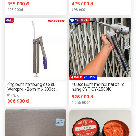
355.000 đ
475.000 đ
498.000đ
698.000đ
-27%
ống bơm mỡ bằng cao su
400cc Bơm mỡ hơi hai chức
Workpro - Bơm mỡ 300cc
năng CYT CY-2500K
,400CC,500CC
814 Sold
925.000 đ
306.900 đ
1.255.000đ