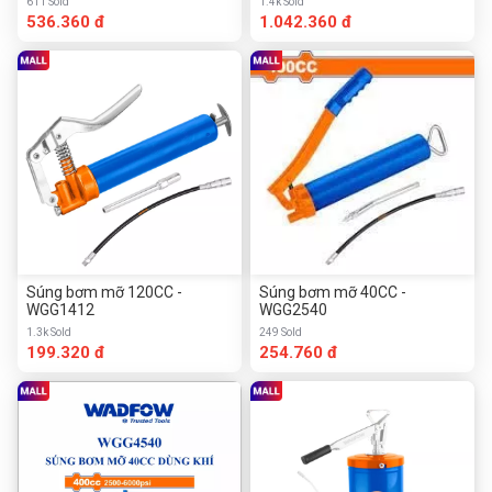
611 Sold
1.4k Sold
536.360 đ
1.042.360 đ
Súng bơm mỡ 120CC -
Súng bơm mỡ 40CC -
WGG1412
WGG2540
1.3k Sold
249 Sold
199.320 đ
254.760 đ