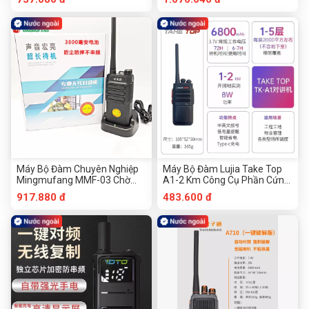
Máy Bộ Đàm Chuyên Nghiệp
Máy Bộ Đàm Lujia Take Top
Mingmufang MMF-03 Chờ
A1-2 Km Công Cụ Phần Cứng
Lâu Công Cụ Phần Cứng
Chuanmu
917.880 đ
483.600 đ
Chuanmu