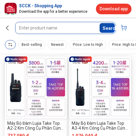
SCCK - Shopping App
Download app
Download the app for a better experience
Search
Best-selling
Newest
Price: Low to High
Price: High to
Máy Bộ Đàm Lujia Take Top
Máy Bộ Đàm Lujia Take Top
A2-2 Km Công Cụ Phần Cứng
A3-4 Km Công Cụ Phần Cứng
Chuanmu
Chuanmu
737.080 đ
1.076.040 đ