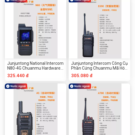
Junjuntong National Intercom
Junjuntong Intercom Công Cụ
N80-4G Chuanmu Hardware
Phần Cứng Chuanmu Mã Hóa
Tools
Kép E690-5 Km
325.440 đ
305.080 đ