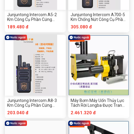
Junjuntong Intercom A5-2
Junjuntong Intercom A700-5
Km Công Cụ Phần Cứng
Km Chống Nứt Công Cụ Phần
Chống Bẻ Khóa Tần Số Một
Cứng Chuanmu
189.480 đ
305.080 đ
Phím Chuanmu
Junjuntong Intercom A8-3
Máy Bơm Máy Uốn Thủy Lực
Km Công Cụ Phần Cứng
Tách Rời Longba Được Trang
Chống Bẻ Khóa Tần Số Một
Bị Riêng
203.040 đ
2.461.320 đ
Phím Chuanmu