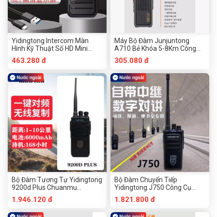
Yidingtong Intercom Màn
Máy Bộ Đàm Junjuntong
Hình Kỹ Thuật Số HD Mini
A710 Bẻ Khóa 5-8Km Công
3Km-204 Công Cụ Phần Cứng
Cụ Phần Cứng Chuanmu
463.280 đ
305.080 đ
Chuanmu
Bộ Đàm Tương Tự Yidingtong
Bộ Đàm Chuyển Tiếp
9200d Plus Chuanmu
Yidingtong J750 Công Cụ
Hardware Tools
Phần Cứng Chuanmu
1.946.120 đ
1.821.800 đ