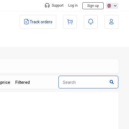
Support
Log in
Sign up
Track orders
 price
Filtered