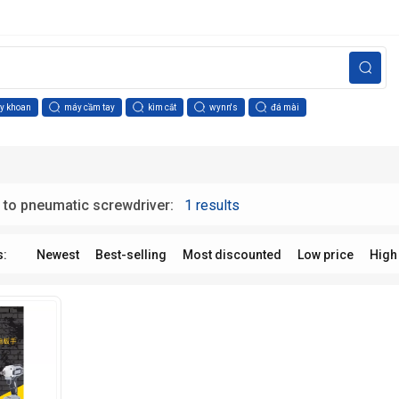
y khoan
máy cầm tay
kìm cắt
wynn's
đá mài
h to pneumatic screwdriver:
1 results
s:
Newest
Best-selling
Most discounted
Low price
High