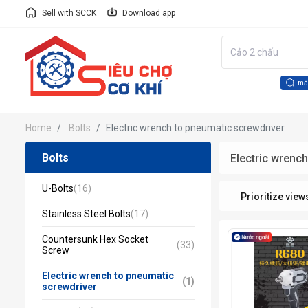
Sell with SCCK
Download app
má
Home
Bolts
Electric wrench to pneumatic screwdriver
Bolts
Electric wrenc
U-Bolts
(16)
Prioritize view
Stainless Steel Bolts
(17)
Countersunk Hex Socket
(33)
Screw
Electric wrench to pneumatic
(1)
screwdriver