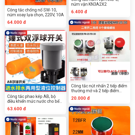
núm vặn KN3A2X2
Công tắc chống nổ SW-10,
6.400 đ
núm xoay lựa chọn, 220V, 10A
64.000 đ
Công tắc nút nhấn 2 tiếp điểm
thường mở và 2 tiếp điểm
thường đóng, đầu phẳng và
Công tắc phao kép AB, bộ
20.000 đ
đầu tròn, đường kính 25mm
điều khiển mức nước cho bể
chứa và tháp nước có dây
63.600 đ
treo