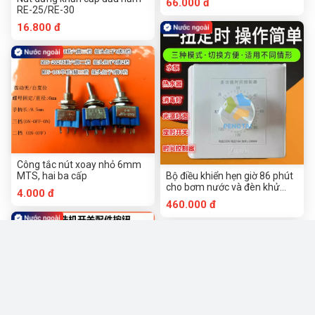
66.000 đ
RE-25/RE-30
16.800 đ
Công tắc nút xoay nhỏ 6mm
MTS, hai ba cấp
Bộ điều khiển hẹn giờ 86 phút
cho bơm nước và đèn khử
4.000 đ
trùng, thời gian tối đa 120
460.000 đ
phút