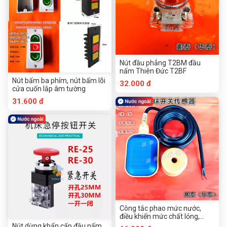
Nút đầu phẳng T2BM đầu
nấm Thiên Đức T2BF
Nút bấm ba phím, nút bấm lõi
32.000 đ
cửa cuốn lắp âm tường
31.600 đ
Công tắc phao mức nước,
điều khiển mức chất lỏng,
màu xanh, 4 mét, 2 mét
Nút dừng khẩn cấp đầu nấm