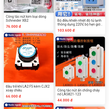
Công tắc nút kim loại dòng
Schneider XB2
Bộ điều khiển nhiệt độ tủ lạnh
thông dụng 220V, bộ hẹn giờ
76.000 đ
tiết kiệm điện cho tủ đông,
103.600 đ
công tắc tiết kiệm năng lượng,
ổ cắm có chức năng trì hoãn
thời gian
Đầu trễ khí LA2 F5 kèm CJX2
xoay chiều
Công tắc nút ấn chống cháy
nổ LA5821-123
66.000 đ
44.000 đ