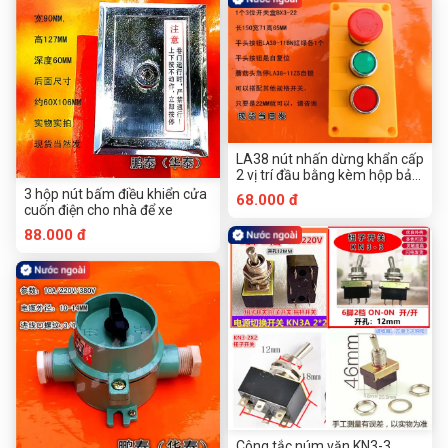
LA38 nút nhấn dừng khẩn cấp
2 vị trí đầu bằng kèm hộp bảo
vệ 3 vị trí
3 hộp nút bấm điều khiển cửa
68.000 đ
cuốn điện cho nhà để xe
88.000 đ
Công tắc núm vặn KN3-3,