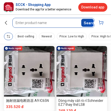
SCCK - Shopping App
Download app
Download the app for a better experience
Search
Best-selling
Newest
Price: Low to High
Price: High to
施耐德漏电断路器 A9 IC65N
Dòng máy cắt rò rỉ Schneider
EZ7 thay thế LS8
335.520 đ
249.120 đ