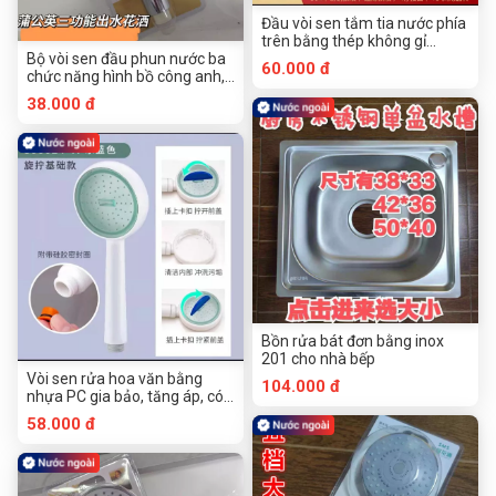
Đầu vòi sen tắm tia nước phía
trên bằng thép không gỉ
SUS304, bề mặt sọc mịn
Bộ vòi sen đầu phun nước ba
60.000 đ
chức năng hình bồ công anh,
đóng gói dạng nhựa hút
38.000 đ
Bồn rửa bát đơn bằng inox
201 cho nhà bếp
Vòi sen rửa hoa văn bằng
104.000 đ
nhựa PC gia bảo, tăng áp, có
thể tháo rời để vệ sinh
58.000 đ