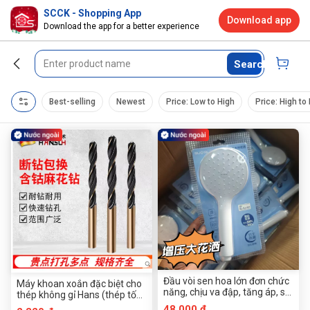
SCCK - Shopping App
Download app
Download the app for a better experience
Search
Best-selling
Newest
Price: Low to High
Price: High to
Đầu vòi sen hoa lớn đơn chức
Máy khoan xoắn đặc biệt cho
năng, chịu va đập, tăng áp, sử
thép không gỉ Hans (thép tốc
dụng nguyên liệu mới
độ cao 9341)
48.000 đ