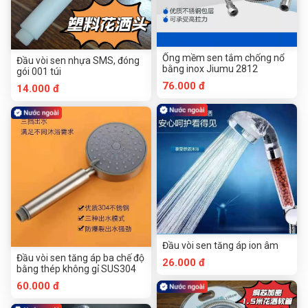
Ống mềm sen tắm chống nổ
Đầu vòi sen nhựa SMS, đóng
bằng inox Jiumu 2812
gói 001 túi
76.000 đ
14.000 đ
Đầu vòi sen tăng áp ion âm
Đầu vòi sen tăng áp ba chế độ
26.000 đ
bằng thép không gỉ SUS304
60.000 đ