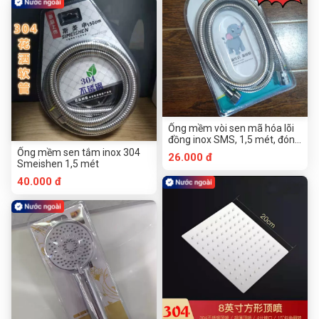
Ống mềm vòi sen mã hóa lõi
đồng inox SMS, 1,5 mét, đóng
gói nhựa PVC trong suốt
Ống mềm sen tắm inox 304
26.000 đ
Smeishen 1,5 mét
40.000 đ