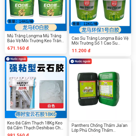
Mủ Trắng Longma Mủ Trắng
Cao Su Trắng Longma Bảo Vệ
Bảo Vệ Môi Trường Keo Trắng
Môi Trường Số 1 Cao Su
14Kg Keo Chế Biến Gỗ Dán Gỗ
Trắng 12Kg Cao Su Gỗ Dán Gỗ
671.160 đ
11.200 đ
Keo Đặc Biệt Cao Su Trắng
Cao Su Trắng Thủ Công Cao
Thủ Công Keo Trắng Gỗ Dán
Su Trắng Gỗ Cao Su Trắng
Mủ Trắng Cao Su Trắng Cao
Cao Su Trắng Gốc Nước Cao
Su Nước Keo Nội Thất
Su Nội Thất
Keo Đá Cẩm Thạch 18Kg Keo
Panthers Chống Thấm Jia'an
Đá Cẩm Thạch Deshibao Chất
Lớp Phủ Chống Thấm
Đóng Rắn Keo Dán Khô Keo
Panthers Chống Thấm Xi
981.560 đ