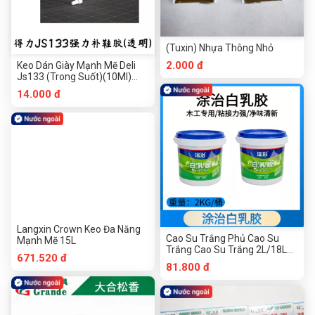
(Tuxin) Nhựa Thông Nhỏ
2.000 đ
Keo Dán Giày Mạnh Mẽ Deli
Js133 (Trong Suốt)(10Ml)
Dụng Cụ Phần Cứng
14.000 đ
Chuanmu
Langxin Crown Keo Đa Năng
Cao Su Trắng Phủ Cao Su
Mạnh Mẽ 15L
Trắng Cao Su Trắng 2L/18L
671.520 đ
Cao Su Gỗ Xây Dựng Cao Su
81.800 đ
Trắng Gỗ Cao Su Trắng Cao
Su Trắng Cao Su Trắng Cao
Su Trắng Nước Cao Su Nội
Thất