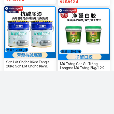
658.640 đ
Dán Gạch Đặc Biệt Keo Dán
Măng Polyme 25Kg Lớp Phủ
Đá Keo Dán Đá Keo Dán Đá
Chống Thấm Bùn Chống
Cẩm Thạch Keo Dán Kết Cấu
Thấm Lớp Phủ Chống Thấm
Khô Nhanh Keo Dán Đá Cẩm
Vật Liệu Chống Thấm Keo
Thạch
Chống Thấm Panthers Keo
Chống Thấm Polymer Chống
Thấm Panthers
Sơn Lót Chống Kiềm Fanglei
Mủ Trắng Cao Su Trắng
20Kg Sơn Lót Chống Kiềm
Longma Mủ Trắng 2Kg/12Kg
Chung Cho Tường Bên Trong
Gỗ Dán Gỗ Dán Chuyên Dụng
708.640 đ
11.200 đ
Và Bên Ngoài Sơn Lót Chống
Cao Su Trắng Thủ Công Cao
Kiềm Sơn Lót Chống Kiềm Sơn
Su Trắng Gỗ Dán Cao Su
Lót Chống Kiềm Sơn Lót
Trắng Keo Dán Nội Thất Cao
Tường Kín Sơn Lót Chống
Su Trắng Gốc Nước
Kiềm Tường Ngoài Sơn Lót
Chống Kiềm Tường Trong