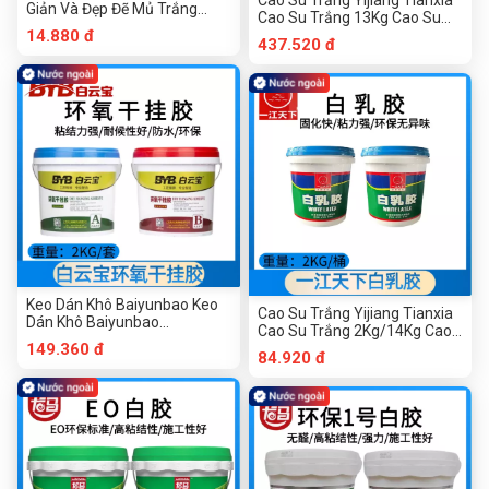
Cao Su Trắng Yijiang Tianxia
Giản Và Đẹp Đẽ Mủ Trắng
Cao Su Trắng 13Kg Cao Su
12Kg Băng Giấy Trắng Xây
Trắng Cao Su Gỗ Cao Su Đặc
14.880 đ
437.520 đ
Dựng Băng Lưới Cao Su Trắng
Biệt Cao Su Trắng Thủ Công
Thủ Công Cao Su Trắng Chế
Cao Su Trắng Gỗ Cao Su
Biến Gỗ Cao Su Trắng Cao Su
Trắng Cao Su Trắng Gốc Nước
Trắng Cao Su Trắng Cao Su
Cao Su Nội Thất
Nước Cao Su Nội Thất
Keo Dán Khô Baiyunbao Keo
Cao Su Trắng Yijiang Tianxia
Dán Khô Baiyunbao
Cao Su Trắng 2Kg/14Kg Cao
2Kg/8Kg/18Kg Keo
Su Trắng Chế Biến Gỗ Cao Su
149.360 đ
84.920 đ
AbBaiyunbao Keo Dán Đá
Chuyên Dụng Làm Bằng Tay
Epoxy Baiyunbao Keo Dán
Cao Su Trắng Chế Biến Gỗ
Khô AB Keo Dán Khô
Cao Su Trắng Cao Su Trắng
Cao Su Trắng Gốc Nước Cao
Su Nội Thất