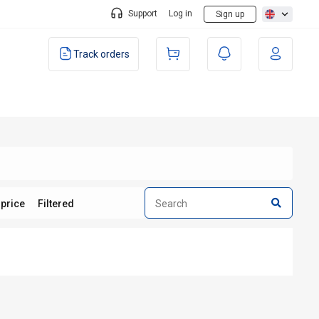
Support
Log in
Sign up
Track orders
 price
Filtered