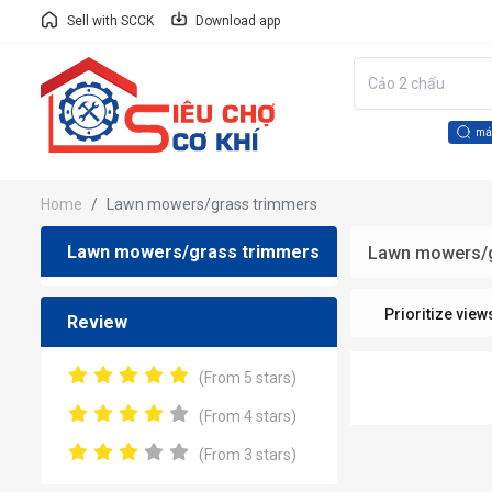
Sell with SCCK
Download app
má
Home
Lawn mowers/grass trimmers
Lawn mowers/grass trimmers
Lawn mowers/g
Prioritize view
Review
(From 5 stars)
(From 4 stars)
(From 3 stars)