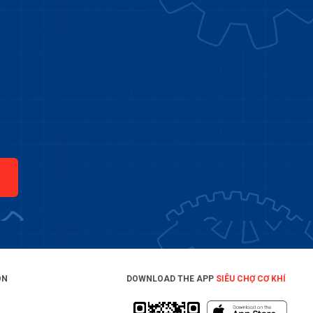
ON
DOWNLOAD THE APP
SIÊU CHỢ CƠ KHÍ