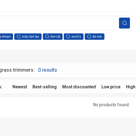
y khoan
máy cầm tay
kìm cắt
wynn's
đá mài
rass trimmers:
0 results
s:
Newest
Best-selling
Most discounted
Low price
High
No products found