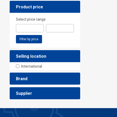
Product price
Select price range
Filter by price
Selling location
International
Brand
Supplier