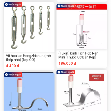
(Tuxin) Đinh Tích Hợp Ren
Vít hoa lan Hengzhishun (mở
Mini [Thuốc Cơ Bản Kép]
thép nhỏ) (loại CO)
186.000 đ
4.400 đ