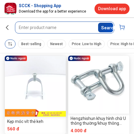
SCCK - Shopping App
Download app
Download the app for a better experience
Search
Best-selling
Newest
Price: Low to High
Price: High to
Hengzhishun khuy hình chữ U
Kẹp móc vít thẻ keh
thông thường/khuy thông
thường
560 đ
4.000 đ