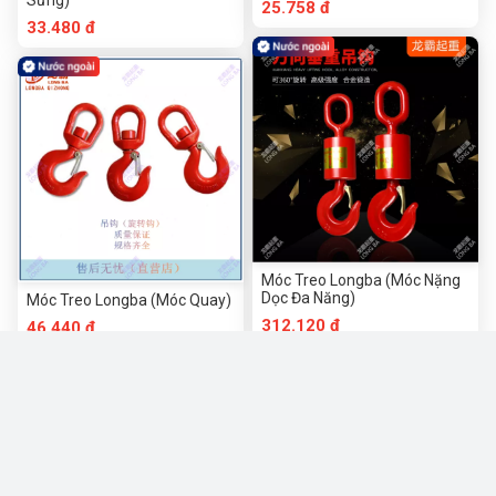
25.758 đ
33.480 đ
Móc Treo Longba (Móc Nặng
Dọc Đa Năng)
Móc Treo Longba (Móc Quay)
312.120 đ
46.440 đ