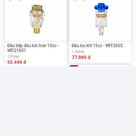
Đầu tiếp dầu bôi trơn 10cc -
Đầu lọc khí 15cc - WFF2602
WEQ1601
1.1k Sold
77.880 đ
137 Sold
55.440 đ
Đầu lọc khí có đồng hồ 15cc -
WFF3503
Đầu lọc khí mở rộng có đồng
534 Sold