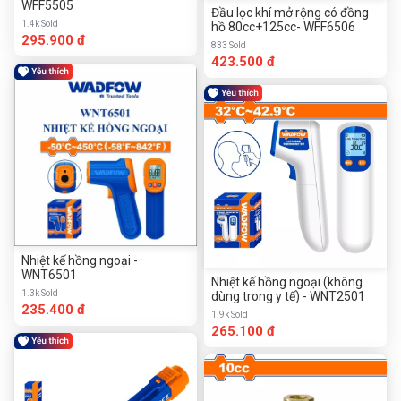
WFF5505
Đầu lọc khí mở rộng có đồng
1.4k Sold
hồ 80cc+125cc- WFF6506
295.900 đ
833 Sold
423.500 đ
Nhiệt kế hồng ngoại -
WNT6501
Nhiệt kế hồng ngoại (không
1.3k Sold
dùng trong y tế) - WNT2501
235.400 đ
1.9k Sold
265.100 đ