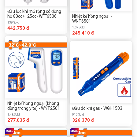
Đầu lọc khí mở rộng có đồng
hồ 80cc+125cc- WFF6506
Nhiệt kế hồng ngoại -
WNT6501
139 Sold
442.750 đ
1.3k Sold
245.410 đ
Nhiệt kế hồng ngoại (không
dùng trong y tế) - WNT2501
Đầu dò khí gas - WGH1503
1.4k Sold
913 Sold
277.035 đ
326.370 đ