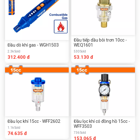
Đầu tiếp dầu bôi trơn 10cc -
Đầu dò khí gas - WGH1503
WEQ1601
2.3k Sold
530 Sold
312.400 đ
53.130 đ
Đầu lọc khí 15cc - WFF2602
Đầu lọc khí có đồng hồ 15cc -
WFF3503
1.1k Sold
74.635 đ
736 Sold
153.065 đ