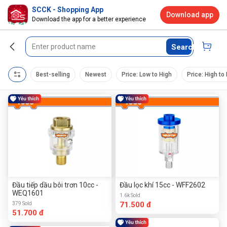
SCCK - Shopping App
Download app
Download the app for a better experience
Search
Best-selling
Newest
Price: Low to High
Price: High to
Đầu tiếp dầu bôi trơn 10cc -
Đầu lọc khí 15cc - WFF2602
WEQ1601
1.6k Sold
71.500 đ
379 Sold
51.700 đ