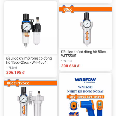
Đầu lọc khí có đồng hồ 80cc -
WFF5505
Đầu lọc khí mở rộng có đồng
1.2k Sold
hồ 15cc+25cc - WFF4504
308.660 đ
1.7k Sold
206.195 đ