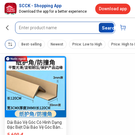
SCCK - Shopping App
Download app
Download the app for a better experience
Search
Best-selling
Newest
Price: Low to High
Price: High to
Dải Bảo Vệ Góc Có Hình Dạng
Đặc Biệt Dải Bảo Vệ Góc Bằng
Giấy Dày 3.0 Dải Bảo Vệ Góc
5.600 đ