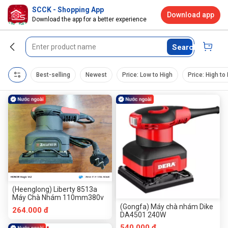
SCCK - Shopping App
Download app
Download the app for a better experience
Search
Best-selling
Newest
Price: Low to High
Price: High to
(Heenglong) Liberty 8513a
Máy Chà Nhám 110mm380v
(Gongfa) Máy chà nhám Dike
264.000 đ
DA4501 240W
540.000 đ