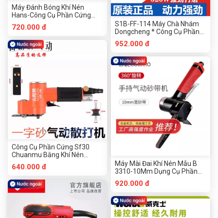
Máy Đánh Bóng Khí Nén
Hans-Công Cụ Phần Cứng
Chuanmu Không Thiên Vị
S1B-FF-114 Máy Chà Nhám
720.000 đ
Dongcheng * Công Cụ Phần
Cứng 234 Chuanmu
952.000 đ
Công Cụ Phần Cứng Sf30
Chuanmu Bằng Khí Nén
Shannai
Máy Mài Đai Khí Nén Mẫu B
640.000 đ
3310-10Mm Dụng Cụ Phần
Cứng Chuanmu
920.000 đ