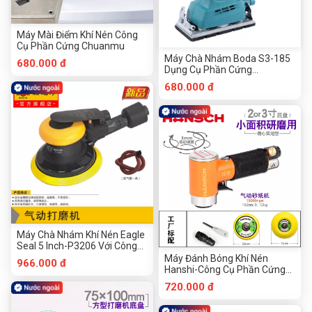
Máy Mài Điểm Khí Nén Công
Cụ Phần Cứng Chuanmu
Máy Chà Nhám Boda S3-185
680.000 đ
Dụng Cụ Phần Cứng
Chuanmu
680.000 đ
Máy Chà Nhám Khí Nén Eagle
Seal 5 Inch-P3206 Với Công
Cụ Phần Cứng Chuanmu Hút
Máy Đánh Bóng Khí Nén
966.000 đ
Bụi
Hanshi-Công Cụ Phần Cứng
Chuanmu Lập Dị
720.000 đ