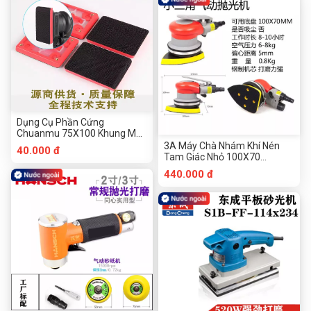
Dụng Cụ Phần Cứng
Chuanmu 75X100 Khung Máy
Chà Nhám Vuông Khí Nén
3A Máy Chà Nhám Khí Nén
40.000 đ
Tam Giác Nhỏ 100X70
Chuanmu Công Cụ Phần
440.000 đ
Cứng