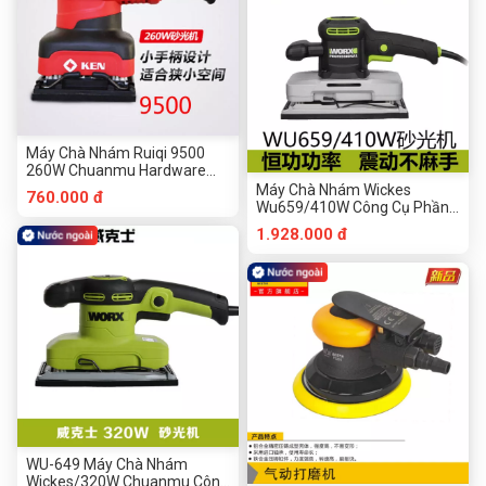
Máy Chà Nhám Ruiqi 9500
260W Chuanmu Hardware
Tools
Máy Chà Nhám Wickes
760.000 đ
Wu659/410W Công Cụ Phần
Cứng Chuanmu
1.928.000 đ
WU-649 Máy Chà Nhám
Wickes/320W Chuanmu Công