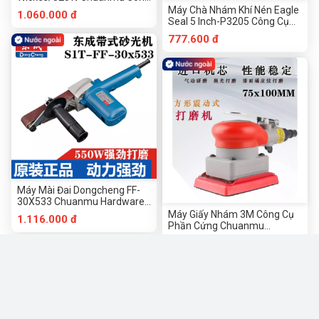
Cụ Phần Cứng
Máy Chà Nhám Khí Nén Eagle
1.060.000 đ
Seal 5 Inch-P3205 Công Cụ
Phần Cứng Chuanmu
777.600 đ
Máy Mài Đai Dongcheng FF-
30X533 Chuanmu Hardware
Tools
Máy Giấy Nhám 3M Công Cụ
1.116.000 đ
Phần Cứng Chuanmu
75X100Mm
316.000 đ