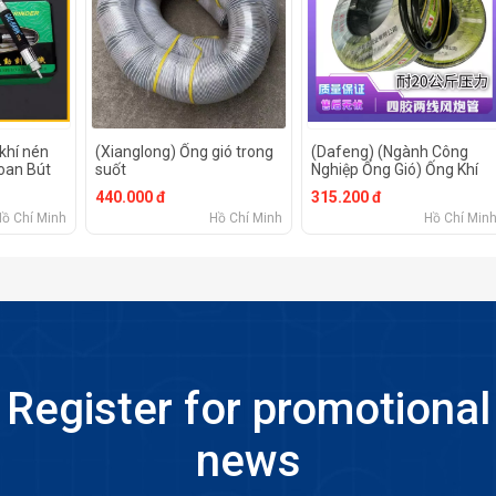
 khí nén
(Xianglong) Ống gió trong
(Dafeng) (Ngành Công
oan Bút
suốt
Nghiệp Ống Gió) Ống Khí
n CAL370A
Bên Màu Đen Và Màu
440.000 đ
315.200 đ
hắc và
Vàng
Hồ Chí Minh
Hồ Chí Minh
Hồ Chí Min
ông
Register for promotional
news