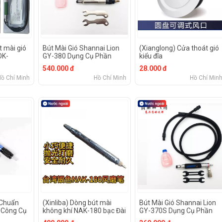
t mài gió
Bút Mài Gió Shannai Lion
(Xianglong) Cửa thoát gió
OK-
GY-380 Dụng Cụ Phần
kiểu đĩa
khí cầm
Cứng Chuanmu
540.000 đ
28.000 đ
ng Máy
Hồ Chí Minh
Hồ Chí Minh
Hồ Chí Min
khí Máy
h bóng
i đầu máy
g cụ có
c độ
 Chuẩn
(Xinliba) Dòng bút mài
Bút Mài Gió Shannai Lion
Công Cụ
không khí NAK-180 bạc Đài
GY-370S Dụng Cụ Phần
Loan Bộ dụng cụ đánh
Cứng Chuanmu