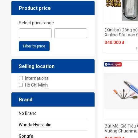
Product price
Select price range
(Xinliba) Dòng bú
Xinliba Đài Loan 
START Máy mài 
340.000 đ
tay Máy đánh bó
Filter by price
mài gió Máy mài 
mài gió Máy đán
trục trặc Máy mà
khắc sửa lốp Dụn
Selling location
thể điều chỉnh tố
International
Hồ Chí Minh
Brand
No Brand
Wanda Hydraulic
Bút Mài Gió Tiêu
Vuông Chuanmu 
Phần Cứng
Gongfa