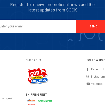
Register to receive promotional news and the
latest updates from SCCK
SEND
CHECKOUT
FOLLOW US 
Facebook
Instagram
Youtube
SHIPPING UNIT
tin người