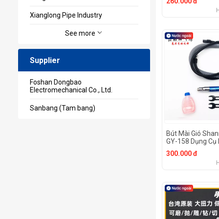
260.000 đ
Xianglong Pipe Industry
See more
Supplier
Foshan Dongbao
Electromechanical Co., Ltd.
Sanbang (Tam bang)
Bút Mài Gió Shan
GY-158 Dụng Cụ
Cứng Chuanmu
300.000 đ