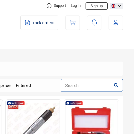
Support
Log in
Sign up
Track orders
 price
Filtered