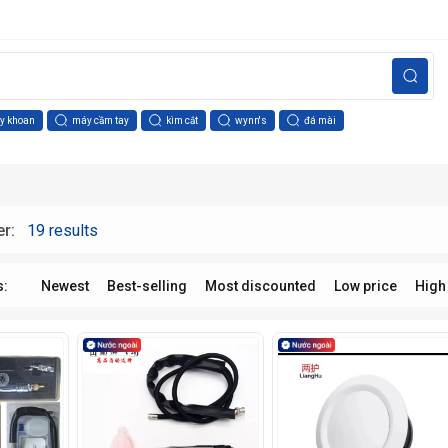
y khoan
máy cầm tay
kìm cắt
wynn's
đá mài
er:
19 results
s:
Newest
Best-selling
Most discounted
Low price
High