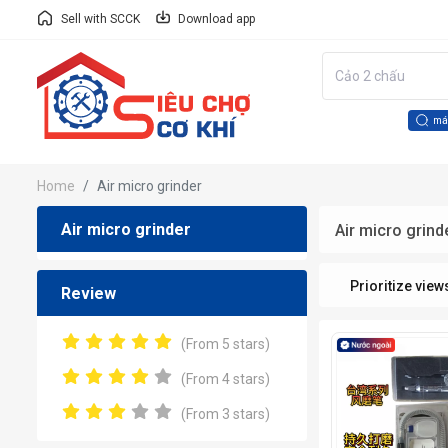
Sell with SCCK
Download app
má
Home
Air micro grinder
Air micro grinder
Air micro grind
Prioritize view
Review
(From 5 stars)
(From 4 stars)
(From 3 stars)