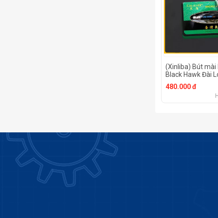
(Xinliba) Bút mài
Black Hawk Đài L
mài khắc khí né
480.000 đ
Máy đánh bóng k
đánh bóng cấp c
nghiệp