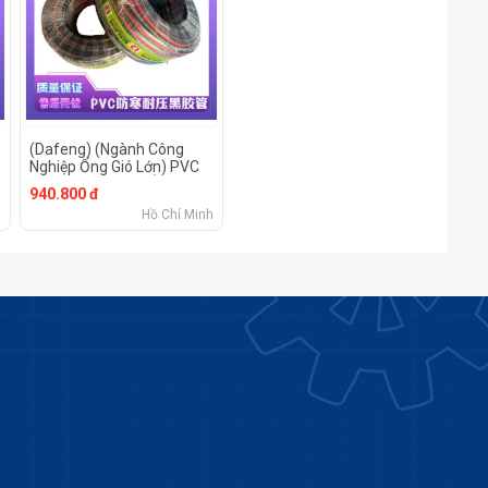
(Dafeng) (Ngành Công
Nghiệp Ống Gió Lớn) PVC
Chống Lạnh Chịu Áp Lực
940.800 đ
Ống Màu Đỏ Vinyl
h
Hồ Chí Minh