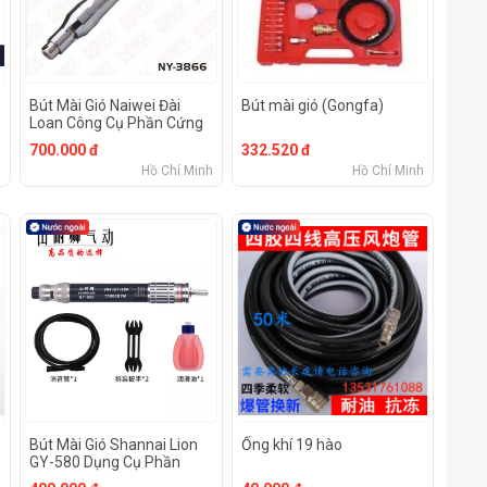
Bút Mài Gió Naiwei Đài
Bút mài gió (Gongfa)
Loan Công Cụ Phần Cứng
Chuanmu
700.000 đ
332.520 đ
h
Hồ Chí Minh
Hồ Chí Minh
Bút Mài Gió Shannai Lion
Ống khí 19 hào
GY-580 Dụng Cụ Phần
Cứng Chuanmu