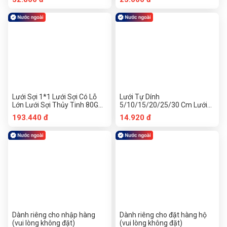
Đai Lưới Mối Nối Đai Lưới
Chống Nứt Đai Lưới Chống
Nứt Đai Lưới Chống Nứt Đai
Lưới Tự Dính
Lưới Sợi 1*1 Lưới Sợi Có Lỗ
Lưới Tự Dính
Lớn Lưới Sợi Thủy Tinh 80G
5/10/15/20/25/30 Cm Lưới
Lưới Sợi Thủy Tinh Lưới Nhũ
Tự Dính Đai Lưới Mối Nối Đai
193.440 đ
14.920 đ
Tương Nồi Vàng Lưới Treo
Lưới Chống Nứt Đai Lưới
Tường Ngoài Lưới Sợi Thủy
Chống Nứt Đai Lưới Tự Dính
Tinh Lưới Sợi Thủy Tinh Lưới
Sợi Thủy Tinh Lưới Chống Nứt
Tường
Dành riêng cho nhập hàng
Dành riêng cho đặt hàng hộ
(vui lòng không đặt)
(vui lòng không đặt)