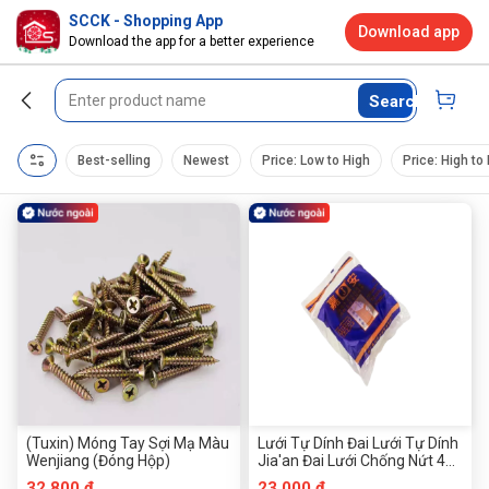
SCCK - Shopping App
Download app
Download the app for a better experience
Search
Best-selling
Newest
Price: Low to High
Price: High to
(Tuxin) Móng Tay Sợi Mạ Màu
Lưới Tự Dính Đai Lưới Tự Dính
Wenjiang (Đóng Hộp)
Jia'an Đai Lưới Chống Nứt 40
M/70 M Đai Lưới Chống Nứt
32.800 đ
23.000 đ