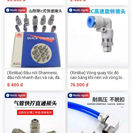
nhanh Đầu nối nhanh màu
trắng PV4pv8pv6pv10pv12
(Xinliba) Đầu nối Shanneisi,
(Xinliba) Vòng quay tốc độ
đầu nối nhanh đực và cái, đầu
cao bằng khí nén với vòng bi
nối loại C, đầu nối cắm nhanh,
khớp nối nhanh Vòng bi PL
8.400 đ
76.000 đ
đuôi dài 20sh ph/răng ngoài
cắm nhanh màu trắng khuỷu
20sm pm/răng trong 20sf
tay NRL4/6/8/10/12 khớp m5
pf/20sp pp
răng 1 điểm 2 điểm 3 điểm 4
điểm 4 răng