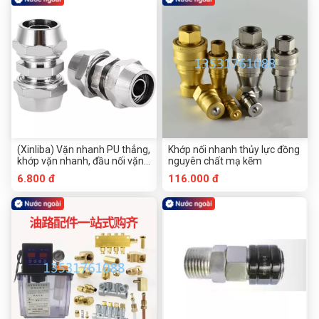
ống khí nén PU hai thông 4
cm 6 cm 8 cm 10 cm 12 cm
14 cm 16 cm pu
(Xinliba) Vặn nhanh PU thẳng,
Khớp nối nhanh thủy lực đồng
khớp vặn nhanh, đầu nối vặn
nguyên chất mạ kẽm
nhanh, đầu nối đai ốc ống khí
6.800 đ
116.000 đ
nén thẳng, đầu khóa, đầu
khóa, đầu khóa ống khí nén
PU hai thông hai thông mạ
niken, 4%, 6%, 10%, 12%, 14%,
16% pu