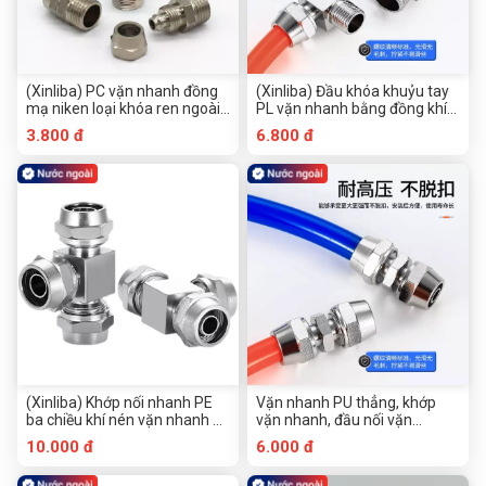
(Xinliba) PC vặn nhanh đồng
(Xinliba) Đầu khóa khuỷu tay
mạ niken loại khóa ren ngoài
PL vặn nhanh bằng đồng khí
trực tiếp 6-8-10-14-16-1-2-3-
nén PL8-02 đầu nối ống khí
3.800 đ
6.800 đ
4-4-ống dẫn khí
góc phải 1 điểm 2 điểm 3 điểm
4 điểm 6 điểm 8 điểm 10 điểm
12 điểm
(Xinliba) Khớp nối nhanh PE
Vặn nhanh PU thẳng, khớp
ba chiều khí nén vặn nhanh ba
vặn nhanh, đầu nối vặn
chiều tích cực loại T khóa ống
nhanh, đầu nối thẳng, đai ốc
10.000 đ
6.000 đ
khí nén mạ đồng niken 4% 6%
khí nén, kiểu khóa đai ốc khí
10% 12% 14% 16
nén loại đồng mạ niken, khóa