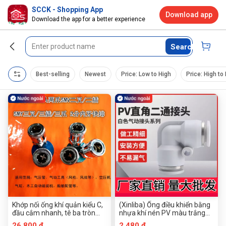
SCCK - Shopping App
Download app
Download the app for a better experience
Search
Best-selling
Newest
Price: Low to High
Price: High to
Khớp nối ống khí quản kiểu C,
(Xinliba) Ống điều khiển bằng
đầu cắm nhanh, tê ba tròn
nhựa khí nén PV màu trắng
SMY, chạc hai
góc phải thẳng thẳng cắm
26.800 đ
2.480 đ