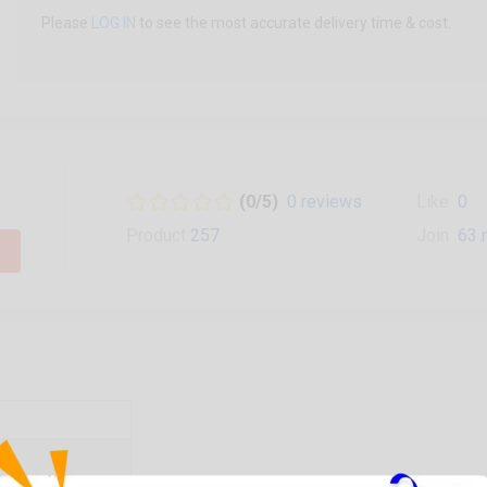
Please
LOG IN
to see the most accurate delivery time & cost.
(0/5)
0 reviews
Like
0
Product
257
Join
63 