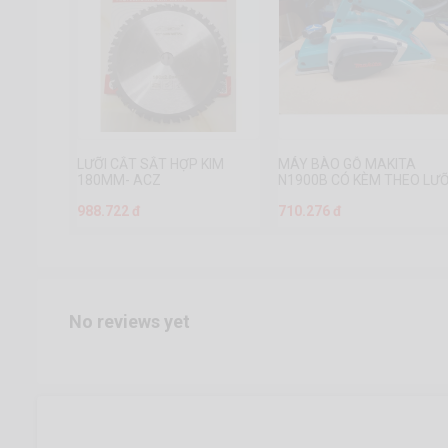
LƯỠI CẮT SẮT HỢP KIM
MÁY BÀO GỖ MAKITA
180MM- ACZ
N1900B CÓ KÈM THEO LƯỠ
988.722 đ
710.276 đ
No reviews yet