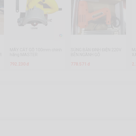
MÁY CẮT GỖ 100mm chính
SÚNG BẮN ĐINH ĐIỆN 220V
M
I
hãng MASTER
BÊN NGÀNH GỖ
X
792.230 đ
778.571 đ
2