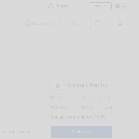
Support
Log in
Sign up
Track orders
Gia Dụng Hạp Tân
0/5
257
0
0 reviews
Product
Like
Genuine commitment 100%
u cách điện cách
Visit store