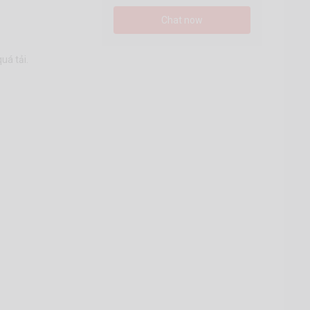
Chat now
uá tải.