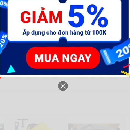
Đế sạc 12V Ingco [FCLI12071]
Phụ kiện 161sp cho máy
M
khoan mài khắc đánh bóng
mini đa năng
95.700 đ
363.000 đ
1