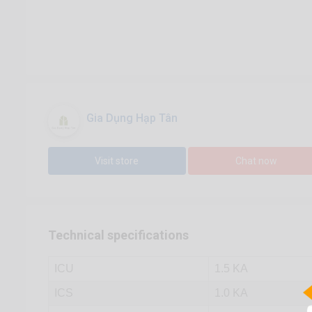
Gia Dụng Hạp Tân
Visit store
Chat now
Technical specifications
ICU
1.5 KA
ICS
1.0 KA