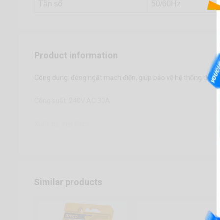
Tần số
50/60Hz
Product information
Công dụng: đóng ngắt mạch điện, giúp bảo vệ hệ thống điện c
Công suất: 240V AC 30A
Xuất xứ: Việt Nam
Similar products