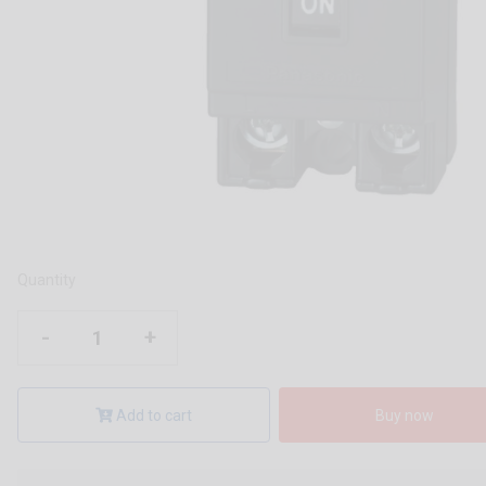
Quantity
-
+
Add to cart
Buy now