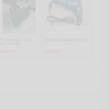
ÁY CÂN BẰNG 12 TIA
Máy khoan MAKITA DP2011
ANH -PIN LỚN
.244.832 đ
434.938 đ