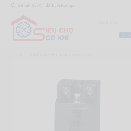
Sell with SCCK
Download app
má
Home
Mechanical & machine accessories