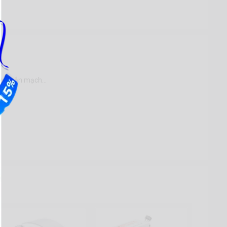
 áp, ngắn mạch…