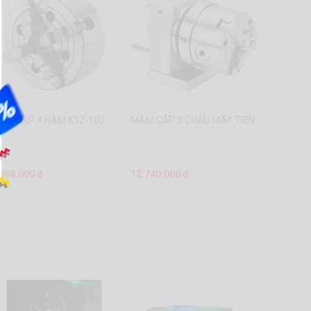
ÂM CẶP 4 HÀM K12-100
MÂM CẶP 3 CHẤU MÁY TIỆN
.898.000 đ
12.740.000 đ