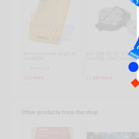
Bộ mũi khoan bê tông 8 chi
ĐẦU CHIA ĐỘ HV-10 INCH
tiết INGCO
(CHUYÊN DÙNG CHO MÁY
PHAY)
634.400 đ
236.400 đ
12.480.000 đ
Other products from the shop