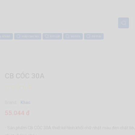
y khoan
máy cầm tay
kìm cắt
wynn's
đá mài
CB CÓC 30A
Brand:
Khác
55.044 đ
- Sản phẩm CB CÓC 30A thiết kế hình khối chữ nhật màu đen chất liệ