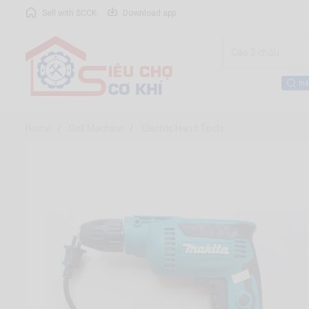
Sell with SCCK
Download app
má
Home
Drill Machine
Electric Hand Tools