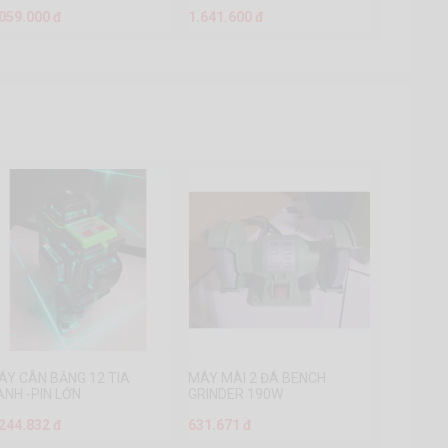
.059.000 đ
1.641.600 đ
ÁY CÂN BẰNG 12 TIA
MÁY MÀI 2 ĐÁ BENCH
ANH -PIN LỚN
GRINDER 190W
.244.832 đ
631.671 đ