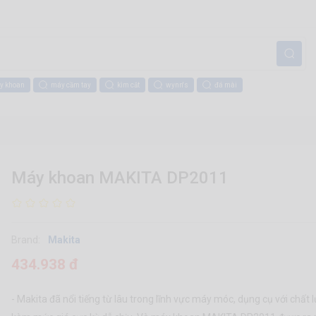
y khoan
máy cầm tay
kìm cắt
wynn's
đá mài
Máy khoan MAKITA DP2011
Brand:
Makita
434.938 đ
- Makita đã nổi tiếng từ lâu trong lĩnh vực máy móc, dụng cụ với chất l