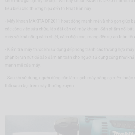
kèm mức giá cực kỳ dễ chịu. Và máy khoan MAKITA DP2011 được ra mắ
tiêu biểu cho thương hiệu đến từ Nhật Bản này.
- Máy khoan MAKITA DP2011 hoạt động mạnh mẽ và nhỏ gọn giúp bạ
các công việc sửa chữa, lắp đặt cần có máy khoan. Sản phẩm nổi bật vớ
máy với khả năng cách nhiệt, cách điện cao, mang đến sự an toàn tối
- Kiểm tra máy trước khi sử dụng để phòng tránh các trường hợp máy 
phận bị rạn nứt để bảo đảm an toàn cho người sử dụng cũng như kh
mạnh mẽ của máy.
- Sau khi sử dụng, người dùng cần làm sạch máy bằng cọ mềm hoặc d
thổi sạch bụi trên máy thường xuyên.