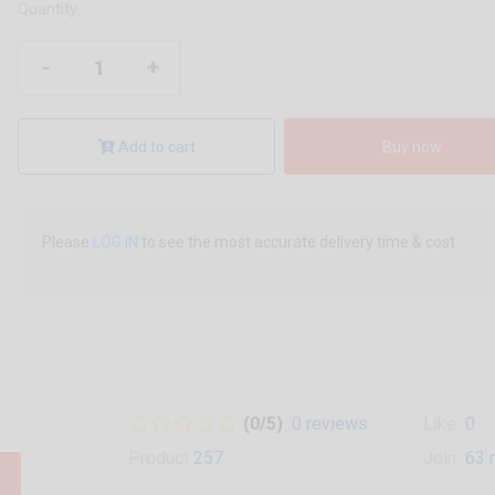
Quantity
-
+
Add to cart
Buy now
Please
LOG IN
to see the most accurate delivery time & cost.
(0/5)
0 reviews
Like
0
Product
257
Join
63 