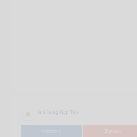
Gia Dụng Hạp Tân
Visit store
Chat now