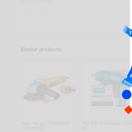
Xuất xứ: Malaysia
Bảo hành: 3 tháng
Similar products
Máy mài góc 710W INGCO
Máy Siết vít dùng pin Lithi
100mm (4")
4V