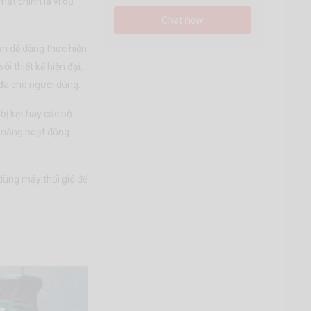
t chính là ví dụ
Chat now
n dễ dàng thực hiện
i thiết kế hiện đại,
 đa cho người dùng.
bị kẹt hay các bộ
ả năng hoạt động
ùng máy thổi gió để