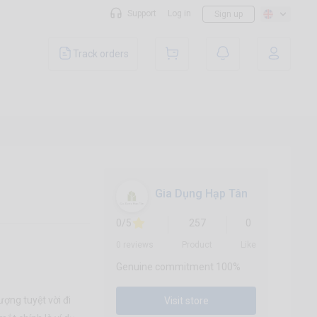
Support
Log in
Sign up
Track orders
Gia Dụng Hạp Tân
0/5
257
0
0 reviews
Product
Like
Genuine commitment 100%
ượng tuyệt vời đi
Visit store