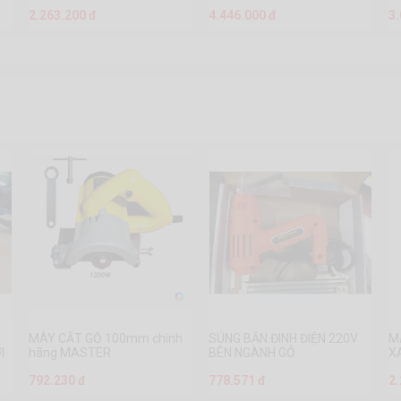
2.263.200 đ
4.446.000 đ
3
MÁY CẮT GỖ 100mm chính
SÚNG BẮN ĐINH ĐIỆN 220V
M
I
hãng MASTER
BÊN NGÀNH GỖ
X
792.230 đ
778.571 đ
2