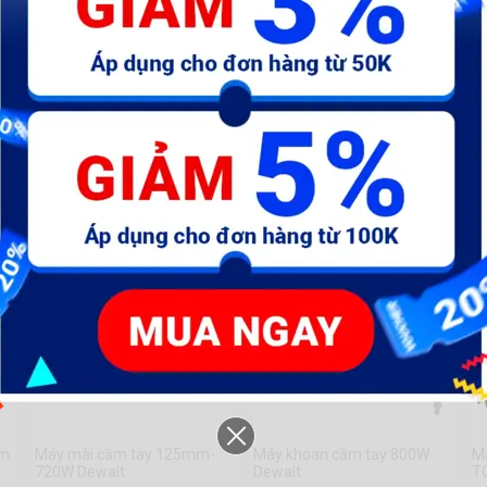
See more
um
Máy mài cầm tay 125mm-
Máy khoan cầm tay 800W
M
720W Dewalt
Dewalt
T