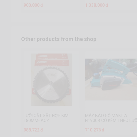
900.000 đ
1.338.000 đ
Other products from the shop
LƯỠI CẮT SẮT HỢP KIM
MÁY BÀO GỖ MAKITA
180MM- ACZ
N1900B CÓ KÈM THEO LƯỠ
988.722 đ
710.276 đ