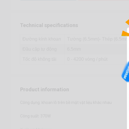
Technical specifications
Đường kính khoan
Tường (6.5mm)- Thép (6.5mm)
Đầu cặp tự động
6.5mm
Tốc độ không tải
0 - 4200 vòng / phút
Product information
Công dụng: khoan lỗ trên bề mặt vật liệu khác nhau
Công suất: 370W