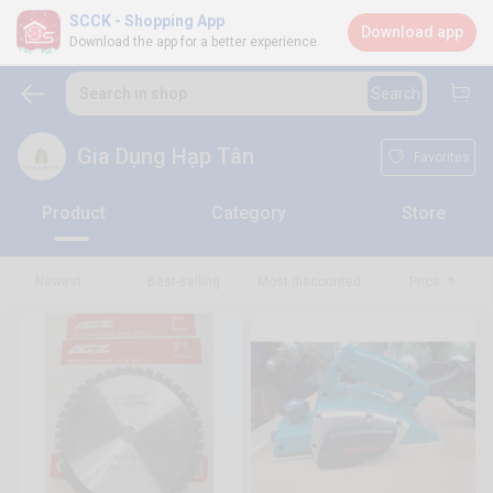
SCCK - Shopping App
Download app
Download the app for a better experience
Search in shop
Search
Gia Dụng Hạp Tân
Favorites
Product
Category
Store
Newest
Best-selling
Most discounted
Price