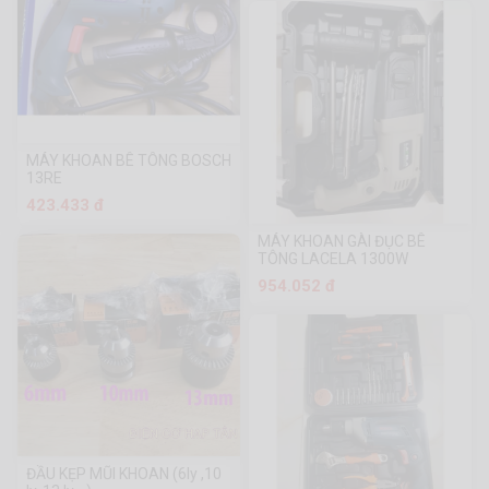
MÁY KHOAN BÊ TÔNG BOSCH
13RE
423.433 đ
MÁY KHOAN GÀI ĐỤC BÊ
TÔNG LACELA 1300W
954.052 đ
ĐẦU KẸP MŨI KHOAN (6ly ,10