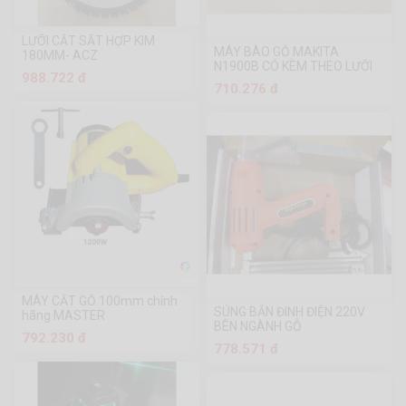
LƯỠI CẮT SẮT HỢP KIM
MÁY BÀO GỖ MAKITA
180MM- ACZ
N1900B CÓ KÈM THEO LƯỠI
988.722 đ
710.276 đ
MÁY CẮT GỖ 100mm chính
SÚNG BẮN ĐINH ĐIỆN 220V
hãng MASTER
BÊN NGÀNH GỖ
792.230 đ
778.571 đ