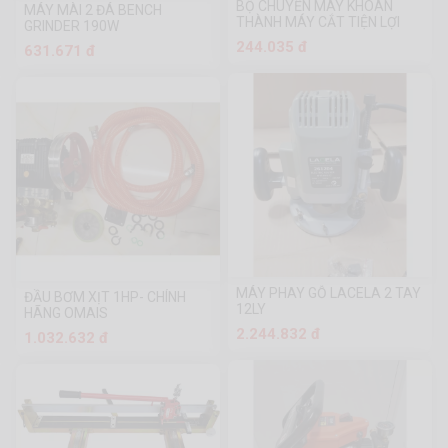
BỘ CHUYỂN MÁY KHOAN
MÁY MÀI 2 ĐÁ BENCH
THÀNH MÁY CẮT TIỆN LỢI
GRINDER 190W
244.035 đ
631.671 đ
MÁY PHAY GỖ LACELA 2 TAY
ĐẦU BƠM XỊT 1HP- CHÍNH
12LY
HÃNG OMAIS
2.244.832 đ
1.032.632 đ