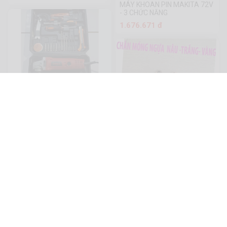
MÁY KHOAN PIN MAKITA 72V
- 3 CHỨC NĂNG
1.676.671 đ
BỘ MÁY MÀI OSAKA 800W
855.842 đ
CHẶN CỬA MÓNG NGỰA CAO
CẤP NÂU – TRẮNG - VÀNG
94.382 đ