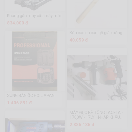
Khung gắn máy cắt, máy mài
834.000 đ
Búa cao su cán gỗ giá xưởng
40.059 đ
SÚNG BẮN ỐC HƠI JAPAN
1.406.891 đ
MÁY ĐỤC BÊ TÔNG LACELA -
1700W - 17LY –NHẬP KHẨU
THÁI LAND
2.385.135 đ