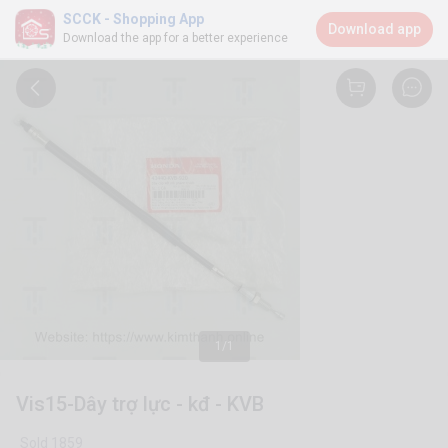
SCCK - Shopping App
Download app
Download the app for a better experience
1/1
Vis15-Dây trợ lực - kđ - KVB
Sold 1859