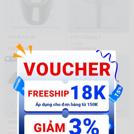
Gran-Bụng nâu
PCX17-Chẳng 3
1.9k Sold
1.9k Sold
248.000 đ
1.539.000 đ
SH300-Lọc gió VN
AB-Cao su nồi trước TL
2k Sold
1.4k Sold
341.000 đ