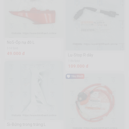
No5-Ốp nạ đô L
514 Sold
49.000 đ
Lu-Stop R dây
1.8k Sold
109.000 đ
Si-Bững trong trắng L