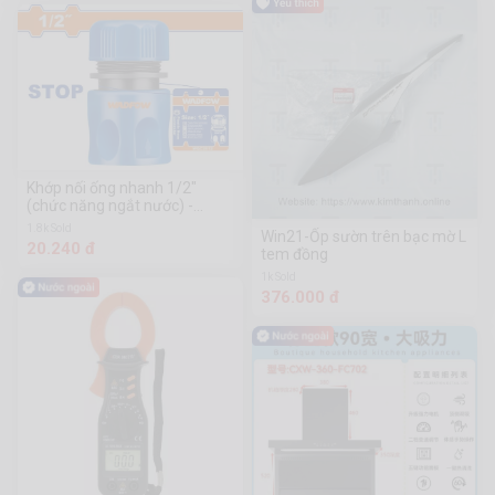
Khớp nối ống nhanh 1/2"
(chức năng ngắt nước) -
WQC2E12
1.8k Sold
Win21-Ốp sườn trên bạc mờ L
20.240 đ
tem đồng
1k Sold
376.000 đ