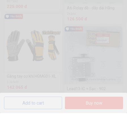
887 Sold
225.000 đ
Ati-Relay đề - dây dài Hãng
2k Sold
126.500 đ
Găng tay cơ khí HGMG01-XL
2.3k Sold
142.065 đ
Lead13-IC + Sạc - 902
27 Sold
3.739.000 đ
Add to cart
Buy now