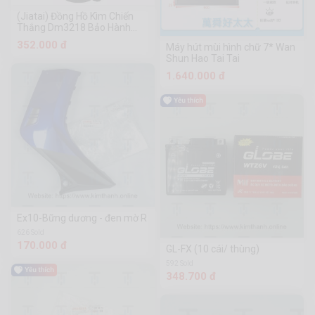
(Jiatai) Đồng Hồ Kìm Chiến
Thắng Dm3218 Bảo Hành
Không Hoàn Lại
352.000 đ
Máy hút mùi hình chữ 7* Wan
Shun Hao Tai Tai
1.640.000 đ
Ex10-Bững dương - đen mờ R
626 Sold
170.000 đ
GL-FX (10 cái/ thùng)
592 Sold
348.700 đ