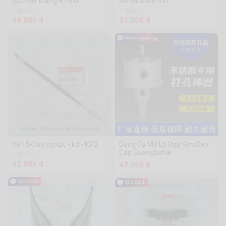
@J-Tay thắng R - đĩa
AB-Ắc bánh lớn
1.7k Sold
1.9k Sold
68.000 đ
31.000 đ
Vis15-Dây trợ lực - kđ - KVB
Dụng Cụ Mở Lỗ Hợp Kim Cao
Cấp Guangbohai
1.9k Sold
92.000 đ
47.200 đ