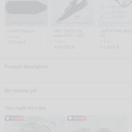
Lead13-Bas pô
Mới - Var22-Ốp
JuFi14-Viền đồn
sườn VN R - CBS
đô
2.4k Sold
73.000 đ
2.4k Sold
2.4k Sold
690.000 đ
61.000 đ
Product description
No reviews yet
You might also like