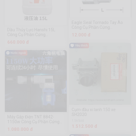
Eagle Seal Tornado Tay Áo
Công Cụ Phần Cứng
Dầu Thủy Lực Hanshi 15L
Chuanmu
Công Cụ Phần Cứng
12.000 đ
Chuanmu
660.000 đ
Cụm đầu xi lanh 150 xe
SH2020
Máy Gắp Điện TNT 8842-
1.5k Sold
1150w Công Cụ Phần Cứng
1.512.500 đ
Chuanmu
1.080.000 đ