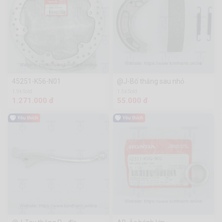
45251-K56-N01
@J-Bố thắng sau nhỏ
1.9k Sold
1.5k Sold
1.271.000 đ
55.000 đ