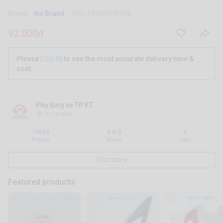
Brand:
No Brand
SKU 43440KVB920
92.000đ
Please
LOG IN
to see the most accurate delivery time &
cost.
Phụ tùng xe TP KT
Hồ Chí Minh
13043
4.4/5
6
|
|
Product
Review
Likes
Visit store
Featured products