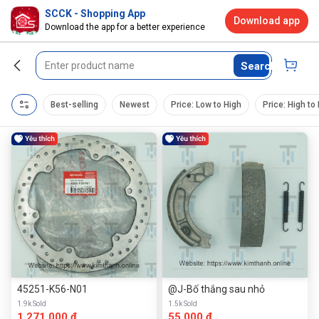
SCCK - Shopping App
Download app
Download the app for a better experience
Search
Best-selling
Newest
Price: Low to High
Price: High to
45251-K56-N01
@J-Bố thắng sau nhỏ
1.9k Sold
1.5k Sold
1.271.000 đ
55.000 đ