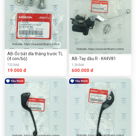
AB-Ốc bắt dĩa thắng trước TL
(4 con/bộ)
AB-Tay dầu R - K44V81
725 Sold
1.3k Sold
19.000 đ
600.000 đ