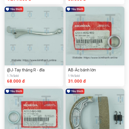
@J-Tay thắng R - đĩa
AB-Ắc bánh lớn
1.7k Sold
1.9k Sold
68.000 đ
31.000 đ