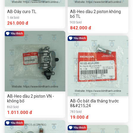
AB-Dây curo TL
AB-Heo dầu 2 piston không
bố TL
1.6k Sold
261.000 đ
903 Sold
842.000 đ
AB-Heo dầu 2 piston VN -
không bố
AB-Ốc bắt dĩa thắng trước
8&#215;24
863 Sold
1.011.000 đ
783 Sold
19.000 đ