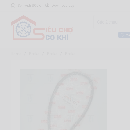
Sell with SCCK
Download app
má
Home
Brake
Brake
Brake