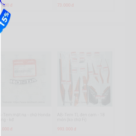
5.000 đ
73.000 đ
B-Tem mặt nạ - chữ Honda
AB-Tem TL đen cam - 18
ng - kđ
món (ko chữ Fi)
3.000 đ
993.000 đ