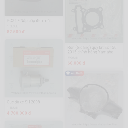
PCX17-Nắp cốp đen mờ L
1.6k Sold
82.500 đ
Ron (Gioăng) quy lát Ex 150
2015 chính hãng Yamaha
690 Sold
68.000 đ
Cục đề xe SH 2008
1.1k Sold
4.780.000 đ