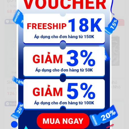
@J-Tay thắng R - đĩa
AB-Ắc bánh lớn
1.7k Sold
1.9k Sold
68.000 đ
31.000 đ
SH10-Tay thắng R VN
(Jiatai) Chint Jzx Chân Nhỏ
Có Đèn Rơ Le Trung Gian Nhỏ
2.4k Sold
126.500 đ
6.000 đ