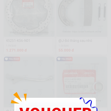
45251-K56-N01
@J-Bố thắng sau nhỏ
1.9k Sold
1.5k Sold
1.271.000 đ
55.000 đ