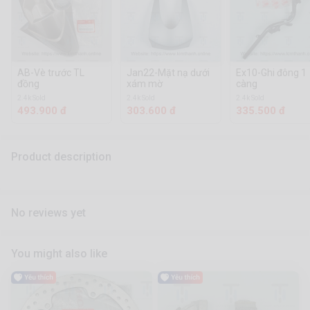
AB-Vè trước TL
Jan22-Mặt nạ dưới
Ex10-Ghi đông 1
đồng
xám mờ
càng
2.4k Sold
2.4k Sold
2.4k Sold
493.900 đ
303.600 đ
335.500 đ
Product description
No reviews yet
You might also like