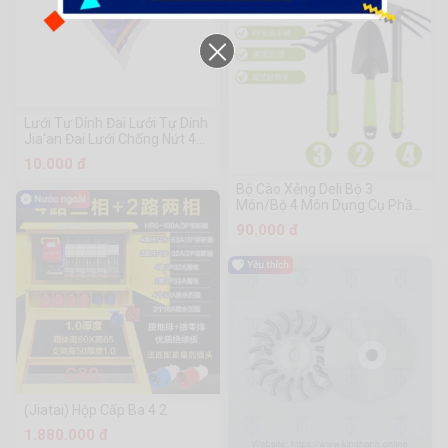
Lưới Tự Dính Đai Lưới Tự Dính
Jia'an Đai Lưới Chống Nứt 40
M/70 M Đai Lưới Chống Nứt
10.000 đ
Đai Lưới Mối Nối Đai Lưới
Chống Nứt Đai Lưới Chống
Bộ Cào Xẻng Deli Bộ 3
Nứt Đai Lưới Chống Nứt Đai
Món/Bộ 4 Món Dụng Cụ Phần
Lưới Tự Dính
Cứng Chuanmu
90.000 đ
(Jiatai) Hộp Cấp Ba 4 2
1.880.000 đ