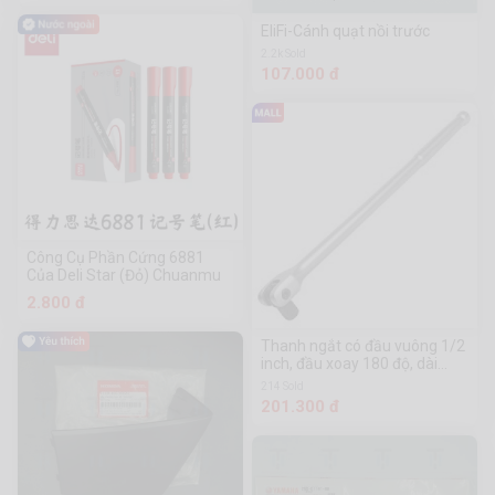
EliFi-Cánh quạt nồi trước
2.2k Sold
107.000 đ
Công Cụ Phần Cứng 6881
Của Deli Star (Đỏ) Chuanmu
2.800 đ
Thanh ngắt có đầu vuông 1/2
inch, đầu xoay 180 độ, dài
380mm Workpro - WP275019
214 Sold
201.300 đ