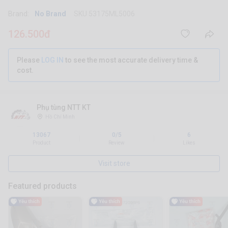
Brand:
No Brand
SKU 53175ML5006
126.500đ
Please
LOG IN
to see the most accurate delivery time &
cost.
Phụ tùng NTT KT
Hồ Chí Minh
13067
0/5
6
|
|
Product
Review
Likes
Visit store
Featured products