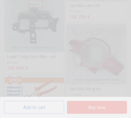
Jan-Đầu xám chì
115 Sold
139.700 đ
Lead17-Hộp bình điện - sắt
856 Sold
255.000 đ
Jan-Đầu hồng lợt
1.1k Sold
134.000 đ
Add to cart
Buy now