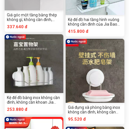
Giá góc một tầng bằng thép
không gỉ, không cần đinh,
Kệ để đồ hai tầng hình vuông
không cần khoan của Jia Bao
không cần đinh của Jia Bao
337.640 đ
263005
415.800 đ
Kệ để đồ bằng inox không cần
đinh, không cần khoan Jia
Bao 260020
Giá đựng xà phòng bằng inox
253.880 đ
không cần đinh, không cần
khoan của Jiabao
95.520 đ