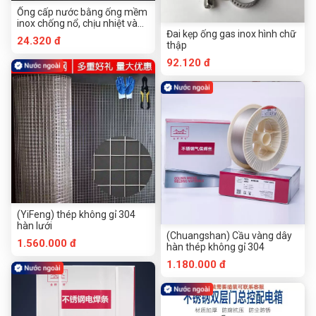
Ống cấp nước bằng ống mềm
inox chống nổ, chịu nhiệt và
Đai kẹp ống gas inox hình chữ
chịu áp lực
24.320 đ
thập
92.120 đ
(YiFeng) thép không gỉ 304
hàn lưới
(Chuangshan) Cầu vàng dây
1.560.000 đ
hàn thép không gỉ 304
1.180.000 đ