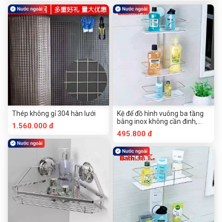
Thép không gỉ 304 hàn lưới
Kệ để đồ hình vuông ba tầng
bằng inox không cần đinh,
1.560.000 đ
không cần khoan của Jiabao
495.800 đ