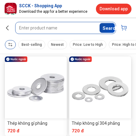
SCCK - Shopping App
Download app
Download the app for a better experience
Search
Best-selling
Newest
Price: Low to High
Price: High to
Thép không gỉ phẳng
Thép không gỉ 304 phẳng
720 đ
720 đ