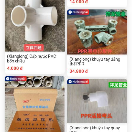
14.000 đ
(Xianglong) Cấp nước PVC
(Xianglong) khuỷu tay đẳng
bốn chiều
thế PPR
4.000 đ
34.800 đ
(Xianglong) khuỷu tay quay