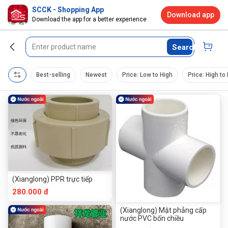
SCCK - Shopping App
Download app
Download the app for a better experience
Search
Best-selling
Newest
Price: Low to High
Price: High to
(Xianglong) PPR trực tiếp
280.000 đ
(Xianglong) Mặt phẳng cấp
nước PVC bốn chiều