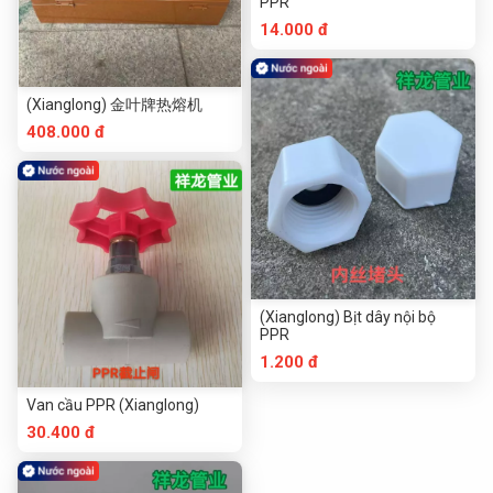
PPR
14.000 đ
(Xianglong) 金叶牌热熔机
408.000 đ
(Xianglong) Bịt dây nội bộ
PPR
1.200 đ
Van cầu PPR (Xianglong)
30.400 đ