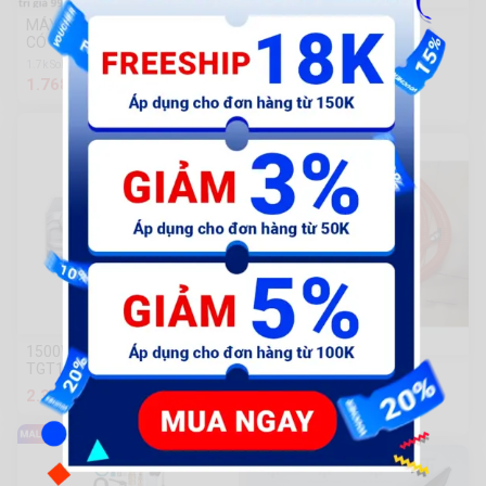
MÁY RỬA XE ZUKUI 2400W
(Hot)Máy rửa xe ZUKUI
CÓ CHỈNH ÁP LỰC
S3,S2,S1 2000w
1.7k Sold
1.8k Sold
1.768.000 đ
1.958.000 đ
1.800.000đ
1500W Máy xịt rửa xe Total
TGT11236
ĐẦU BƠM XỊT 1HP- CHÍNH
HÃNG OMAIS
2.393.820 đ
1.032.632 đ