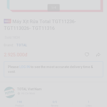
1/4
Máy Xịt Rửa Total TGT11236-
TGT113026- TGT11316
Sold 1834
Brand:
TOTAL
2.925.000đ
Please
LOG IN
to see the most accurate delivery time &
cost.
TOTAL Viet Nam
Hồ Chí Minh
198
0/5
1
|
|
Product
Review
Likes