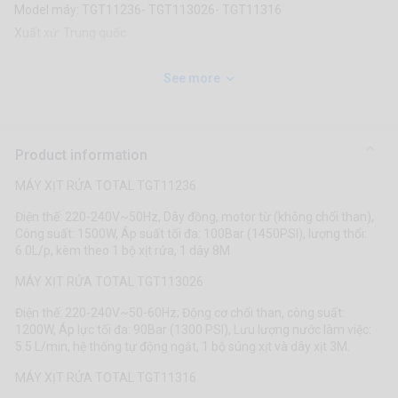
Model máy: TGT11236- TGT113026- TGT11316
Xuất xứ: Trung quốc
See more
Product information
MÁY XỊT RỬA TOTAL TGT11236
Điện thế: 220-240V~50Hz, Dây đồng, motor từ (không chổi than),
Công suất: 1500W, Áp suất tối đa: 100Bar (1450PSI), lượng thổi:
6.0L/p, kèm theo 1 bộ xịt rửa, 1 dây 8M
MÁY XỊT RỬA TOTAL TGT113026
Điện thế: 220-240V~50-60Hz; Động cơ chổi than, công suất:
1200W, Áp lực tối đa: 90Bar (1300 PSI), Lưu lượng nước làm việc:
5.5 L/min, hệ thống tự động ngắt, 1 bộ súng xịt và dây xịt 3M.
MÁY XỊT RỬA TOTAL TGT11316