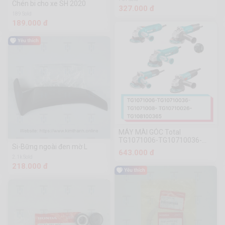
Chén bi cho xe SH 2020
327.000 đ
189 Sold
189.000 đ
MÁY MÀI GÓC Total
TG1071006-TG10710036-
Si-Bững ngoài đen mờ L
TG1071008- TG10710026-
643.000 đ
TG108100365
2.1k Sold
218.000 đ