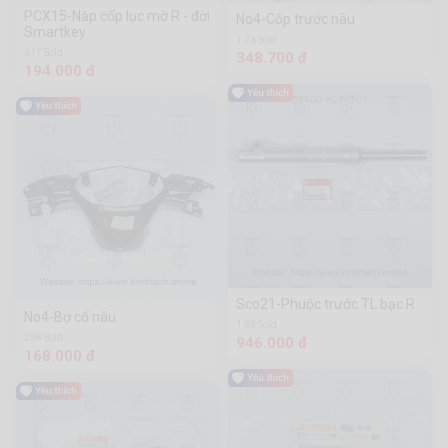
PCX15-Nắp cốp lục mờ R - đời
No4-Cốp trước nâu
Smartkey
1.7k Sold
617 Sold
348.700 đ
194.000 đ
Sco21-Phuộc trước TL bạc R
No4-Bợ cổ nâu
1.8k Sold
298 Sold
946.000 đ
168.000 đ