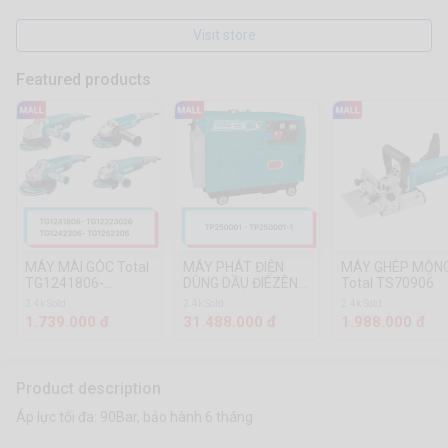
Visit store
Featured products
MÁY MÀI GÓC Total
MÁY PHÁT ĐIỆN
MÁY GHÉP MỘN
TG1241806-
DÙNG DẦU ĐIÊZÊN
Total TS70906
TG12223026-
BH 12THÁNG Total
2.4k Sold
2.4k Sold
2.4k Sold
TG1242306-
TP250001 -
1.739.000 đ
31.488.000 đ
1.988.000 đ
TG1252306
TP250001-1
Product description
Áp lực tối đa: 90Bar, bảo hành 6 tháng