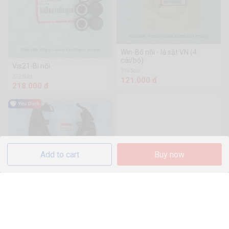
Win-Bố nồi - lá sắt VN (4
cái/bộ)
Vis21-Bi nồi
396 Sold
372 Sold
121.000 đ
218.000 đ
Add to cart
Buy now
SH22-Gon quy lát TL
1.4k Sold
201.000 đ
SH13-Cốp dưới nâu - đời SK
1.7k Sold