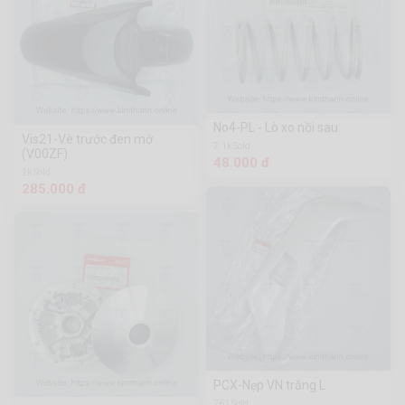
No4-PL - Lò xo nồi sau
Vis21-Vè trước đen mờ
2.1k Sold
(V00ZF)
48.000 đ
2k Sold
285.000 đ
PCX-Nẹp VN trắng L
761 Sold