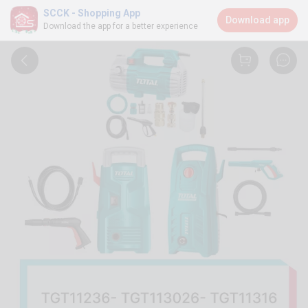
SCCK - Shopping App
Download app
Download the app for a better experience