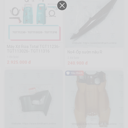
Máy Xịt Rửa Total TGT11236-
TGT113026- TGT11316
No4-Ốp sườn nâu R
1.8k Sold
2.4k Sold
2.925.000 đ
240.900 đ