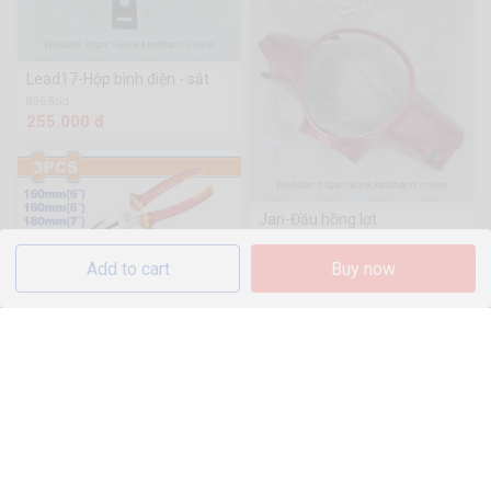
Lead17-Hộp bình điện - sắt
856 Sold
255.000 đ
Jan-Đầu hồng lợt
1.1k Sold
134.000 đ
Add to cart
Buy now
Bộ 3 kềm cách điện -
WPS0633
2.3k Sold
364.320 đ