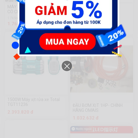
MÁY RỬA XE ZUKUI 2400W
(Hot)Máy rửa xe ZUKUI
CÓ CHỈNH ÁP LỰC
S3,S2,S1 2000w
1.7k Sold
1.8k Sold
1.768.000 đ
1.958.000 đ
1.800.000đ
1500W Máy xịt rửa xe Total
TGT11236
ĐẦU BƠM XỊT 1HP- CHÍNH
HÃNG OMAIS
2.393.820 đ
1.032.632 đ