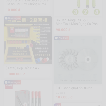
Lưới Tự Dính Đai Lưới Tự Dính
Jia'an Đai Lưới Chống Nứt 40
M/70 M Đai Lưới Chống Nứt
10.000 đ
Đai Lưới Mối Nối Đai Lưới
Chống Nứt Đai Lưới Chống
Nứt Đai Lưới Chống Nứt Đai
Bộ Cào Xẻng Deli Bộ 3
Lưới Tự Dính
Món/Bộ 4 Món Dụng Cụ Phần
Cứng Chuanmu
90.000 đ
(Jiatai) Hộp Cấp Ba 4 2
1.880.000 đ
EliFi-Cánh quạt nồi trước
2.2k Sold
107.000 đ