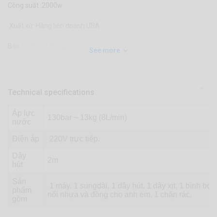
Công suất :2000w
Xuất xứ: Hàng liên doanh USA
Bảo hành: 12 tháng
See more
Technical specifications
Áp lực
130bar ~ 13kg (8L/min)
nước
Điện áp
220V trực tiếp.
Dây
2m
hút
Sản
1 máy, 1 sungdài, 1 dây hút, 1 dây xịt, 1 bình bọt,
phẩm
nối nhựa và đồng cho anh em, 1 chặn rác.
gồm