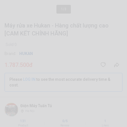
1/3
Máy rửa xe Hukan - Hàng chất lượng cao
[CAM KẾT CHÍNH HÃNG]
Sold 0
Brand:
HUKAN
1.787.500đ
Please
LOG IN
to see the most accurate delivery time &
cost.
Điện Máy Tuấn Tú
Hà Nội
131
0/5
1
|
|
Product
Review
Likes