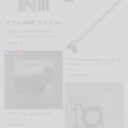
Công Cụ Phần Cứng 6881
Của Deli Star (Đỏ) Chuanmu
2.800 đ
Thanh ngắt có đầu vuông 1/2
inch, đầu xoay 180 độ, dài
380mm Workpro - WP275019
214 Sold
201.300 đ
PCX17-Nắp cốp đen mờ L
1.6k Sold
82.500 đ