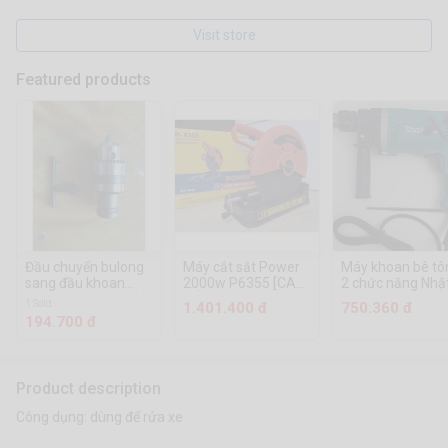
Visit store
Featured products
Đầu chuyển bulong
Máy cắt sắt Power
Máy khoan bê tô
sang đầu khoan
2000w P6355 [CAM
2 chức năng Nhậ
10mm - S [CAM KẾT
KẾT CHÍNH HÃNG]
Bản 1630 - Máy
1 Sold
1.401.400 đ
750.360 đ
CHÍNH HÃNG]
khoan búa tầm
194.700 đ
trung 910W - 10
Dây đồng chịu nh
độ cao
Product description
Công dụng: dùng để rửa xe