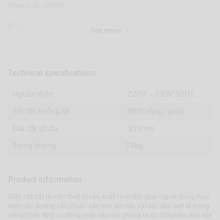
Công suất: 2000W
Bảo hành: 6 tháng
See more
Technical specifications
Nguồn điện
220V – 230V 50Hz
Tốc độ không tải
3800 vòng / phút
Đĩa cắt tối đa
355mm
Trọng lượng
14kg
Product information
Máy cắt sắt là một thiết bị sản xuất ra nhằm giúp người dùng thực
hiện các đường cắt chuẩn xác hơn lên các vật liệu đặc biệt là trong
công trình. Nhờ có dòng máy này mà chúng ta có thể phân chia vật