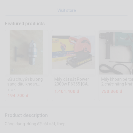
Visit store
Featured products
Đầu chuyển bulong
Máy cắt sắt Power
Máy khoan bê tô
sang đầu khoan
2000w P6355 [CAM
2 chức năng Nhậ
10mm - S [CAM KẾT
KẾT CHÍNH HÃNG]
Bản 1630 - Máy
1 Sold
1.401.400 đ
750.360 đ
CHÍNH HÃNG]
khoan búa tầm
194.700 đ
trung 910W - 10
Dây đồng chịu nh
độ cao
Product description
Công dụng: dùng để cắt sắt, thép,...