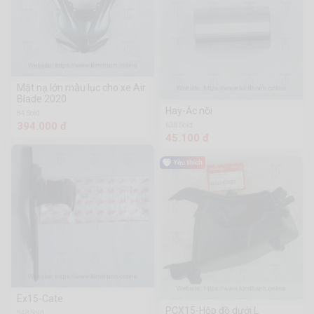
Mặt nạ lớn màu lục cho xe Air
Blade 2020
Hay-Ắc nồi
84 Sold
394.000 đ
638 Sold
45.100 đ
Ex15-Cate
PCX15-Hộp đồ dưới L
948 Sold