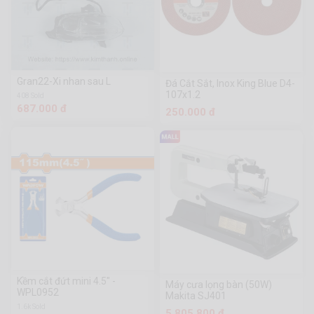
Gran22-Xi nhan sau L
Đá Cắt Sắt, Inox King Blue D4-
107x1.2
408 Sold
687.000 đ
250.000 đ
Kềm cắt đứt mini 4.5" -
Máy cưa lọng bàn (50W)
WPL0952
Makita SJ401
1.6k Sold
5.805.800 đ