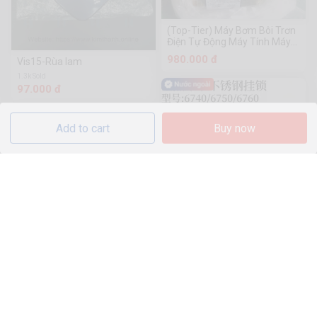
(Top-Tier) Máy Bơm Bôi Trơn
Điện Tự Động Máy Tính Máy
Bơm Dầu Khắc Tinh Xảo
980.000 đ
Vis15-Rùa lam
1.3k Sold
97.000 đ
Add to cart
Buy now
(Jrong) Khóa thép nguyên tử
điểm vàng 3 thông số kỹ thuật
100.000 đ
Si-Đầu môn đùm
2.2k Sold
213.000 đ