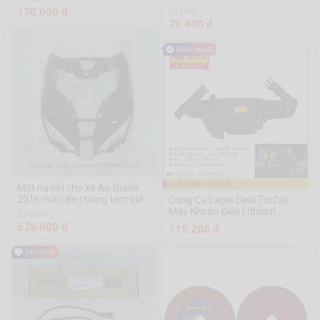
170.000 đ
1.7k Sold
70.400 đ
Mặt nạ lớn cho xe Air Blade
2016 màu đen bóng tem biển
Công Cụ Eagle Seal Túi Dài-
2018
Máy Khoan Điện Lithium
2.3k Sold
05157 Công Cụ Phần Cứng
576.000 đ
115.200 đ
Chuanmu