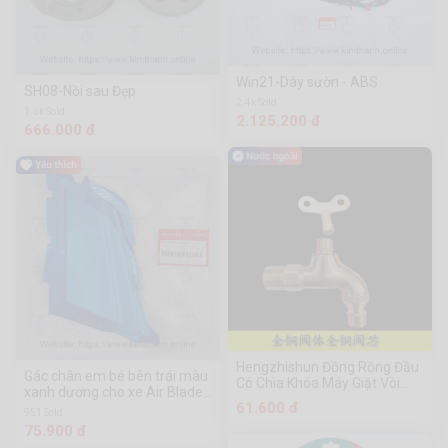
Win21-Dây sườn - ABS
SH08-Nồi sau Đẹp
2.4k Sold
1.6k Sold
2.125.200 đ
666.000 đ
Hengzhishun Đồng Rồng Đầu
Gác chân em bé bên trái màu
Có Chìa Khóa Máy Giặt Vòi
xanh dương cho xe Air Blade
Rồng Rồng Đầu Có Chìa Khóa
61.600 đ
2020
951 Sold
75.900 đ