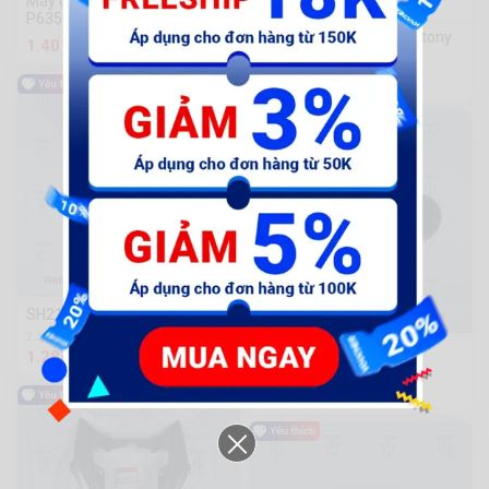
Máy cắt sắt Power 2000w
P6355 [CAM KẾT CHÍNH
HÃNG]
18mm Vòng miệng Kingtony
1.401.400 đ
1060-18
294.000 đ
SH21-Yên đen nâu
2.3k Sold
Dè sau xe SH2020
1.284.800 đ
115 Sold
70.400 đ