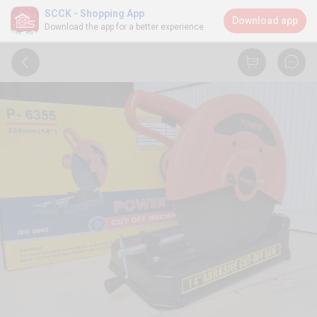
SCCK - Shopping App
Download app
Download the app for a better experience