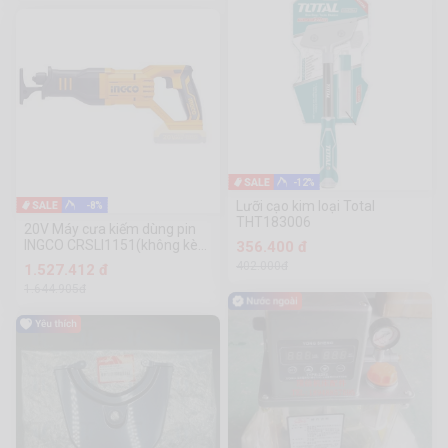
-12%
Lưỡi cạo kim loại Total
-8%
THT183006
20V Máy cưa kiếm dùng pin
INGCO CRSLI1151(không kèm
356.400 đ
theo pin và sạc)
402.000đ
1.527.412 đ
1.644.905đ