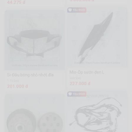
44.275 đ
Mio-Ốp sườn đen L
Si-Đầu bóng nhỏ nhớt đĩa
659 Sold
1.7k Sold
227.000 đ
201.000 đ