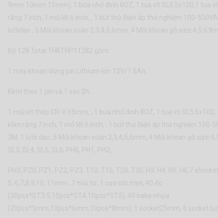
9mm 10mm 11mm), 1 búa nhổ đinh 8OZ, 1 tua vit SL5.5x100,1 tua ví
răng 7 inch, 1 mỏ lết 6 inch, , 1 bút thử Điện áp thử nghiệm 100-500V
lưỡidao , 5 Mũi khoan xoắn 2,3,4,5,6mm, 4 Mũi khoan gỗ size:4,5,6,8
Bộ 128 Total THKTHP11282 gồm
1 máy khoan dùng pin Lithium-Ion 12V/1.5Ah,
Kèm theo 1 pin và 1 sạc 2h,
1 mũi vít thép CR-V 65mm, , 1 búa nhổ đinh 8OZ, 1 tua vit SL5.5x100, 
kềm răng 7 inch, 1 mỏ lết 6 inch, , 1 bút thử Điện áp thử nghiệm 100
3M, 1 lưỡi dao ,5 Mũi khoan xoắn 2,3,4,5,6mm, 4 Mũi khoan gỗ size:4,
SL3, SL4, SL5, SL6, PH0, PH1, PH2,
PH3, PZ0, PZ1, PZ2, PZ3, T10, T15, T20, T30, H3, H4, H5, H6,7 shocket
5, 6,7,8,9,10, 11mm , 1 mũi từ, 1 cưa sắt mini, 40 ốc
(20pcs*ST3.5,10pcs*ST4,10pcs*ST5), 40 bake nhựa
(20pcs*5mm,10pcs*6mm,10pcs*8mm), 1 socket25mm, 6 socket lục 