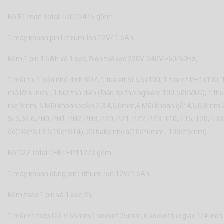
Bộ 81 món Total TDLI12415 gồm:
1 máy khoan pin Lithium-Ion 12V/ 1.5Ah
Kèm 1 pin 1.5Ah và 1 sạc, Điện thế sạc:220V-240V~50/60Hz,
1 mũi từ, 1 búa nhổ đinh 8OZ, 1 tua vit SL5.5x100, 1 tua vít PH1x100, 
mỏ lết 6 inch, , 1 bút thử điện (Điện áp thử nghiệm 100-500VAC), 1 th
rọc 9mm, 5 Mũi khoan xoắn 2,3,4,5,6mm,4 Mũi khoan gỗ: 4,5,6,8mm.20
SL5, SL6,PH0, PH1, PH2, PH3, PZ0, PZ1, PZ2, PZ3, T10, T15, T20, T30,
ốc(10c*ST3.5,10c*ST4), 20 bake nhựa(10c*6mm , 100c*5mm)
Bộ 127 Total THKTHP11272 gồm
1 máy khoan dùng pin Lithium-Ion 12V/1.5Ah.
Kèm theo 1 pin và 1 sạc 2h,
1 mũi vít thép CR-V 65mm,1 socket 25mm, 6 socket lục giác 1/4 