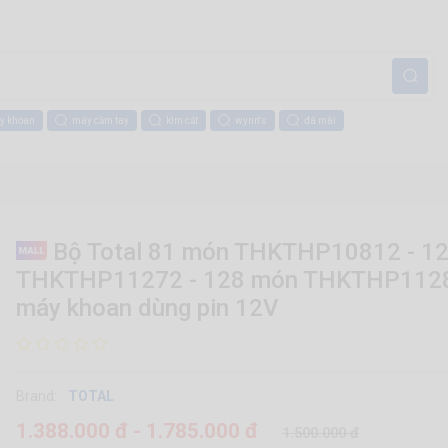
y khoan
máy cầm tay
kìm cắt
wynn's
đá mài
Bộ Total 81 món THKTHP10812 - 1
THKTHP11272 - 128 món THKTHP1128
máy khoan dùng pin 12V
Brand:
TOTAL
1.388.000 đ - 1.785.000 đ
1.500.000 đ