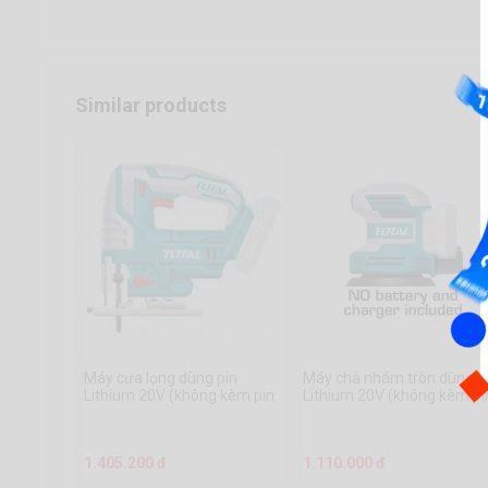
Similar products
Máy cưa lọng dùng pin
Máy chà nhám tròn dùng p
Lithium 20V (không kèm pin
Lithium 20V (không kèm pi
sạc)
sạc)
1.405.200 đ
1.110.000 đ