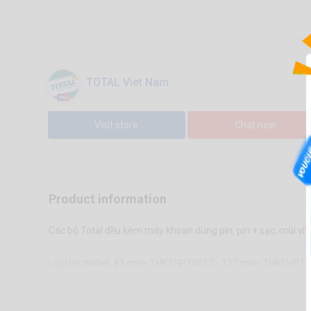
TOTAL Viet Nam
Visit store
Chat now
Product information
Các bộ Total đều kèm máy khoan dùng pin, pin + sạc, mũi vít, .
Loại bộ mobel: 81 món THKTHP10812 - 127 món THKTHP1
Xuất xứ: Trung quốc