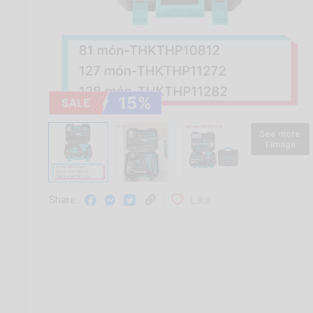
See more
1 image
Like
Share: