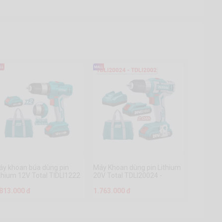
áy khoan búa dùng pin
Máy Khoan dùng pin Lithium
thium 12V Total TIDLI1222
20V Total TDLI20024 -
TDLI2002
.813.000 đ
1.763.000 đ