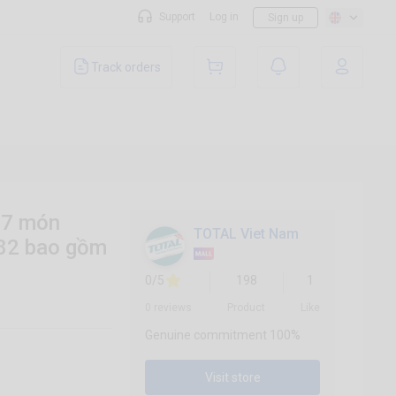
Support
Log in
Sign up
Track orders
27 món
TOTAL Viet Nam
2 bao gồm
0/5
198
1
0 reviews
Product
Like
Genuine commitment 100%
Visit store