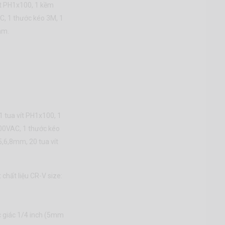
t PH1x100, 1 kềm
AC, 1 thước kéo 3M, 1
mm.
1 tua vít PH1x100, 1
-500VAC, 1 thước kéo
5,6,8mm, 20 tua vít
 chất liệu CR-V size:
giác 1/4 inch (5mm