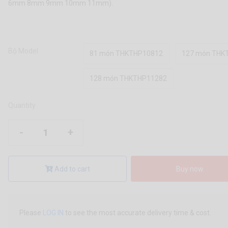
6mm 8mm 9mm 10mm 11mm).
Bộ Model
81 món THKTHP10812
127 món THK
128 món THKTHP11282
Quantity
-
+
Add to cart
Buy now
Please
LOG IN
to see the most accurate delivery time & cost.