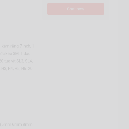
Chat now
1 kềm răng 7 inch, 1
ước kéo 3M, 1 dao
 tua vít SL3, SL4,
 H3, H4, H5, H6. 20
inch (5mm 6mm 8mm