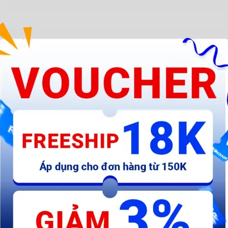
(0/5)
0 reviews
Like
1
Product
198
Join
48 
..
1272 - 128 món THKTHP11282
See more