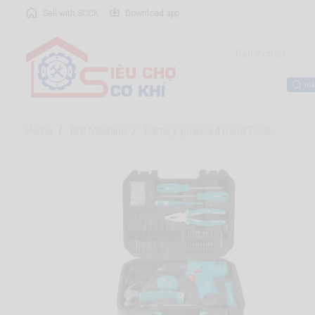
Sell with SCCK
Download app
má
Home
Drill Machine
Battery-powered Hand Tools