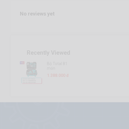
No reviews yet
Recently Viewed
Bộ Total 81
món
THKTHP10812
1.388.000 đ
- 127 món
THKTHP11272
- 128 món
THKTHP11282
bao gồm máy
khoan dùng
pin 12V