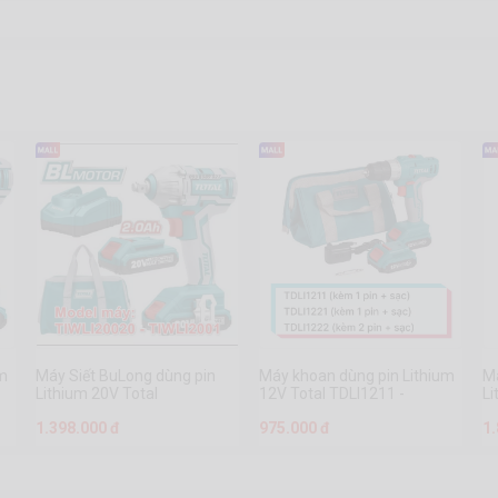
um
Máy Siết BuLong dùng pin
Máy khoan dùng pin Lithium
M
Lithium 20V Total
12V Total TDLI1211 -
Li
TIWLI20020 - TIWLI2001
TDLI1221 - TDLI1222
1.398.000 đ
975.000 đ
1