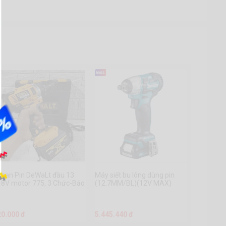
hoan Pin DeWaLt đầu 13
Máy siết bu lông dùng pin
18V motor 775, 3 Chức-Bảo
(12.7MM/BL)(12V MAX)
ành 6 tháng
Makita TW161DSAE
20.000 đ
5.445.440 đ