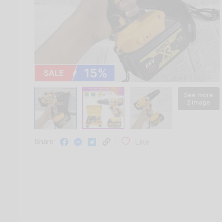
See more
2 image
Like
Share: