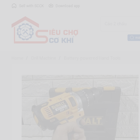
Sell with SCCK
Download app
má
Home
Drill Machine
Battery-powered Hand Tools