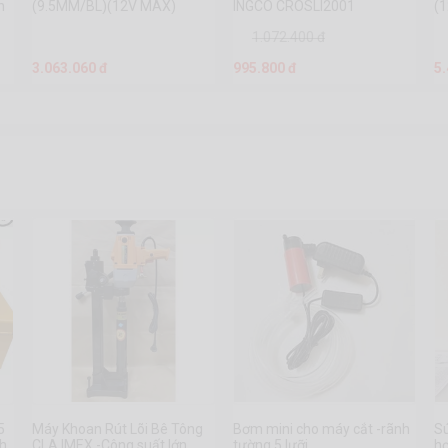
n
(9.5MM/BL)(12V MAX)
INGCO CROSLI2001
(
Makita TW160DZ
M
1.072.400 đ
3.063.060 đ
995.800 đ
5
5
Máy Khoan Rút Lõi Bê Tông
Bơm mini cho máy cắt -rãnh
S
nh
CLA IMEX -Công suất lớn
tường 5 lưỡi
hơ