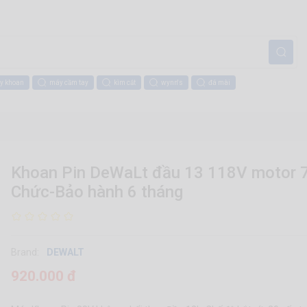
y khoan
máy cầm tay
kìm cắt
wynn's
đá mài
Khoan Pin DeWaLt đầu 13 118V motor 7
Chức-Bảo hành 6 tháng
Brand:
DEWALT
920.000 đ