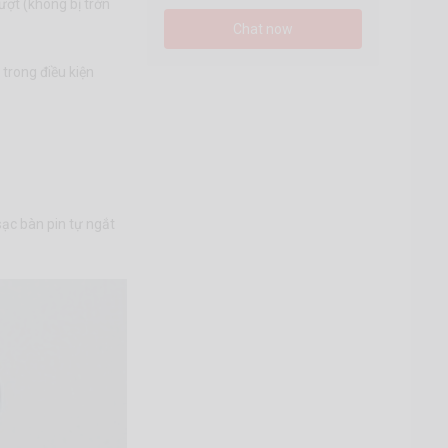
ượt (không bị trờn
Chat now
 trong điều kiện
ạc bàn pin tự ngắt