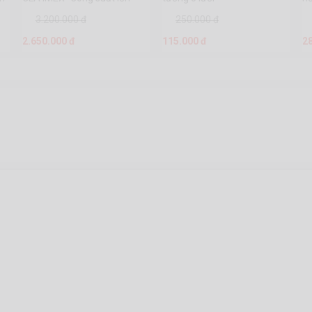
hàng chính hãng.
3.200.000 đ
250.000 đ
2.650.000 đ
115.000 đ
2