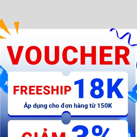
 (42Nm); Mềm
0 - 1.300
50 vòng/phút)
 bắt vít,vặn ốc...