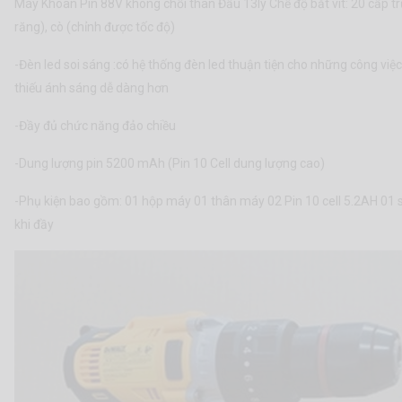
Máy Khoan Pin 88V không chổi than Đầu 13ly Chế độ bắt vít: 20 cấp tr
răng), cò (chỉnh được tốc độ)
-Đèn led soi sáng :có hệ thống đèn led thuận tiện cho những công việc
thiếu ánh sáng dễ dàng hơn
-Đầy đủ chức năng đảo chiều
-Dung lượng pin 5200 mAh (Pin 10 Cell dung lượng cao)
-Phụ kiện bao gồm: 01 hộp máy 01 thân máy 02 Pin 10 cell 5.2AH 01 s
khi đầy