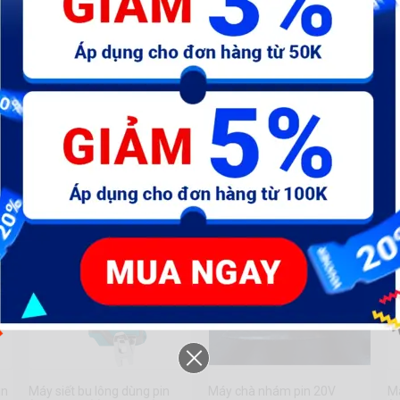
See more
in
Máy siết bu lông dùng pin
Máy chà nhám pin 20V
Má