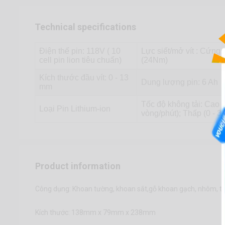
Technical specifications
Điện thế pin: 118V ( 10
Lực siết/mở vít : Cứng
cell pin lion tiêu chuẩn)
(24Nm)
Kích thước đầu vít: 0 - 13
Dung lượng pin: 6 Ah
mm
Tốc độ không tải: Cao (
Loại Pin Lithium-ion
vòng/phút); Thấp (0 - 3
Product information
Công dụng: Khoan tường, khoan sắt,gỗ khoan gạch, nhôm, tôn,
Kích thước: 138mm x 79mm x 238mm