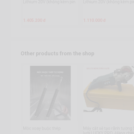
Lithium 20V (không kèm pin
Lithium 20V (không kèm pi
sạc)
sạc)
1.405.200 đ
1.110.000 đ
Other products from the shop
Móc xoay buộc thép
Máy cắt xẻ tạo rãnh tường 
lưỡi LUCKY PRO -Hàng chí