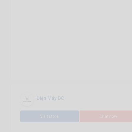
Điện Máy DC
Visit store
Chat now