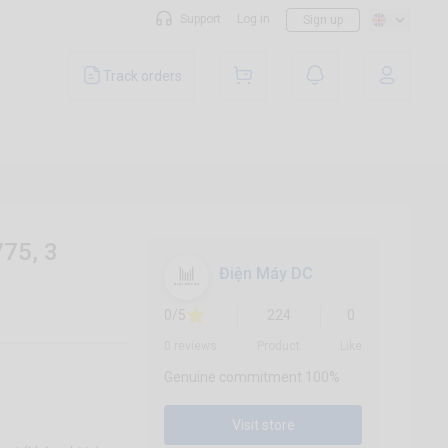
Support
Log in
Sign up
Track orders
75, 3
Điện Máy DC
0/5
224
0
0 reviews
Product
Like
Genuine commitment 100%
Visit store