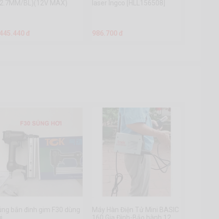
12.7MM/BL)(12V MAX)
laser Ingco [HLL156508]
akita TW161DSAE
.445.440 đ
986.700 đ
úng bắn đinh gim F30 dùng
Máy Hàn Điện Tử Mini BASIC
i
160 Gia Đình-Bảo hành 12