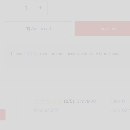
-
+
Add to cart
Buy now
Please
LOG IN
to see the most accurate delivery time & cost.
(0/5)
0 reviews
Like
0
Product
224
Join
62 