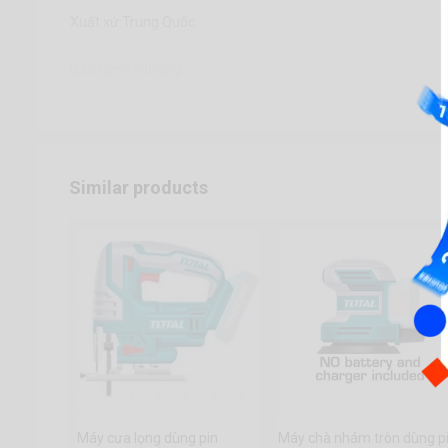
Xuất xứ:Trung Quốc
Bảo hành:6 tháng
Similar products
Máy cưa lọng dùng pin
Máy chà nhám tròn dùng p