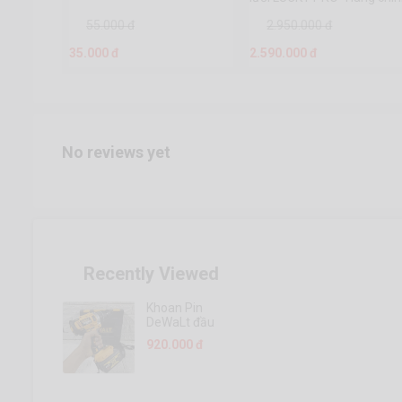
hãng-Đầy đủ phụ kiện-Bảo
55.000 đ
2.950.000 đ
hành 6 tháng
35.000 đ
2.590.000 đ
No reviews yet
Recently Viewed
Khoan Pin
DeWaLt đầu
13 118V
920.000 đ
motor 775, 3
Chức-Bảo
hành 6
tháng