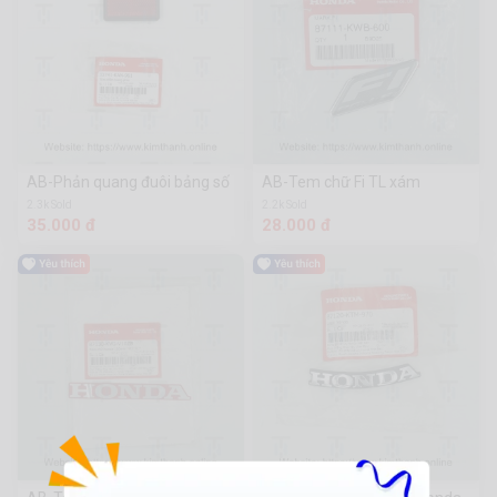
AB-Phản quang đuôi bảng số
AB-Tem chữ Fi TL xám
2.3k Sold
2.2k Sold
35.000 đ
28.000 đ