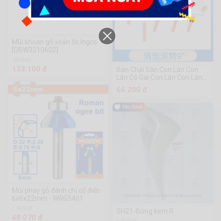
Mũi khoan gỗ xoắn ốc Ingco
[DBW3210602]
180 Sold
133.100 đ
Bàn Chải Sàn Con Lăn Con
Lăn Có Gai Con Lăn Con Lăn
Con Lăn Con Lăn Con Lăn Con
66.200 đ
Lăn Con Lăn Con Lăn Con Lăn
Con Lăn Con Lăn Tự San
Phẳng Xi Măng Con Lăn Con
Lăn Con Lăn Con Lăn Con Lăn
Con Lăn Con Lăn Con Lăn Con
Lăn Con Lăn Con Lăn Con Lăn
Con Lăn Con Lăn Con Lăn Con
Lăn Con Lăn Con Lăn Con Lăn
Con Lăn Con Lăn
Mũi phay gỗ đánh chỉ cổ điển
6x6x22mm - WRG5401
1.9k Sold
SH21-Bững kem R
48.070 đ