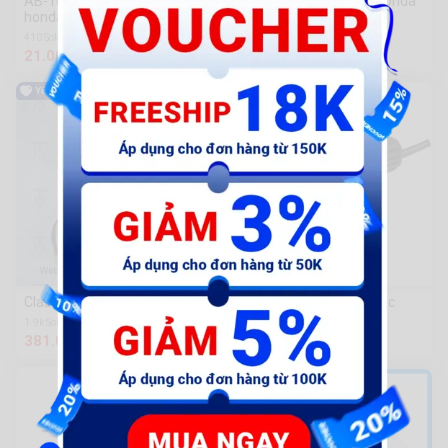
AB-Tem má honda đỏ - chữ
AB-Tem mặt nạ - chữ Honda
honda 110mm - kđ
Hãng - kđ
410 Sold
216 Sold
21.000 đ
81.000 đ
Clas-Đèn lái
5” (125mm) Máy mài góc
cầm tay 950W TOTAL
1.9k Sold
TG1101256
381.000 đ
881.595 đ