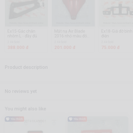
Ex15-Gác chân
Mặt nạ Air Blade
Ex18-Giá đỡ bình
nhôm L - đầy đủ
2016 nhỏ màu đỏ
điện
tươi tem xi
2.4k Sold
2.4k Sold
2.4k Sold
388.000 đ
201.000 đ
75.000 đ
Product description
No reviews yet
You might also like