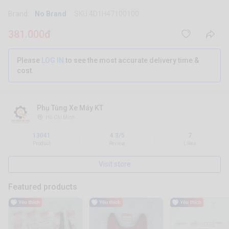
Brand:
No Brand
SKU 4D1H47100100
381.000đ
Please
LOG IN
to see the most accurate delivery time &
cost.
Phụ Tùng Xe Máy KT
Hồ Chí Minh
13041
4.3/5
7
|
|
Product
Review
Likes
Visit store
Featured products