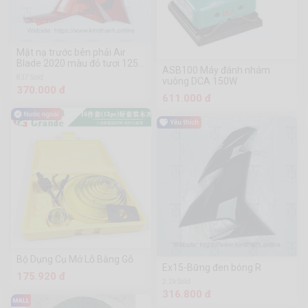
Mặt nạ trước bên phải Air
Blade 2020 màu đỏ tươi 125
ASB100 Máy đánh nhám
tem giấy xám 2021
837 Sold
vuông DCA 150W
370.000 đ
611.000 đ
Bộ Dụng Cụ Mở Lỗ Bằng Gỗ
Ex15-Bững đen bóng R
175.920 đ
2.2k Sold
316.800 đ