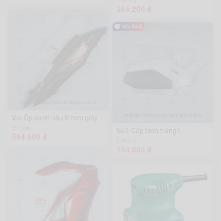
1.9k Sold
266.200 đ
Vis-Ốp sườn nâu R tem giấy
199 Sold
No2-Cốp bình trắng L
564.000 đ
2.4k Sold
154.000 đ