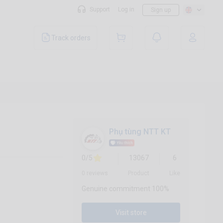
Support
Log in
Sign up
Track orders
Phụ tùng NTT KT
0/5
13067
6
0 reviews
Product
Like
Genuine commitment 100%
Visit store