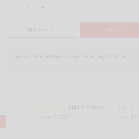
-
+
Add to cart
Buy now
Please
LOG IN
to see the most accurate delivery time & cost.
(0/5)
0 reviews
Like
6
Product
13067
Join
33 