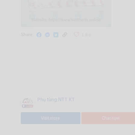
Like
Share:
Phụ tùng NTT KT
Visit store
Chat now