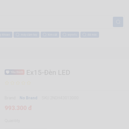
y khoan
máy cầm tay
kìm cắt
wynn's
đá mài
Ex15-Đèn LED
Brand:
No Brand
SKU 2NDH43013000
993.300 đ
Quantity