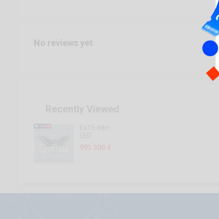
No reviews yet
Recently Viewed
Ex15-Đèn
LED
993.300 đ