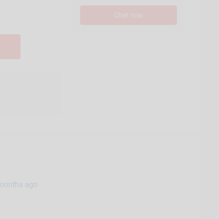
Chat now
months ago