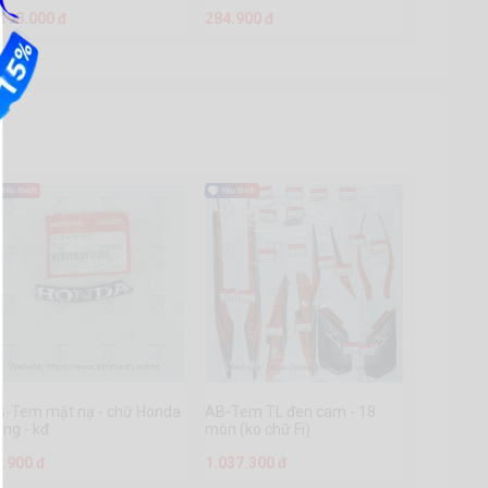
.198.000 đ
284.900 đ
B-Tem mặt nạ - chữ Honda
AB-Tem TL đen cam - 18
ng - kđ
món (ko chữ Fi)
5.900 đ
1.037.300 đ