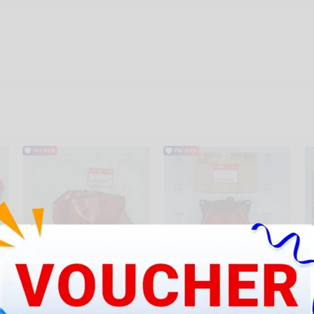
Chụp lái đỏ (Đèn sau) AB 110
Sco21-Đèn lái TL - không
Lu
2011
đuôi bóng