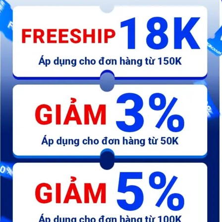
208.000 đ
454.000 đ
1
số
AB-Tem chữ Fi TL xám
AB-Tem má honda đỏ - chữ
A
honda 110mm - kđ
Hã
25.300 đ
19.800 đ
7