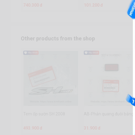
740.300 đ
101.200 đ
Other products from the shop
Tem ốp sườn SH 2008
AB-Phản quang đuôi bảng 
493.900 đ
31.900 đ